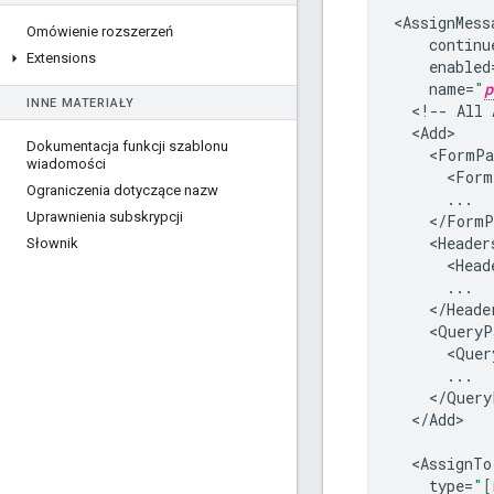
<
AssignMess
Omówienie rozszerzeń
continu
Extensions
enabled
name
=
"
p
INNE MATERIAŁY
<
!--
All
<
Add
Dokumentacja funkcji szablonu
<
FormPa
wiadomości
<
Form
Ograniczenia dotyczące nazw
...
Uprawnienia subskrypcji
<
/
FormP
<
Header
Słownik
<
Head
...
<
/
Heade
<
QueryP
<
Quer
...
<
/
Query
<
/
Add
>

<
AssignTo
type
=
"[