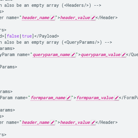
n
also
be
an
empty
array
(
<
Headers
/
>
)
-->
s
er
name
=
"
header_name
"
>
header_value
<
/
Header
rs
d
>
[
false
|
true
]
<
/
Payload
n
also
be
an
empty
array
(
<
QueryParams
/
>
)
-->
arams
yParam
name
=
"
queryparam_name
"
>
queryparam_value
<
/
Qu
Params
rams
Param
name
=
"
formparam_name
"
>
formparam_value
<
/
FormP
arams
s
er
name
=
"
header_name
"
>
header_value
<
/
Header
rs