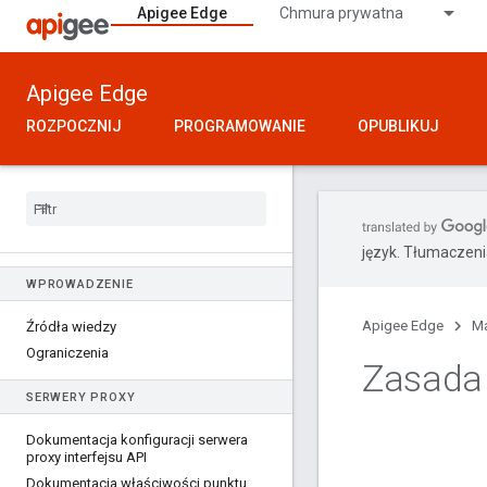
Apigee Edge
Chmura prywatna
Apigee Edge
ROZPOCZNIJ
PROGRAMOWANIE
OPUBLIKUJ
język. Tłumaczen
WPROWADZENIE
Apigee Edge
Ma
Źródła wiedzy
Ograniczenia
Zasada
SERWERY PROXY
Dokumentacja konfiguracji serwera
proxy interfejsu API
Dokumentacja właściwości punktu