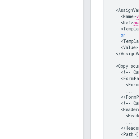
<
AssignVa
<
Name>
v
<
Ref>
so
<
Templa
or
<
Templa
<
Value>
<
/
AssignV
<
Copy
sou
<
!--
Ca
<
FormPa
<
Form
...
<
/
FormP
<
!--
Ca
<
Header
<
Head
...
<
/
Heade
<
Path
>
[