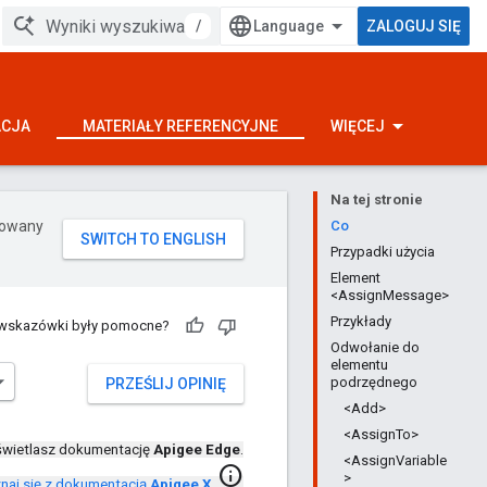
/
ZALOGUJ SIĘ
ACJA
MATERIAŁY REFERENCYJNE
WIĘCEJ
Na tej stronie
erowany
Co
Przypadki użycia
Element
<AssignMessage>
Przykłady
 wskazówki były pomocne?
Odwołanie do
elementu
podrzędnego
PRZEŚLIJ OPINIĘ
<Add>
<AssignTo>
wietlasz dokumentację
Apigee Edge
.
<AssignVariable
info
>
naj się z dokumentacją
Apigee X
.