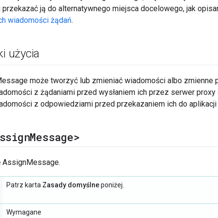
i przekazać ją do alternatywnego miejsca docelowego, jak opisa
ch wiadomości żądań
.
i użycia
ssage może tworzyć lub zmieniać wiadomości albo zmienne pr
adomości z żądaniami przed wysłaniem ich przez serwer proxy
domości z odpowiedziami przed przekazaniem ich do aplikacji k
ssign
Message>
dę AssignMessage.
Patrz karta
Zasady domyślne
poniżej.
Wymagane