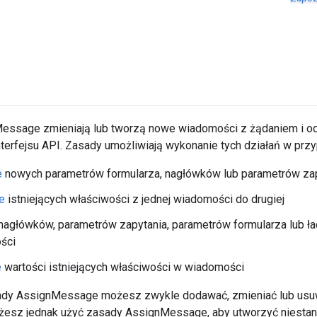
essage zmieniają lub tworzą nowe wiadomości z żądaniem i od
nterfejsu API. Zasady umożliwiają wykonanie tych działań w prz
e
nowych parametrów formularza, nagłówków lub parametrów za
e
istniejących właściwości z jednej wiadomości do drugiej
nagłówków, parametrów zapytania, parametrów formularza lub 
ści
e
wartości istniejących właściwości w wiadomości
dy AssignMessage możesz zwykle dodawać, zmieniać lub usuw
żesz jednak użyć zasady AssignMessage, aby utworzyć niesta