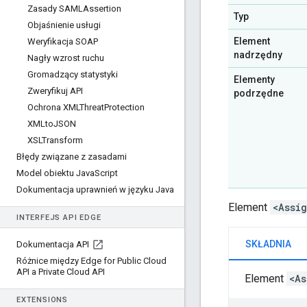
Zasady SAMLAssertion
Typ
Objaśnienie usługi
Element
Weryfikacja SOAP
nadrzędny
Nagły wzrost ruchu
Gromadzący statystyki
Elementy
Zweryfikuj API
podrzędne
Ochrona XMLThreat
Protection
XMLto
JSON
XSLTransform
Błędy związane z zasadami
Model obiektu Java
Script
Dokumentacja uprawnień w języku Java
Element
<Assi
INTERFEJS API EDGE
SKŁADNIA
Dokumentacja API
Różnice między Edge for Public Cloud
API a Private Cloud API
Element
<As
EXTENSIONS