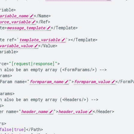
riable
ariable_name
<
/
Name
urce_variable
<
/
Ref
te>
message_template
<
/
Template
te
ref
=
'
template_variable
'
><
/
Template
variable_value
<
/
Value
ariable
>

rce
=
"[request|response]"
n
also
be
an
empty
array
(
<
FormParams
/
>
)
-->
rams
Param
name
=
"
formparam_name
"
>
formparam_value
<
/
FormP
arams
n
also
be
an
empty
array
(
<
Headers
/
>
)
-->
s
er
name
=
"
header_name
"
>
header_value
<
/
Header
rs
false
|
true
]
<
/
Path