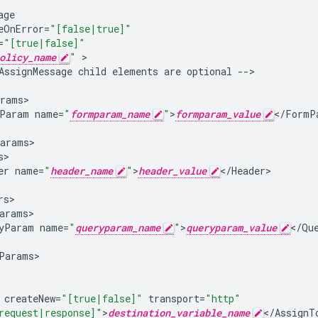
age
eOnError
=
"[false|true]"
=
"[true|false]"
olicy_name
"
AssignMessage
child
elements
are
optional
--
rams
Param
name
=
"
formparam_name
"
>
formparam_value
<
/
FormP
arams
s
er
name
=
"
header_name
"
>
header_value
<
/
Header
rs
arams
yParam
name
=
"
queryparam_name
"
>
queryparam_value
<
/
Qu
Params
createNew
=
"[true|false]"
transport
=
"http"
request|response]"
>
destination_variable_name
<
/
AssignT