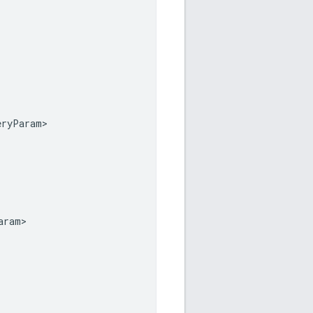
eryParam
aram