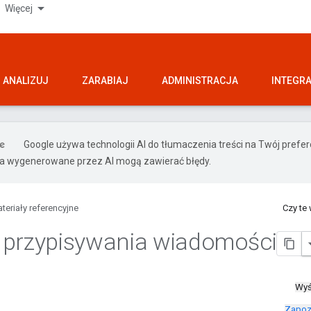
Więcej
ANALIZUJ
ZARABIAJ
ADMINISTRACJA
INTEGR
Google używa technologii AI do tłumaczenia treści na Twój pref
ia wygenerowane przez AI mogą zawierać błędy.
teriały referencyjne
Czy te
 przypisywania wiadomości
Wyś
Zapoz