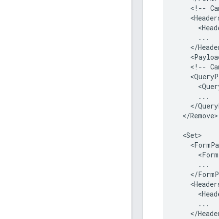
<
!--
Ca
<
Header
<
Head
...
<
/
Heade
<
Payloa
<
!--
Ca
<
QueryP
<
Quer
...
<
/
Query
<
/
Remove
>

<
Set
<
FormPa
<
Form
...
<
/
FormP
<
Header
<
Head
...
<
/
Heade