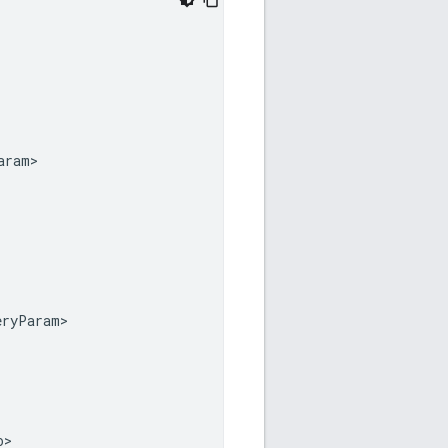
aram
eryParam
o
>
