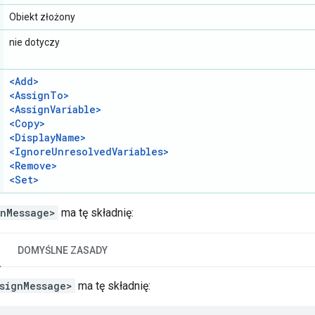
Obiekt złożony
nie dotyczy
<Add>
<AssignTo>
<AssignVariable>
<Copy>
<DisplayName>
<IgnoreUnresolvedVariables>
<Remove>
<Set>
gnMessage>
ma tę składnię:
DOMYŚLNE ZASADY
signMessage>
ma tę składnię: