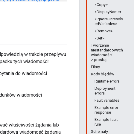
<Copy>
<DisplayName>
<IgnoreUnresolv
edVariables>
<Remove>
<Set>
Tworzenie
niestandardowych
powiedzią w trakcie przepływu
wiadomości
z prośbą
ypadku tych wiadomości:
Filmy
pytania do wiadomości
Kody błędów
Runtime errors
Deployment
errors
ładunków wiadomości
Fault variables
Example error
response
Example fault
rule
ać właściwości żądania lub
Schematy
ndardową wiadomość żądania