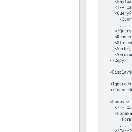
<
Payloa
<
!--
Ca
<
QueryP
<
Quer
...
<
/
Query
<
Reason
<
Status
<
Verb
>
[
<
Versio
<
/
Copy
>

<
DisplayN
<
IgnoreUn
<
/
IgnoreU
<
Remove
<
!--
Ca
<
FormPa
<
Form
...
<
/
FormP