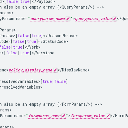
d
>
[
false
|
true
]
<
/
Payload
n
also
be
an
empty
array
(
<
QueryParams
/
>
)
-->
arams
yParam
name
=
"
queryparam_name
"
>
queryparam_value
<
/
Qu
Params
Phrase
>
[
false
|
true
]
<
/
ReasonPhrase
Code
>
[
false
|
true
]
<
/
StatusCode
false
|
true
]
<
/
Verb
n
>
[
false
|
true
]
<
/
Version
ame>
policy_display_name
<
/
DisplayName
>

resolvedVariables
>
[
true
|
false
]
nresolvedVariables
>

n
also
be
an
empty
array
(
<
FormParams
/
>
)
-->
rams
Param
name
=
"
formparam_name
"
>
formparam_value
<
/
FormP
arams