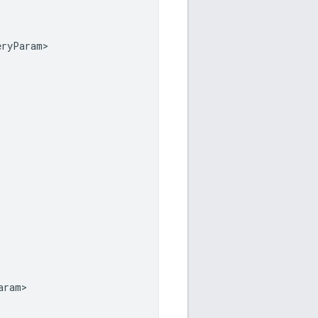
eryParam
aram