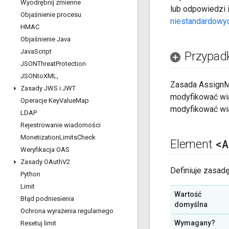
Wyodrębnij zmienne
lub odpowiedzi 
Objaśnienie procesu
niestandardowy
HMAC
Objaśnienie Java
Java
Script
Przypadk
JSONThreat
Protection
JSONto
XML
,
Zasada AssignMe
Zasady JWS i JWT
modyfikować wi
Operacje Key
Value
Map
modyfikować wia
LDAP
Rejestrowanie wiadomości
Monetization
Limits
Check
<A
Element
Weryfikacja OAS
Zasady OAuth
V2
Definiuje zasa
Python
Limit
Wartość
Błąd podniesienia
domyślna
Ochrona wyrażenia regularnego
Wymagany?
Resetuj limit