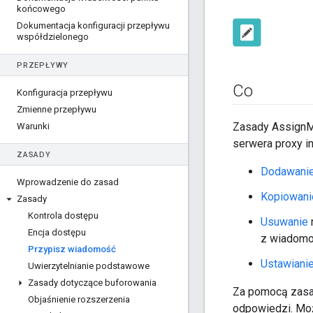
końcowego
Dokumentacja konfiguracji przepływu
współdzielonego
PRZEPŁYWY
Co
Konfiguracja przepływu
Zmienne przepływu
Zasady AssignM
Warunki
serwera proxy i
ZASADY
Dodawani
Wprowadzenie do zasad
Kopiowani
Zasady
Kontrola dostępu
Usuwanie
Encja dostępu
z wiadomo
Przypisz wiadomość
Ustawiani
Uwierzytelnianie podstawowe
Zasady dotyczące buforowania
Za pomocą zasa
Objaśnienie rozszerzenia
odpowiedzi. Mo