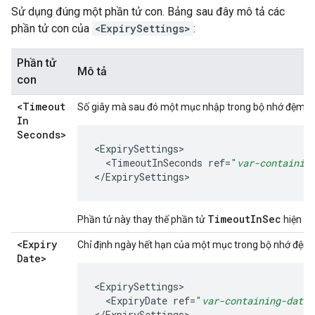
Sử dụng đúng một phần tử con. Bảng sau đây mô tả các
phần tử con của
<ExpirySettings>
:
Phần tử
Mô tả
con
<Timeout
Số giây mà sau đó một mục nhập trong bộ nhớ đệm sẽ
In
Seconds>
<
ExpirySettings
<
TimeoutInSeconds
ref
=
"
var-containin
<
/
ExpirySettings
>
TimeoutInSec
Phần tử này thay thế phần tử
hiện k
<Expiry
Chỉ định ngày hết hạn của một mục trong bộ nhớ đệm.
Date>
<
ExpirySettings
<
ExpiryDate
ref
=
"
var-containing-date
"
<
/
ExpirySettings
>