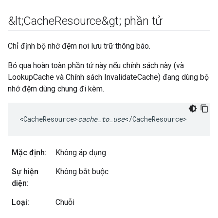
&lt;Cache
Resource&gt; phần tử
Chỉ định bộ nhớ đệm nơi lưu trữ thông báo.
Bỏ qua hoàn toàn phần tử này nếu chính sách này (và
LookupCache và Chính sách InvalidateCache) đang dùng bộ
nhớ đệm dùng chung đi kèm.
<CacheResource>
cache_to_use
</CacheResource>
Mặc định:
Không áp dụng
Sự hiện
Không bắt buộc
diện:
Loại:
Chuỗi