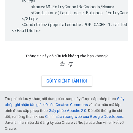
    <Step>

        <Name>AM-EntryCannotBeCached</Name>

        <Condition>(fault.name Matches "EntryCannot
    </Step>

    <Condition>(populatecache.POP-CACHE-1.failed = 
</FaultRule>
Thông tin này có hữu ích không cho bạn không?
GỬI Ý KIẾN PHẢN HỒI
Trừ phi có lưu ý khác, nội dung của trang này được cấp phép theo
Giấy
phép ghi nhận tác giả 4.0 của Creative Commons
và các mẫu mã lập
trình được cấp phép theo
Giấy phép Apache 2.0
. Để biết thông tin chi
tiết, vui lòng tham khảo
Chính sách trang web của Google Developers
.
Java là nhãn hiệu đã đăng ký của Oracle và/hoặc các đơn vị liên kết với
Oracle.