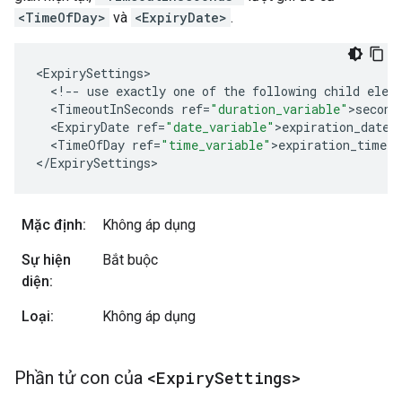
<TimeOfDay>
và
<ExpiryDate>
.
<
ExpirySettings
<
!--
use
exactly
one
of
the
following
child
elem
<
TimeoutInSeconds
ref
=
"duration_variable"
>
second
<
ExpiryDate
ref
=
"date_variable"
>
expiration_date
<
<
TimeOfDay
ref
=
"time_variable"
>
expiration_time
<
/
<
/
ExpirySettings
>
Mặc định:
Không áp dụng
Sự hiện
Bắt buộc
diện:
Loại:
Không áp dụng
Phần tử con của
<Expiry
Settings>