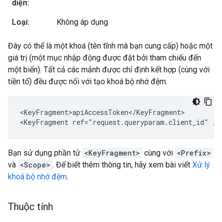
diện:
Loại:
Không áp dụng
Đây có thể là một khoá (tên tĩnh mà bạn cung cấp) hoặc một
giá trị (một mục nhập động được đặt bởi tham chiếu đến
một biến). Tất cả các mảnh được chỉ định kết hợp (cùng với
tiền tố) đều được nối với tạo khoá bộ nhớ đệm.
<KeyFragment>apiAccessToken</KeyFragment>

<KeyFragment ref="request.queryparam.client_id" />
Bạn sử dụng phần tử
<KeyFragment>
cùng với
<Prefix>
và
<Scope>
. Để biết thêm thông tin, hãy xem bài viết
Xử lý
khoá bộ nhớ đệm
.
Thuộc tính