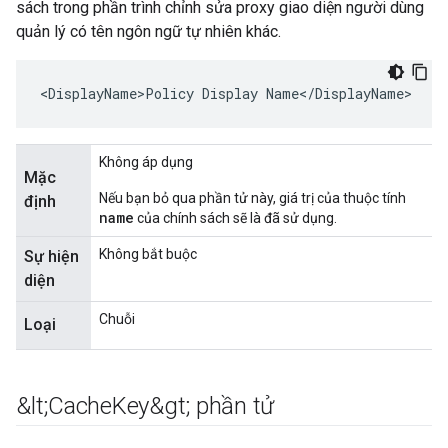
sách trong phần trình chỉnh sửa proxy giao diện người dùng
quản lý có tên ngôn ngữ tự nhiên khác.
<DisplayName>Policy Display Name</DisplayName>
Không áp dụng
Mặc
Nếu bạn bỏ qua phần tử này, giá trị của thuộc tính
định
name
của chính sách sẽ là đã sử dụng.
Không bắt buộc
Sự hiện
diện
Chuỗi
Loại
&lt;Cache
Key&gt; phần tử