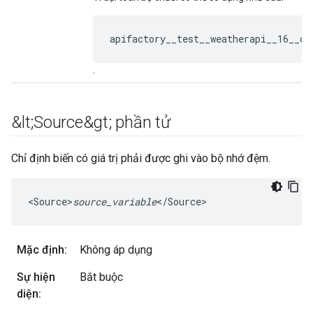
apifactory__test__weatherapi__16__de
.
&lt;Source&gt; phần tử
Chỉ định biến có giá trị phải được ghi vào bộ nhớ đệm.
<
Source>
source_variable
<
/
Source
>
Mặc định:
Không áp dụng
Sự hiện
Bắt buộc
diện: