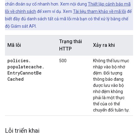
chẩn đoán sự cố nhanh hơn. Xem nội dung
Thiết lập cảnh báo mã
lỗi về chính sách
để xem ví dụ. Xem
Tài liệu tham khảo về mã lỗi
để
biết đầy đủ danh sách tất cả mã lỗi mà bạn có thể xử lý bằng chế
độ Giám sát API.
Trạng thái
Mã lỗi
Xảy ra khi
HTTP
policies
.
500
Không thể lưu mục
populatecache
.
nhập vào bộ nhớ
Entry
Cannot
Be
đệm. Đối tượng
Cached
thông báo đang
được lưu vào bộ
nhớ đệm không
phải là một thực
thể của có thể
chuyển đổi tuần tự.
Lỗi triển khai