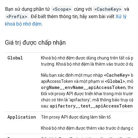
Bạn sử dụng phần tử
<Scope>
cùng với
<CacheKey>
và
<Prefix>
. Để biết thêm thông tin, hãy xem bài viết
Xử lý
khoá bộ nhớ đệm
.
Giá trị được chấp nhận
Global
Khoá bộ nhớ đệm được dùng chung trên tất cả prox
trường. Khoá bộ nhớ đệm là thêm vào trước ở dạn
<CacheKey>
Nếu bạn xác định một mục nhập
bằn
<Global>
apiAccessToken và một phạm vi
, mỗi 
orgName__envName__apiAccessToken
, theo
Đối với proxy API được triển khai trong môi trường đ
chức có tên là 'apifactory', mã thông báo truy cập
apifactory__test__apiAccessToken
sau:
.
Application
Tên proxy API được dùng làm tiền tố.
Khoá bộ nhớ đệm được thêm vào trước ở dạng
or