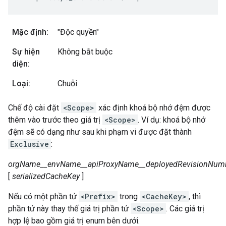
Mặc định:
"Độc quyền"
Sự hiện
Không bắt buộc
diện:
Loại:
Chuỗi
Chế độ cài đặt
<Scope>
xác định khoá bộ nhớ đệm được
thêm vào trước theo giá trị
<Scope>
. Ví dụ: khoá bộ nhớ
đệm sẽ có dạng như sau khi phạm vi được đặt thành
Exclusive
:
orgName__envName__apiProxyName__deployedRevisionNumb
[
serializedCacheKey
]
Nếu có một phần tử
<Prefix>
trong
<CacheKey>
, thì
phần tử này thay thế giá trị phần tử
<Scope>
. Các giá trị
hợp lệ bao gồm giá trị enum bên dưới.