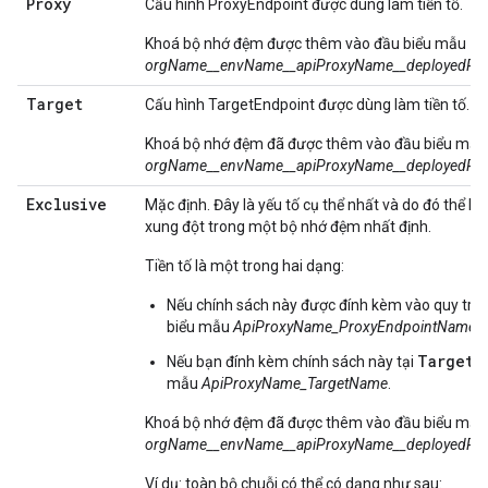
Proxy
Cấu hình ProxyEndpoint được dùng làm tiền tố.
Khoá bộ nhớ đệm được thêm vào đầu biểu mẫu
orgName__envName__apiProxyName__deployedRev
Target
Cấu hình TargetEndpoint được dùng làm tiền tố.
Khoá bộ nhớ đệm đã được thêm vào đầu biểu mẫu
orgName__envName__apiProxyName__deployedRev
Exclusive
Mặc định. Đây là yếu tố cụ thể nhất và do đó thể hiệ
xung đột trong một bộ nhớ đệm nhất định.
Tiền tố là một trong hai dạng:
Nếu chính sách này được đính kèm vào quy trì
biểu mẫu
ApiProxyName_ProxyEndpointName
.
TargetE
Nếu bạn đính kèm chính sách này tại
mẫu
ApiProxyName_TargetName
.
Khoá bộ nhớ đệm đã được thêm vào đầu biểu mẫu
orgName__envName__apiProxyName__deployedRev
Ví dụ: toàn bộ chuỗi có thể có dạng như sau: