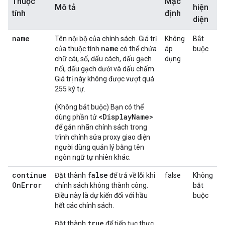
Thuộc
Mặc
Mô tả
hiện
tính
định
diện
name
Tên nội bộ của chính sách. Giá trị
Không
Bắt
name
của thuộc tính
có thể chứa
áp
buộc
chữ cái, số, dấu cách, dấu gạch
dụng
nối, dấu gạch dưới và dấu chấm.
Giá trị này không được vượt quá
255 ký tự.
(Không bắt buộc) Bạn có thể
<DisplayName>
dùng phần tử
để gắn nhãn chính sách trong
trình chỉnh sửa proxy giao diện
người dùng quản lý bằng tên
ngôn ngữ tự nhiên khác.
continue
false
Đặt thành
để trả về lỗi khi
false
Không
On
Error
chính sách không thành công.
bắt
Điều này là dự kiến đối với hầu
buộc
hết các chính sách.
true
Đặt thành
để tiếp tục thực