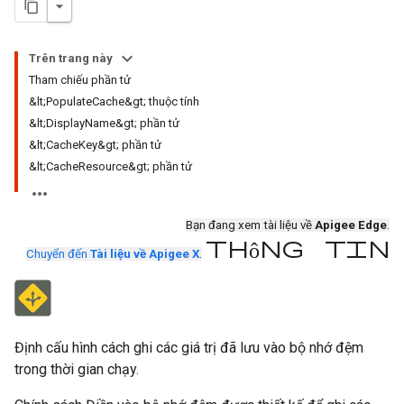
Trên trang này
Tham chiếu phần tử
&lt;PopulateCache&gt; thuộc tính
&lt;DisplayName&gt; phần tử
&lt;CacheKey&gt; phần tử
&lt;CacheResource&gt; phần tử
Bạn đang xem tài liệu về
Apigee Edge
.
thông tin
Chuyển đến
Tài liệu về Apigee X
.
Định cấu hình cách ghi các giá trị đã lưu vào bộ nhớ đệm
trong thời gian chạy.