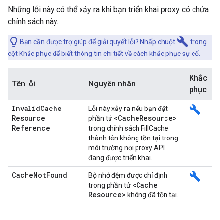
Những lỗi này có thể xảy ra khi bạn triển khai proxy có chứa
chính sách này.
build
Bạn cần được trợ giúp để giải quyết lỗi? Nhấp chuột
trong
cột Khắc phục để biết thông tin chi tiết về cách khắc phục sự cố.
Khắc
Tên lỗi
Nguyên nhân
phục
Invalid
Cache
build
Lỗi này xảy ra nếu bạn đặt
Resource
<Cache
Resource>
phần tử
Reference
trong chính sách FillCache
thành tên không tồn tại trong
môi trường nơi proxy API
đang được triển khai.
Cache
Not
Found
build
Bộ nhớ đệm được chỉ định
<Cache
trong phần tử
Resource>
không đã tồn tại.