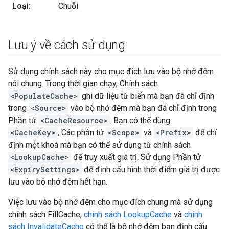
Loại:
Chuỗi
Lưu ý về cách sử dụng
Sử dụng chính sách này cho mục đích lưu vào bộ nhớ đệm
nói chung. Trong thời gian chạy, Chính sách
<PopulateCache>
ghi dữ liệu từ biến mà bạn đã chỉ định
trong
<Source>
vào bộ nhớ đệm mà bạn đã chỉ định trong
Phần tử
<CacheResource>
. Bạn có thể dùng
<CacheKey>
, Các phần tử
<Scope>
và
<Prefix>
để chỉ
định một khoá mà bạn có thể sử dụng từ chính sách
<LookupCache>
để truy xuất giá trị. Sử dụng Phần tử
<ExpirySettings>
để định cấu hình thời điểm giá trị được
lưu vào bộ nhớ đệm hết hạn.
Việc lưu vào bộ nhớ đệm cho mục đích chung mà sử dụng
chính sách FillCache,
chính sách LookupCache
và
chính
sách InvalidateCache
có thể là bộ nhớ đệm bạn định cấu