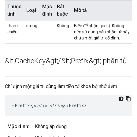
Thuộc
Mặc
Bắt
Loại
Mô tả
tính
định
buộc
tham
string
Không
Biến để nhận giá trị. Không
chiếu
nên sử dụng nếu phần tử này
chứa một giá trị cố định.
&lt;Cache
Key&gt;
/
&lt;Prefix&gt; phần tử
Chỉ định một giá trị dùng làm tiền tố khoá bộ nhớ đệm.
<Prefix>
prefix_string
</Prefix>
Mặc định:
Không áp dụng