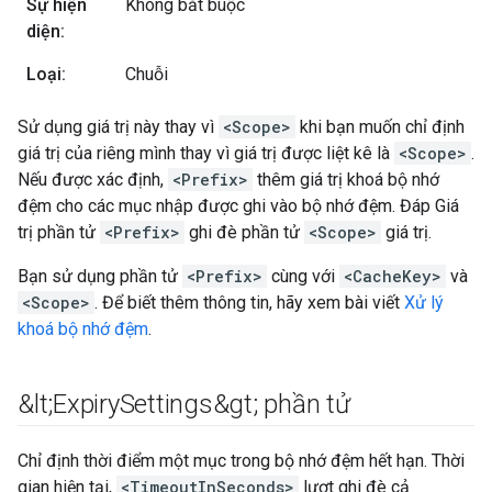
Sự hiện
Không bắt buộc
diện:
Loại:
Chuỗi
Sử dụng giá trị này thay vì
<Scope>
khi bạn muốn chỉ định
giá trị của riêng mình thay vì giá trị được liệt kê là
<Scope>
.
Nếu được xác định,
<Prefix>
thêm giá trị khoá bộ nhớ
đệm cho các mục nhập được ghi vào bộ nhớ đệm. Đáp Giá
trị phần tử
<Prefix>
ghi đè phần tử
<Scope>
giá trị.
Bạn sử dụng phần tử
<Prefix>
cùng với
<CacheKey>
và
<Scope>
. Để biết thêm thông tin, hãy xem bài viết
Xử lý
khoá bộ nhớ đệm
.
&lt;Expiry
Settings&gt; phần tử
Chỉ định thời điểm một mục trong bộ nhớ đệm hết hạn. Thời
gian hiện tại,
<TimeoutInSeconds>
lượt ghi đè cả