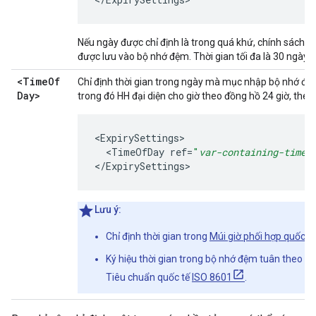
Nếu ngày được chỉ định là trong quá khứ, chính sách sẽ
được lưu vào bộ nhớ đệm. Thời gian tối đa là 30 ngày.
<Time
Of
Chỉ định thời gian trong ngày mà mục nhập bộ nhớ đệm
Day>
trong đó HH đại diện cho giờ theo đồng hồ 24 giờ, theo 
<
ExpirySettings
<
TimeOfDay
ref
=
"
var-containing-time
"
<
/
ExpirySettings
>
Lưu ý:
Chỉ định thời gian trong
Múi giờ phối hợp quốc tế
Ký hiệu thời gian trong bộ nhớ đệm tuân theo ký
Tiêu chuẩn quốc tế
ISO 8601
.