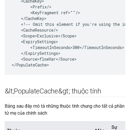
    <CacheKey>

        <Prefix/>

        <KeyFragment ref=""/>

    </CacheKey>

    <!-- Omit this element if you're using the incl
    <CacheResource/>

    <Scope>Exclusive</Scope>

    <ExpirySettings>

        <TimeoutInSeconds>300</TimeoutInSeconds>

    </ExpirySettings>

    <Source>flowVar</Source>

</PopulateCache>
&lt;Populate
Cache&gt; thuộc tính
Bảng sau đây mô tả những thuộc tính chung cho tất cả phần
tử mẹ của chính sách:
Sự