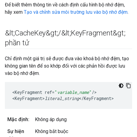
Để biết thêm thông tin về cách định cấu hình bộ nhớ đệm,
hãy xem
Tạo và chỉnh sửa môi trường lưu vào bộ nhớ đệm
.
&lt;Cache
Key&gt;
/
&lt;Key
Fragment&gt;
phần tử
Chỉ định một giá trị sẽ được đưa vào khoá bộ nhớ đệm, tạo
không gian tên để so khớp đối với các phản hồi được lưu
vào bộ nhớ đệm.
<
KeyFragment
ref
=
"
variable_name
"
/
>

<
KeyFragment>
literal_string
<
/
KeyFragment
>
Mặc định:
Không áp dụng
Sự hiện
Không bắt buộc