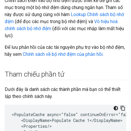
Chính sách Điền vào bộ nhớ đệm được thiết kế để ghi các
mục trong một bộ nhớ đệm dùng chung ngắn hạn. Tham số
này được sử dụng cùng với hàm
Lookup Chính sách bộ nhớ
đệm
(để đọc các mục trong bộ nhớ đệm) và
Vô hiệu hoá
chính sách bộ nhớ đệm
(đối với các mục nhập làm mất hiệu
lực).
Để lưu phản hồi của các tài nguyên phụ trợ vào bộ nhớ đệm,
hãy xem
Chính sách về bộ nhớ đệm của phản hồi
.
Tham chiếu phần tử
Dưới đây là danh sách các thành phần mà bạn có thể thiết
lập theo chính sách này.
<PopulateCache async="false" continueOnError="fals
    <DisplayName>Populate Cache 1</DisplayName>

    <Properties/>
