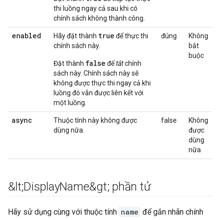
thi luồng ngay cả sau khi có
chính sách không thành công.
enabled
true
Hãy đặt thành
để thực thi
đúng
Không
chính sách này.
bắt
buộc
false
Đặt thành
để
tắt
chính
sách này. Chính sách này sẽ
không được thực thi ngay cả khi
luồng đó vẫn được liên kết với
một luồng.
async
Thuộc tính này không được
false
Không
dùng nữa.
được
dùng
nữa
&lt;Display
Name&gt; phần tử
Hãy sử dụng cùng với thuộc tính
name
để gắn nhãn chính