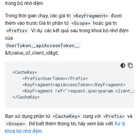
trong bộ nhớ đệm.
Trong thời gian chạy, các giá trị
<KeyFragment>
được
thêm vào trước Giá trị phần tử
<Scope>
hoặc giá trị
<Prefix>
. Ví dụ: các kết quả sau trong khoá bộ nhớ đệm
của
UserToken__apiAccessToken__
&lt;
value_of_client_id&gt;
:
<CacheKey>

    <Prefix>UserToken</Prefix>

    <KeyFragment>apiAccessToken</KeyFragment>

    <KeyFragment ref="request.queryparam.client_id"
</CacheKey>
Bạn sử dụng phần tử
<CacheKey>
cùng với
<Prefix>
và
<Scope>
. Để biết thêm thông tin, hãy xem bài viết
Xử lý
khoá bộ nhớ đệm
.