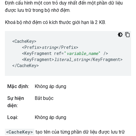
Định cấu hình một con trỏ duy nhất đến một phần dữ liệu
được lưu trữ trong bộ nhớ đệm.
Khoá bộ nhớ đệm có kích thước giới hạn là 2 KB.
<
CacheKey
<
Prefix>
string
<
/
Prefix
<
KeyFragment
ref
=
"
variable_name
"
/
<
KeyFragment>
literal_string
<
/
KeyFragment
>

<
/
CacheKey
>
Mặc định:
Không áp dụng
Sự hiện
Bắt buộc
diện:
Loại:
Không áp dụng
<CacheKey>
tạo tên của từng phần dữ liệu được lưu trữ