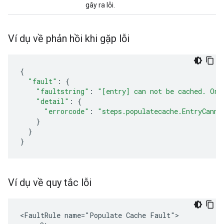
gây ra lỗi.
Ví dụ về phản hồi khi gặp lỗi
{
"fault"
:
{
"faultstring"
:
"[entry] can not be cached. Onl
"detail"
:
{
"errorcode"
:
"steps.populatecache.EntryCanno
}
}
}
Ví dụ về quy tắc lỗi
<FaultRule name="Populate Cache Fault">
