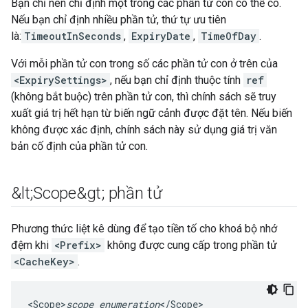
Bạn chỉ nên chỉ định một trong các phần tử con có thể có.
Nếu bạn chỉ định nhiều phần tử, thứ tự ưu tiên
là:
TimeoutInSeconds
,
ExpiryDate
,
TimeOfDay
.
Với mỗi phần tử con trong số các phần tử con ở trên của
<ExpirySettings>
, nếu bạn chỉ định thuộc tính
ref
(không bắt buộc) trên phần tử con, thì chính sách sẽ truy
xuất giá trị hết hạn từ biến ngữ cảnh được đặt tên. Nếu biến
không được xác định, chính sách này sử dụng giá trị văn
bản cố định của phần tử con.
&lt;Scope&gt; phần tử
Phương thức liệt kê dùng để tạo tiền tố cho khoá bộ nhớ
đệm khi
<Prefix>
không được cung cấp trong phần tử
<CacheKey>
.
<
Scope>
scope_enumeration
<
/
Scope
>