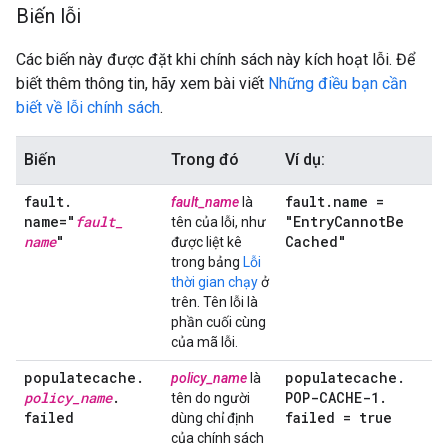
Biến lỗi
Các biến này được đặt khi chính sách này kích hoạt lỗi. Để
biết thêm thông tin, hãy xem bài viết
Những điều bạn cần
biết về lỗi chính sách
.
Biến
Trong đó
Ví dụ:
fault
.
fault
.
name =
fault_name
là
name="
fault
_
"Entry
Cannot
Be
tên của lỗi, như
name
"
Cached"
được liệt kê
trong bảng
Lỗi
thời gian chạy
ở
trên. Tên lỗi là
phần cuối cùng
của mã lỗi.
populatecache
.
populatecache
.
policy_name
là
policy
_
name
.
POP-CACHE-1
.
tên do người
failed
failed = true
dùng chỉ định
của chính sách