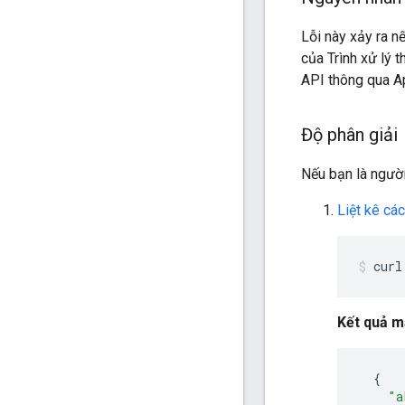
Lỗi này xảy ra n
của Trình xử lý 
API thông qua A
Độ phân giải
Nếu bạn là ngườ
Liệt kê các
curl
Kết quả 
{
"a