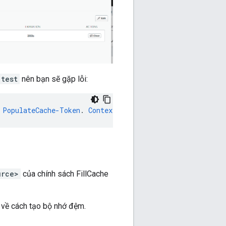
test
nên bạn sẽ gặp lỗi:
PopulateCache-Token
.
Context
Revision
:
2
;
APIProxy
:
TestC
urce>
của chính sách FillCache
n về cách tạo bộ nhớ đệm.