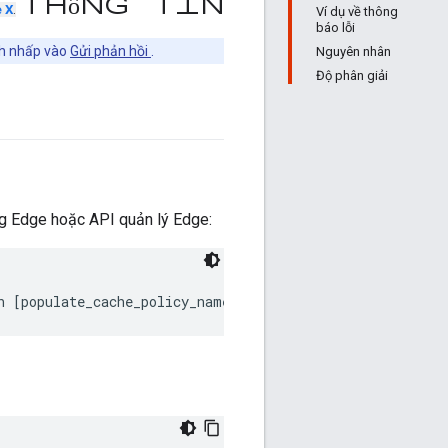
thông tin
e X
.
Ví dụ về thông
báo lỗi
ch nhấp vào
Gửi phản hồi
.
Nguyên nhân
Độ phân giải
ng Edge hoặc API quản lý Edge: