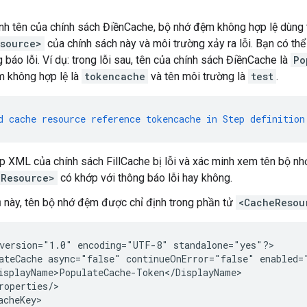
nh tên của chính sách ĐiềnCache, bộ nhớ đệm không hợp lệ dùng 
source>
của chính sách này và môi trường xảy ra lỗi. Bạn có thể
 báo lỗi. Ví dụ: trong lỗi sau, tên của chính sách ĐiềnCache là
Po
 không hợp lệ là
tokencache
và tên môi trường là
test
.
d
cache
resource
reference
tokencache
in
Step
definition
ệp XML của chính sách FillCache bị lỗi và xác minh xem tên bộ n
eResource>
có khớp với thông báo lỗi hay không.
ụ này, tên bộ nhớ đệm được chỉ định trong phần tử
<CacheResou
version="1.0" encoding="UTF-8" standalone="yes"?>

ateCache async="false" continueOnError="false" enabled=
isplayName>PopulateCache-Token</DisplayName>

roperties/>

acheKey>
