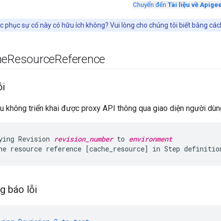
Chuyển đến
Tài liệu về Apige
 phục sự cố này có hữu ích không? Vui lòng cho chúng tôi biết bằng cá
he
Resource
Reference
ỗi
u không triển khai được proxy API thông qua giao diện người dù
ying Revision 
revision_number
 to 
environment
g báo lỗi