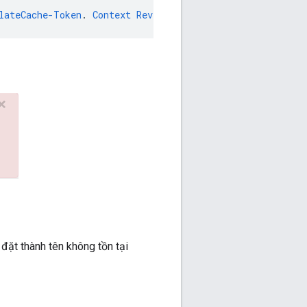
lateCache-Token
.
Context
Revision
:
2
;
APIProxy
:
TestCache
;
ặt thành tên không tồn tại