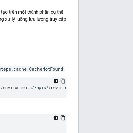
tạo trên một thành phần cụ thể
ng xử lý luồng lưu lượng truy cập
:
steps.cache.CacheNotFound
.
/
/environments/
/apis/
/revisions/
/deployments