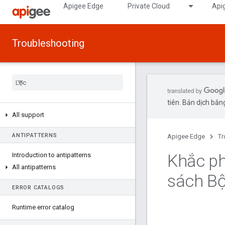
Apigee Edge
Private Cloud
Api
Troubleshooting
tiên. Bản dịch bằng
All support
ANTIPATTERNS
Apigee Edge
Tr
Khắc phụ
Introduction to antipatterns
All antipatterns
sách B
ERROR CATALOGS
Runtime error catalog