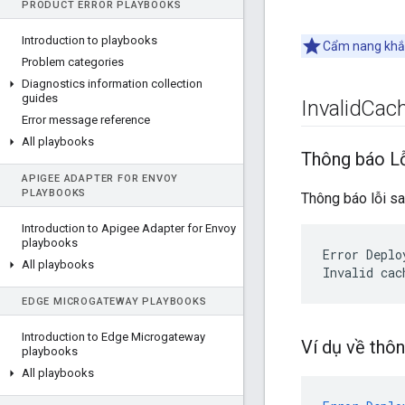
PRODUCT ERROR PLAYBOOKS
Introduction to playbooks
Cẩm nang khắc
Problem categories
Diagnostics information collection
guides
Invalid
Cac
Error message reference
All playbooks
Thông báo L
APIGEE ADAPTER FOR ENVOY
PLAYBOOKS
Thông báo lỗi sa
Introduction to Apigee Adapter for Envoy
playbooks
Error Deplo
All playbooks
EDGE MICROGATEWAY PLAYBOOKS
Introduction to Edge Microgateway
Ví dụ về thôn
playbooks
All playbooks