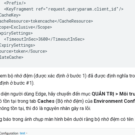
  <Prefix/>

  <KeyFragment ref="request.queryparam.client_id"/>

CacheKey>

acheResource>tokencache</CacheResource>

cope>Exclusive</Scope>

xpirySettings>

  <TimeoutInSec>3600</TimeoutInSec>

ExpirySettings>

ource>token</Source>

em bộ nhớ đệm (được xác định ở bước 1) đã được định nghĩa tro
định ở bước #1).
 diện người dùng Edge, hãy chuyển đến mục
QUẢN TRỊ > Môi trư
 tồn tại trong tab
Caches
(Bộ nhớ đệm) của
Environment Conf
ng tồn tại, thì đó là nguyên nhân gây ra lỗi.
ng báo trong ảnh chụp màn hình bên dưới rằng bộ nhớ đệm có tên