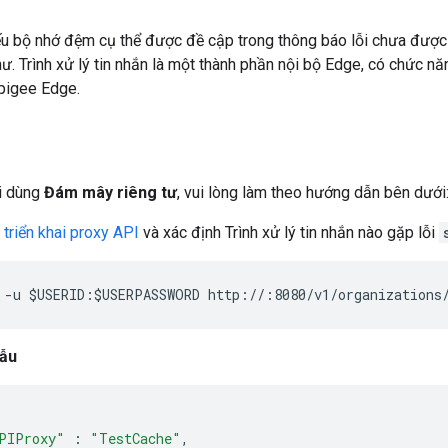
ếu bộ nhớ đệm cụ thể được đề cập trong thông báo lỗi chưa được 
thư. Trình xử lý tin nhắn là một thành phần nội bộ Edge, có chức nă
pigee Edge.
i dùng
Đám mây riêng tư
, vui lòng làm theo hướng dẫn bên dưới
 triển khai proxy API
và xác định Trình xử lý tin nhắn nào gặp lỗi
 -u $USERID:$USERPASSWORD http://
:8080/v1/organizations
mẫu
PIProxy"
:
"TestCache"
,