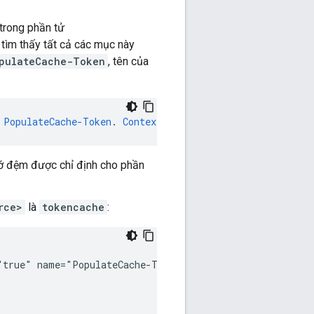
trong phần tử
 tìm thấy tất cả các mục này
pulateCache-Token
, tên của
PopulateCache-Token
.
Context
Revision
:
2
;
APIProxy
:
TestC
hớ đệm được chỉ định cho phần
rce>
là
tokencache
:
"true" name="PopulateCache-Token">
