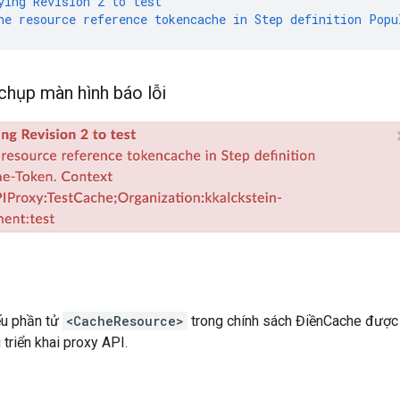
ying
Revision
2
to
test
he
resource
reference
tokencache
in
Step
definition
Popu
 chụp màn hình báo lỗi
ếu phần tử
<CacheResource>
trong chính sách ĐiềnCache được đ
 triển khai proxy API.