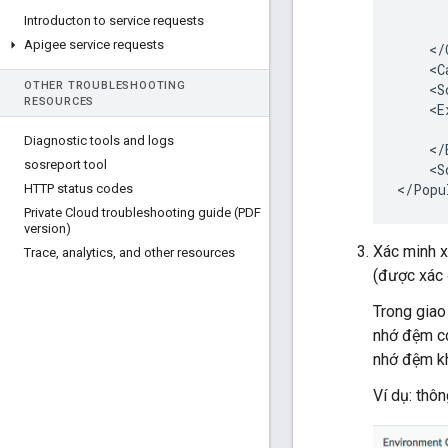
      
Introducton to service requests
      
Apigee service requests
    </
    <C
OTHER TROUBLESHOOTING
    <S
RESOURCES
    <E
      
Diagnostic tools and logs
    </
sosreport tool
    <S
HTTP status codes
Private Cloud troubleshooting guide (PDF
version)
Xác minh x
Trace
,
analytics
,
and other resources
(được xác 
Trong giao
nhớ đệm có
nhớ đệm khô
Ví dụ: thô