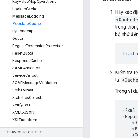
Key
Value
Map
Operations
Lookup
Cache
Hãy xác đị
Message
Logging
<CacheRe
Populate
Cache
trong thông
Python
Script
bộ nhớ đệm
Quota
Regular
Expression
Protection
Invali
Reset
Quota
Response
Cache
SAMLAssertion
Kiểm tra t
Service
Callout
tử
<Cach
SOAPMessage
Validation
Spike
Arrest
Trong ví d
Statistics
Collector
Verify
JWT
<?xml 
XMLto
JSON
<Popul
XSLTransform
    <D
    <P
SERVICE REQUESTS
    <C