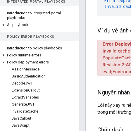
Error
Deplo
INTEGRATED PORTAL PLAYBOOKS
Invalid
cac
Introduction to integrated portal
playbooks
All playbooks
Ví dụ về ảnh
POLICY ERROR PLAYBOOKS
Introduction to policy playbooks
Policy runtime errors
Policy deployment errors
Assign
Message
Basic
Authentication
Decode
JWT
Extension
Callout
Nguyên nhân
Extract
Variables
Generate
JWT
Lỗi này xảy ra n
Invalidate
Cache
trong môi trường
Java
Callout
Java
Script
Chẩn đoán