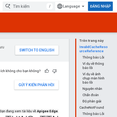
/
ĐĂNG NHẬP
Trên trang này
 ưu
InvalidCacheReso
urceReference
Thông báo Lỗi
Ví dụ về thông
báo lỗi
u ích không cho bạn không?
Ví dụ về ảnh
chụp màn hình
báo lỗi
GỬI Ý KIẾN PHẢN HỒI
Nguyên nhân
Chẩn đoán
Độ phân giải
CacheNotFound
Bạn đang xem tài liệu về
Apigee Edge
.
Thông báo Lỗi