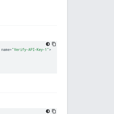
name
=
"Verify-API-Key-1"