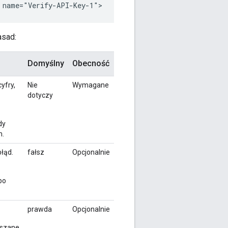
 name="Verify-API-Key-1">
asad:
Domyślny
Obecność
yfry,
Nie
Wymagane
dotyczy
dy
m.
łąd.
fałsz
Opcjonalnie
po
prawda
Opcjonalnie
uszane