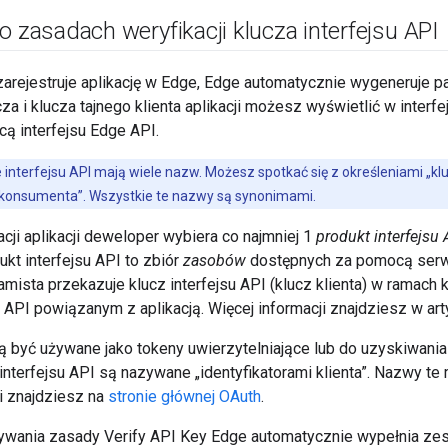
o zasadach weryfikacji klucza interfejsu API
rejestruje aplikację w Edge, Edge automatycznie wygeneruje par
ucza i klucza tajnego klienta aplikacji możesz wyświetlić w interf
ą interfejsu Edge API.
 interfejsu API mają wiele nazw. Możesz spotkać się z określeniami „klu
cze konsumenta”. Wszystkie te nazwy są synonimami.
cji aplikacji deweloper wybiera co najmniej 1
produkt interfejsu 
dukt interfejsu API to zbiór
zasobów
dostępnych za pomocą serwe
mista przekazuje klucz interfejsu API (klucz klienta) w ramach 
 API powiązanym z aplikacją. Więcej informacji znajdziesz w ar
 być używane jako tokeny uwierzytelniające lub do uzyskiwani
interfejsu API są nazywane „identyfikatorami klienta”. Nazwy t
ji znajdziesz na
stronie głównej OAuth
.
wania zasady Verify API Key Edge automatycznie wypełnia ze