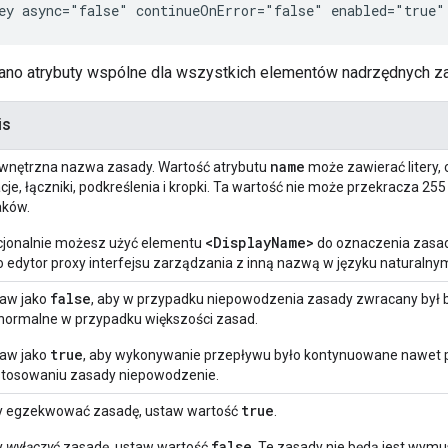
ey async="false" continueOnError="false" enabled="true"
isano atrybuty wspólne dla wszystkich elementów nadrzędnych z
is
name
nętrzna nazwa zasady. Wartość atrybutu
może zawierać litery, c
cje, łączniki, podkreślenia i kropki. Ta wartość nie może przekracza 255
aków.
<DisplayName>
jonalnie możesz użyć elementu
do oznaczenia zasa
o edytor proxy interfejsu zarządzania z inną nazwą w języku naturalny
false
aw jako
, aby w przypadku niepowodzenia zasady zwracany był b
normalne w przypadku większości zasad.
true
aw jako
, aby wykonywanie przepływu było kontynuowane nawet 
tosowaniu zasady niepowodzenie.
true
 egzekwować zasadę, ustaw wartość
.
false
y
wyłączyć
zasadę, ustaw wartość
. Te zasady nie będą jest wym