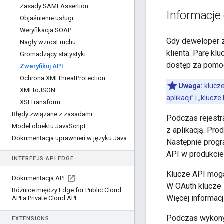
Zasady SAMLAssertion
Informacje 
Objaśnienie usługi
Weryfikacja SOAP
Gdy deweloper za
Nagły wzrost ruchu
klienta. Parę kl
Gromadzący statystyki
dostęp za pomoc
Zweryfikuj API
Ochrona XMLThreat
Protection
Uwaga:
klucze
XMLto
JSON
aplikacji” i „klu
XSLTransform
Błędy związane z zasadami
Podczas rejestra
Model obiektu Java
Script
z aplikacją. Pro
Dokumentacja uprawnień w języku Java
Następnie progra
API w produkcie
INTERFEJS API EDGE
Klucze API mogą
Dokumentacja API
W OAuth klucze 
Różnice między Edge for Public Cloud
Więcej informac
API a Private Cloud API
Podczas wykony
EXTENSIONS