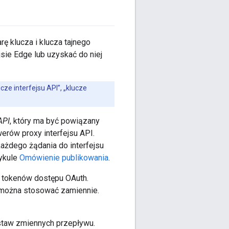
ę klucza i klucza tajnego
ejsie Edge lub uzyskać do niej
cze interfejsu API”, „klucze
API
, który ma być powiązany
rów proxy interfejsu API.
każdego żądania do interfejsu
tykule
Omówienie publikowania
.
a tokenów dostępu OAuth.
e można stosować zamiennie.
staw zmiennych przepływu.