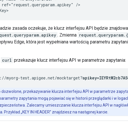
 ref="request.queryparam.apikey" />

Key>
adzie zasada oczekuje, że klucz interfejsu API będzie znajdow
quest.queryparam.apikey
. Zmienna
request.queryparam.
pływu Edge, która jest wypełniana wartością parametru zapyta
e
curl
przekazuje klucz interfejsu API w parametrze zapytania:
://myorg-test.apigee.net/mocktarget?
apikey=IEYRtW2cb7A5
to dozwolone, przekazywanie klucza interfejsu API w parametrze zapytan
parametry zapytania mogą pojawiać się w historii przeglądarki i w logac
zpieczeństwa. Zalecamy umieszczanie klucza interfejsu API w nagłówk
ka. Przykład „KEY IN HEADER” znajdziesz na następnej karcie.