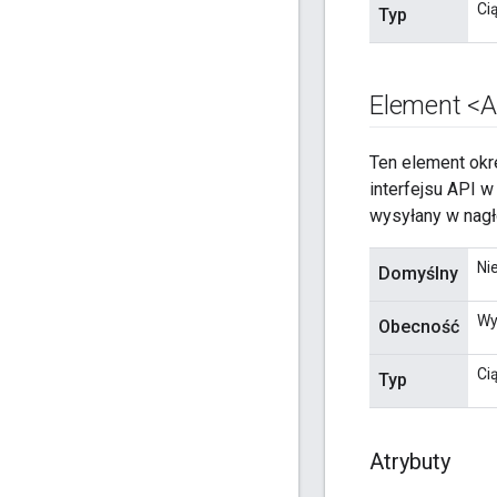
Ci
Typ
Element <
Ten element okre
interfejsu API w
wysyłany w nag
Ni
Domyślny
Wy
Obecność
Ci
Typ
Atrybuty