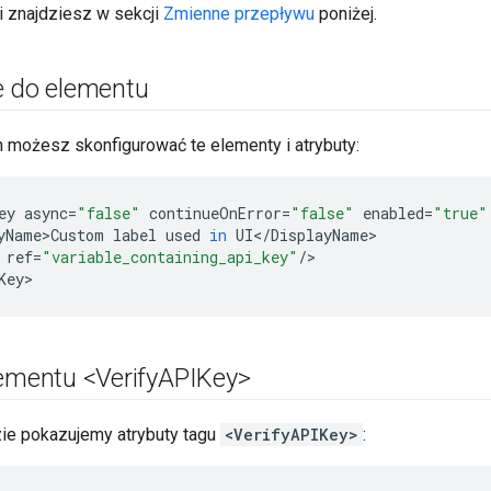
i znajdziesz w sekcji
Zmienne przepływu
poniżej.
e do elementu
 możesz skonfigurować te elementy i atrybuty:
ey
async
=
"false"
continueOnError
=
"false"
enabled
=
"true"
yName>Custom
label
used
in
UI
<
/
DisplayName
ref
=
"variable_containing_api_key"
/
>

Key
>
ementu <Verify
APIKey>
ie pokazujemy atrybuty tagu
<VerifyAPIKey>
: