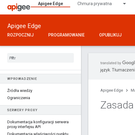
Apigee Edge
Chmura prywatna
Apigee Edge
ROZPOCZNIJ
PROGRAMOWANIE
OPUBLIKUJ
język. Tłumaczen
WPROWADZENIE
Apigee Edge
Ma
Źródła wiedzy
Ograniczenia
Zasada 
SERWERY PROXY
Dokumentacja konfiguracji serwera
proxy interfejsu API
Dokumentacja właściwości punktu