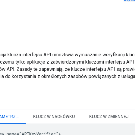
ja klucza interfejsu API umożliwia wymuszanie weryfikacji kluc
ki czemu tylko aplikacje z zatwierdzonymi kluczami interfejsu A
ów API. Zasady te zapewniają, że klucze interfejsu API są prawi
nia do korzystania z określonych zasobów powiązanych z usługa
KLUCZ W PARAMETRZE ZAPYTANIA
KLUCZ W NAGŁÓWKU
KLUCZ W ZMIENNEJ
ey name="APIKeyVerifier">
