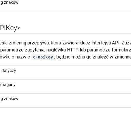
ąg znaków
APIKey>
śla zmienną przepływu, która zawiera klucz interfejsu API. Zaz
 parametrze zapytania, nagłówku HTTP lub parametrze formularza.
łówku o nazwie
x-apikey
, będzie można go znaleźć w zmienne
e dotyczy
magany
ąg znaków