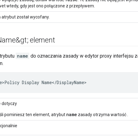
et wtedy, gdy jest ono połączone z przepływem.
 atrybut został wycofany.
Name&gt; element
trybutu
name
do oznaczania zasady w edytor proxy interfejsu 
m.
e>Policy Display Name</DisplayName>
e dotyczy
name
śli pominiesz ten element, atrybut
zasady otrzyma wartość .
cjonalnie