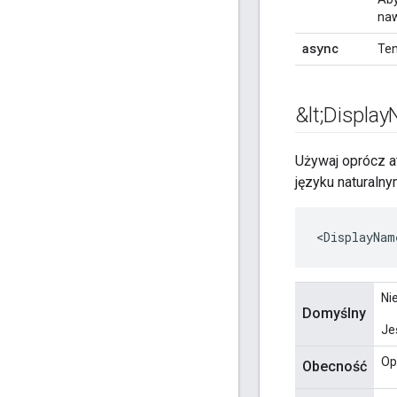
naw
async
Ten
&lt;Display
Używaj oprócz a
języku naturalny
<DisplayNam
Ni
Domyślny
Je
Op
Obecność