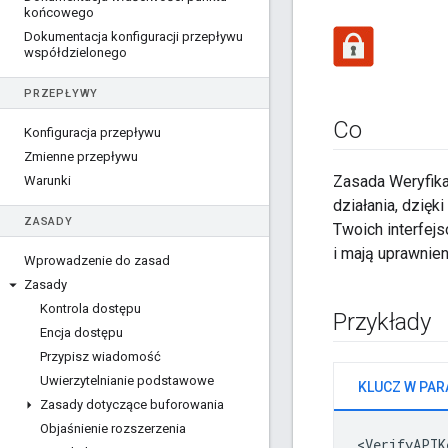
końcowego
Dokumentacja konfiguracji przepływu
współdzielonego
PRZEPŁYWY
Co
Konfiguracja przepływu
Zmienne przepływu
Zasada Weryfikac
Warunki
działania, dzię
ZASADY
Twoich interfejs
i mają uprawnie
Wprowadzenie do zasad
Zasady
Kontrola dostępu
Przykłady
Encja dostępu
Przypisz wiadomość
Uwierzytelnianie podstawowe
Zasady dotyczące buforowania
Objaśnienie rozszerzenia
<VerifyAPIK