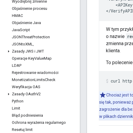
Wyodrębnij zmienne
    <APIKey
Objaśnienie procesu
</VerifyAPI
HMAC
Objaśnienie Java
W tym przykł
Java
Script
o nazwie
re
JSONThreat
Protection
zmienna prze
JSONto
XML
,
klienta.
Zasady JWS i JWT
Operacje Key
Value
Map
To poleceni
LDAP
Rejestrowanie wiadomości
Monetization
Limits
Check
curl http
Weryfikacja OAS
Zasady OAuth
V2
Chociaż jest 
Python
się tak, ponieważ 
Limit
zagrożenie dla be
Błąd podniesienia
w plikach dzienni
Ochrona wyrażenia regularnego
Resetuj limit