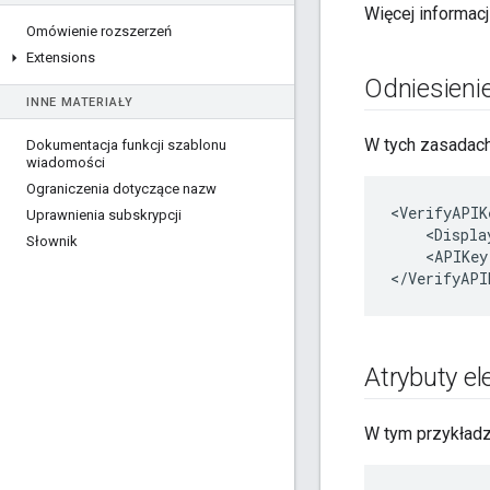
Więcej informacj
Omówienie rozszerzeń
Extensions
Odniesieni
INNE MATERIAŁY
W tych zasadach
Dokumentacja funkcji szablonu
wiadomości
Ograniczenia dotyczące nazw
<
VerifyAPIK
Uprawnienia subskrypcji
<
Displa
Słownik
<
APIKey
<
/
VerifyAPI
Atrybuty el
W tym przykładz