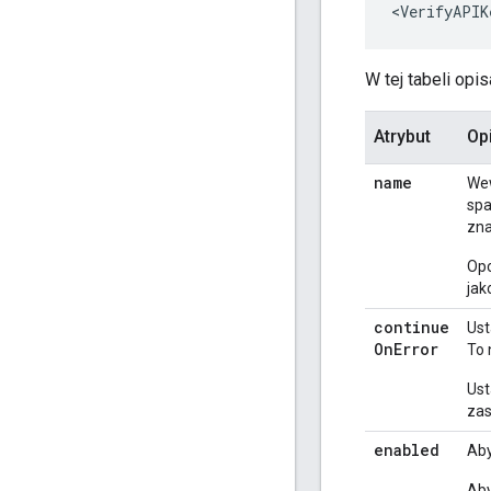
<VerifyAPIK
W tej tabeli op
Atrybut
Op
name
Wew
spa
zn
Opc
jak
continue
Ust
On
Error
To 
Ust
zas
enabled
Aby
Ab