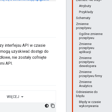
Atrybuty
Przykłady
Schematy
Zmienne
przepływu
Ogólne zmienne
przepływu
Zmienne
zy interfejsu API w czasie
przepływu
PI mogą uzyskiwać dostęp do
aplikacji
dłowe, nie zostały cofnięte
Zmienne
przepływu
mi API.
dewelopera
Zmienne
przepływu firmy
Zmienne
Analytics
Odniesienie do
błędu
WIĘCEJ
Błędy w czasie
wykonywania