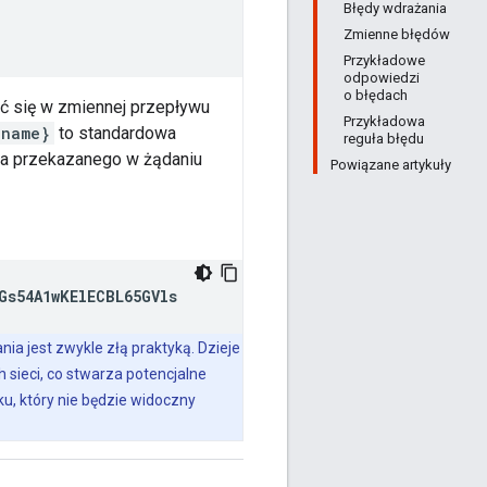
Błędy wdrażania
Zmienne błędów
Przykładowe
odpowiedzi
o błędach
ać się w zmiennej przepływu
Przykładowa
{name}
to standardowa
reguła błędu
nia przekazanego w żądaniu
Powiązane artykuły
Gs54A1wKElECBL65GVls
ia jest zwykle złą praktyką. Dzieje
h sieci, co stwarza potencjalne
u, który nie będzie widoczny