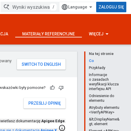
/
ZALOGUJ SIĘ
ACJA
MATERIAŁY REFERENCYJNE
WIĘCEJ
Na tej stronie
erowany
Co
Przykłady
Informacje
o zasadach
weryfikacji klucza
 wskazówki były pomocne?
interfejsu API
Odniesienie do
elementu
PRZEŚLIJ OPINIĘ
Atrybuty elementu
<VerifyAPIKey>
&lt;DisplayName&
wietlasz dokumentację
Apigee Edge
.
gt; element
info
naj się z dokumentacją
Apigee X
.
Element <APIKey>