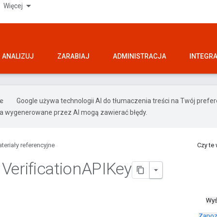
Więcej
ANALIZUJ
ZARABIAJ
ADMINISTRACJA
INTEGR
Google używa technologii AI do tłumaczenia treści na Twój pref
ia wygenerowane przez AI mogą zawierać błędy.
teriały referencyjne
Czy te
Verification
APIKey
Wyś
Zapoz