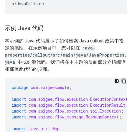
<
/
JavaCallout
>
示例 Java 代码
本示例的 Java 代码展示了如何检索 Java callout 政策中指
定的属性。在示例项目中，您可以在
java-
properties/callout/src/main/java/JavaProperties.
java
中找到源代码。我们将在本主题的后面部分介绍编译
和部署此代码的步骤。
package
com.apigeesample
;
import
com.apigee.flow.execution.ExecutionContext
;
import
com.apigee.flow.execution.ExecutionResult
;
import
com.apigee.flow.execution.spi.Execution
;
import
com.apigee.flow.message.MessageContext
;
import
java.util.Map
;