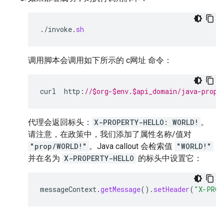
.
/
invoke
.
sh
调用脚本会调用如下所示的 c网址 命令：
curl
http
:
//$org-$env.$api_domain/java-prope
代理会返回标头：
X-PROPERTY-HELLO: WORLD!
。
请注意，在政策中，我们添加了属性名称/值对
"prop/WORLD!"
。Java callout 会检索值
"WORLD!"
并在名为
X-PROPERTY-HELLO
的标头中设置它：
messageContext
.
getMessage
().
setHeader
(
"X-PROP