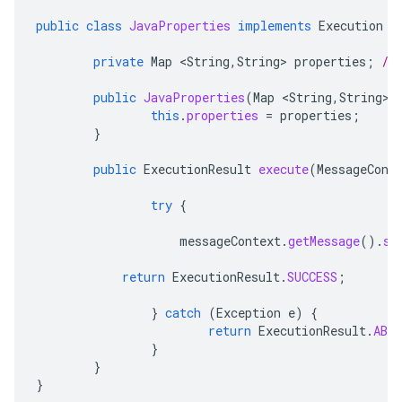
public
class
JavaProperties
implements
Execution
{
private
Map
<
String
,
String
>
properties
;
//
public
JavaProperties
(
Map
<
String
,
String
>
this
.
properties
=
properties
;
}
public
ExecutionResult
execute
(
MessageCont
try
{
messageContext
.
getMessage
().
se
return
ExecutionResult
.
SUCCESS
;
}
catch
(
Exception
e
)
{
return
ExecutionResult
.
ABO
}
}
}