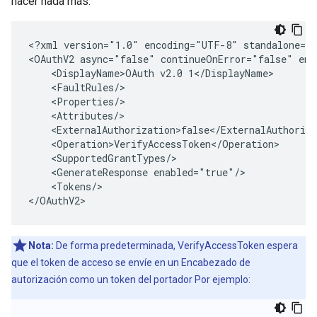
hacer nada más:
<?xml version="1.0" encoding="UTF-8" standalone="y
<OAuthV2 async="false" continueOnError="false" ena
    <DisplayName>OAuth v2.0 1</DisplayName>

    <FaultRules/>

    <Properties/>

    <Attributes/>

    <ExternalAuthorization>false</ExternalAuthoriza
    <Operation>VerifyAccessToken</Operation>

    <SupportedGrantTypes/>

    <GenerateResponse enabled="true"/>

    <Tokens/>

</OAuthV2>
Nota:
De forma predeterminada, VerifyAccessToken espera
que el token de acceso se envíe en un Encabezado de
autorización como un token del portador Por ejemplo: