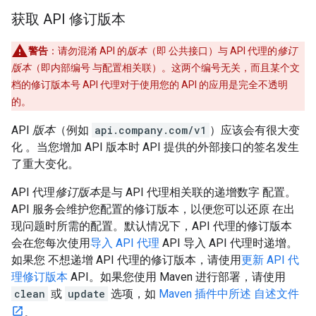
获取 API 修订版本
警告
：请勿混淆 API 的
版本
（即 公共接口）与 API 代理的
修订
版本
（即内部编号 与配置相关联）。这两个编号无关，而且某个文
档的修订版本号 API 代理对于使用您的 API 的应用是完全不透明
的。
API
版本
（例如
api.company.com/v1
）应该会有很大变
化 。当您增加 API 版本时 API 提供的外部接口的签名发生
了重大变化。
API 代理
修订版本
是与 API 代理相关联的递增数字 配置。
API 服务会维护您配置的修订版本，以便您可以还原 在出
现问题时所需的配置。默认情况下，API 代理的修订版本
会在您每次使用
导入 API 代理
API 导入 API 代理时递增。
如果您 不想递增 API 代理的修订版本，请使用
更新 API 代
理修订版本
API。如果您使用 Maven 进行部署，请使用
clean
或
update
选项，如
Maven 插件中所述 自述文件
。