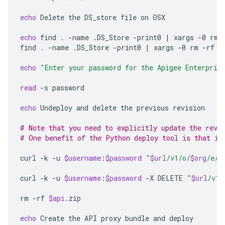
echo
Delete
the
DS_store
file
on
OSX

echo
find
.
-name
.DS_Store
-print0
|
xargs
-0
rm
find
.
-name
.DS_Store
-print0
|
xargs
-0
rm
-rf

echo
"Enter your password for the Apigee Enterpris
read
-s
password

echo
Undeploy
and
delete
the
previous
revision

# Note that you need to explicitly update the revi
# One benefit of the Python deploy tool is that it
curl
-k
-u
$username
:
$password
"
$url
/v1/o/
$org
/e/
$
curl
-k
-u
$username
:
$password
-X
DELETE
"
$url
/v1/
rm
-rf
$api
.zip

echo
Create
the
API
proxy
bundle
and
deploy
