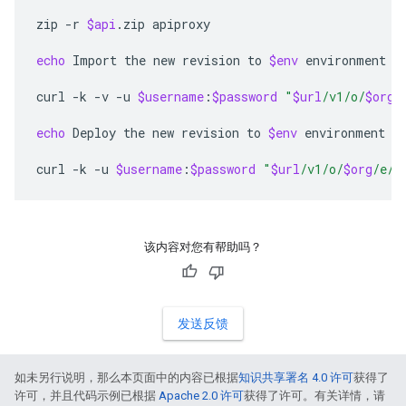
zip
-r
$api
.zip
apiproxy

echo
Import
the
new
revision
to
$env
environment
curl
-k
-v
-u
$username
:
$password
"
$url
/v1/o/
$org
/
echo
Deploy
the
new
revision
to
$env
environment
curl
-k
-u
$username
:
$password
"
$url
/v1/o/
$org
/e/
$
该内容对您有帮助吗？
发送反馈
如未另行说明，那么本页面中的内容已根据
知识共享署名 4.0 许可
获得了
许可，并且代码示例已根据
Apache 2.0 许可
获得了许可。有关详情，请