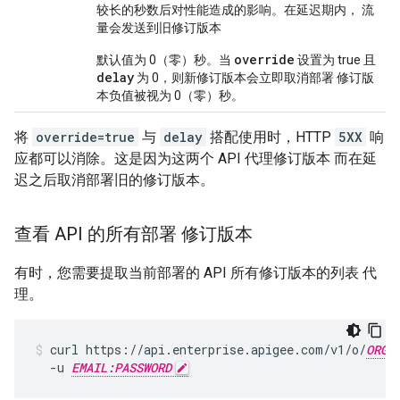
较长的秒数后对性能造成的影响。在延迟期内， 流
量会发送到旧修订版本
override
默认值为 0（零）秒。当
设置为 true 且
delay
为 0，则新修订版本会立即取消部署 修订版
本负值被视为 0（零）秒。
将
override=true
与
delay
搭配使用时，HTTP
5XX
响
应都可以消除。这是因为这两个 API 代理修订版本 而在延
迟之后取消部署旧的修订版本。
查看 API 的所有部署 修订版本
有时，您需要提取当前部署的 API 所有修订版本的列表 代
理。
curl https://api.enterprise.apigee.com/v1/o/
ORG_
  -u 
EMAIL:PASSWORD