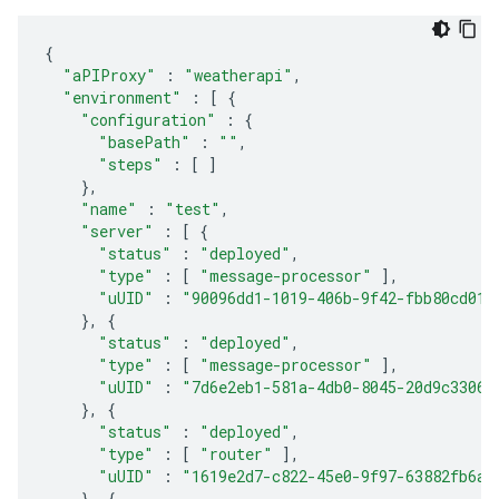
{
"aPIProxy"
:
"weatherapi"
,
"environment"
:
[
{
"configuration"
:
{
"basePath"
:
""
,
"steps"
:
[
]
},
"name"
:
"test"
,
"server"
:
[
{
"status"
:
"deployed"
,
"type"
:
[
"message-processor"
],
"uUID"
:
"90096dd1-1019-406b-9f42-fbb80cd012
},
{
"status"
:
"deployed"
,
"type"
:
[
"message-processor"
],
"uUID"
:
"7d6e2eb1-581a-4db0-8045-20d9c33065
},
{
"status"
:
"deployed"
,
"type"
:
[
"router"
],
"uUID"
:
"1619e2d7-c822-45e0-9f97-63882fb6a8
},
{