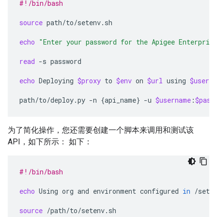
#!/bin/bash
source
path/to/setenv.sh

echo
"Enter your password for the Apigee Enterpris
read
-s
password

echo
Deploying
$proxy
to
$env
on
$url
using
$usern
path/to/deploy.py
-n
{
api_name
}
-u
$username
:
$pass
为了简化操作，您还需要创建一个脚本来调用和测试该
API，如下所示： 如下：
#!/bin/bash
echo
Using
org
and
environment
configured
in
/setup
source
/path/to/setenv.sh
