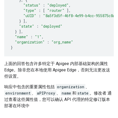
"status"
:
"deployed"
,
"type"
:
[
"router"
],
"uUID"
:
"8a5f3d5f-46f8-4e99-b4cc-955875c8a8
}
],
"state"
:
"deployed"
}
],
"name"
:
"1"
,
"organization"
:
"org_name"
}
上面的回答包含许多特定于 Apigee 内部基础架构的属性
Edge。除非您在本地使用 Apigee Edge，否则无法更改这
些设置。
响应中包含的重要属性包括
organization
、
environment
、
aPIProxy
、
name
和
state
。修改者 通
过查看这些属性值，您可以确认 API 代理的特定修订版本
部署在环境中