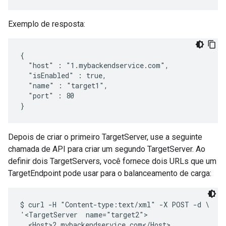
Exemplo de resposta:
{

  "host" : "1.mybackendservice.com",

  "isEnabled" : true,

  "name" : "target1",

  "port" : 80

}
Depois de criar o primeiro TargetServer, use a seguinte
chamada de API para criar um segundo TargetServer. Ao
definir dois TargetServers, você fornece dois URLs que um
TargetEndpoint pode usar para o balanceamento de carga:
$ curl -H "Content-type:text/xml" -X POST -d \

'<TargetServer  name="target2">

  <Host>2.mybackendservice.com</Host>
