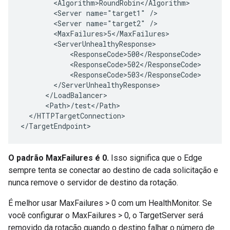
        <Algorithm>RoundRobin</Algorithm>

        <Server name="target1" />

        <Server name="target2" />

        <MaxFailures>5</MaxFailures>

        <ServerUnhealthyResponse>

            <ResponseCode>500</ResponseCode>

            <ResponseCode>502</ResponseCode>

            <ResponseCode>503</ResponseCode>

        </ServerUnhealthyResponse>

      </LoadBalancer>

      <Path>/test</Path>

  </HTTPTargetConnection>

</TargetEndpoint>
O padrão MaxFailures é 0.
Isso significa que o Edge
sempre tenta se conectar ao destino de cada solicitação e
nunca remove o servidor de destino da rotação.
É melhor usar MaxFailures > 0 com um HealthMonitor. Se
você configurar o MaxFailures > 0, o TargetServer será
removido da rotação quando o destino falhar o número de