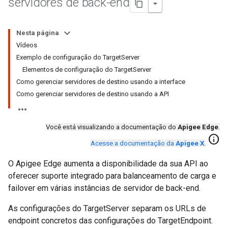
servidores de back-end
Nesta página
Vídeos
Exemplo de configuração do TargetServer
Elementos de configuração do TargetServer
Como gerenciar servidores de destino usando a interface
Como gerenciar servidores de destino usando a API
Você está visualizando a documentação do
Apigee Edge
.
info
Acesse a documentação da
Apigee X
.
O Apigee Edge aumenta a disponibilidade da sua API ao
oferecer suporte integrado para balanceamento de carga e
failover em várias instâncias de servidor de back-end.
As configurações do TargetServer separam os URLs de
endpoint concretos das configurações do TargetEndpoint.