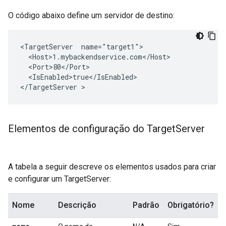
O código abaixo define um servidor de destino:
<TargetServer  name="target1">

  <Host>1.mybackendservice.com</Host>

  <Port>80</Port>

  <IsEnabled>true</IsEnabled>

</TargetServer >
Elementos de configuração do Target
Server
A tabela a seguir descreve os elementos usados para criar
e configurar um TargetServer:
Nome
Descrição
Padrão
Obrigatório?