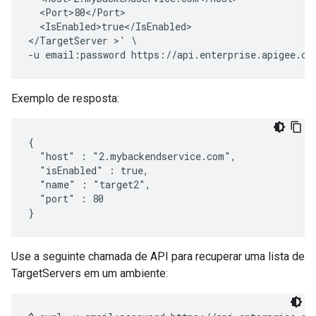
  <Port>80</Port>

  <IsEnabled>true</IsEnabled>

</TargetServer >' \

Exemplo de resposta:
{

  "host" : "2.mybackendservice.com",

  "isEnabled" : true,

  "name" : "target2",

  "port" : 80

}
Use a seguinte chamada de API para recuperar uma lista de
TargetServers em um ambiente: