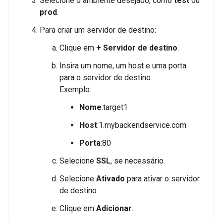
Selecione o ambiente desejado, como
test
ou
prod
.
Para criar um servidor de destino:
Clique em
+ Servidor de destino
.
Insira um nome, um host e uma porta
para o servidor de destino.
Exemplo:
Nome
:target1
Host
:1.mybackendservice.com
Porta
:80
Selecione
SSL
, se necessário.
Selecione
Ativado
para ativar o servidor
de destino.
Clique em
Adicionar
.