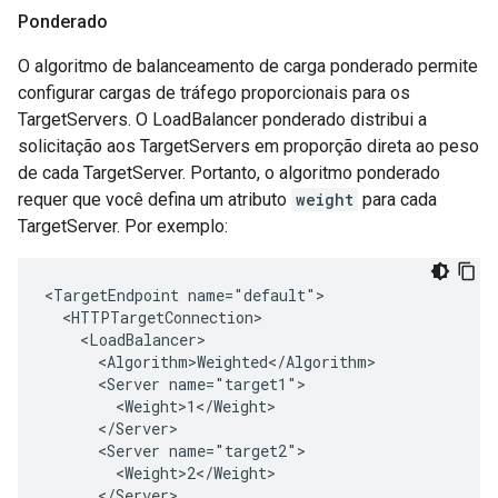
Ponderado
O algoritmo de balanceamento de carga ponderado permite
configurar cargas de tráfego proporcionais para os
TargetServers. O LoadBalancer ponderado distribui a
solicitação aos TargetServers em proporção direta ao peso
de cada TargetServer. Portanto, o algoritmo ponderado
requer que você defina um atributo
weight
para cada
TargetServer. Por exemplo:
<TargetEndpoint name="default">

  <HTTPTargetConnection>

    <LoadBalancer>

      <Algorithm>Weighted</Algorithm>

      <Server name="target1">

        <Weight>1</Weight>

      </Server>

      <Server name="target2">

        <Weight>2</Weight>

      </Server>
