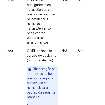
name
O nome da
N/A
Sim
configuração do
TargetServer, que
precisa ser exclusivo
no ambiente. O
nome do
TargetServer só
pode conter
caracteres
alfanuméricos.
Host
O URL do host do
N/A
Sim
serviço de back-end
(sem o protocolo).
Observação
:os
nomes de host
precisam seguir a
convenção de
nomenclatura
padrão da seguinte
maneira: