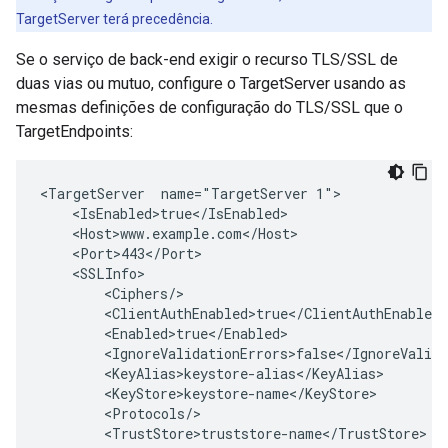
TargetServer terá precedência.
Se o serviço de back-end exigir o recurso TLS/SSL de
duas vias ou mutuo, configure o TargetServer usando as
mesmas definições de configuração do TLS/SSL que o
TargetEndpoints:
<TargetServer  name="TargetServer 1">

    <IsEnabled>true</IsEnabled>

    <Host>www.example.com</Host>

    <Port>443</Port>

    <SSLInfo>

        <Ciphers/>

        <ClientAuthEnabled>true</ClientAuthEnabled>

        <Enabled>true</Enabled>

        <IgnoreValidationErrors>false</IgnoreValida
        <KeyAlias>keystore-alias</KeyAlias>

        <KeyStore>keystore-name</KeyStore>

        <Protocols/>

        <TrustStore>truststore-name</TrustStore>
