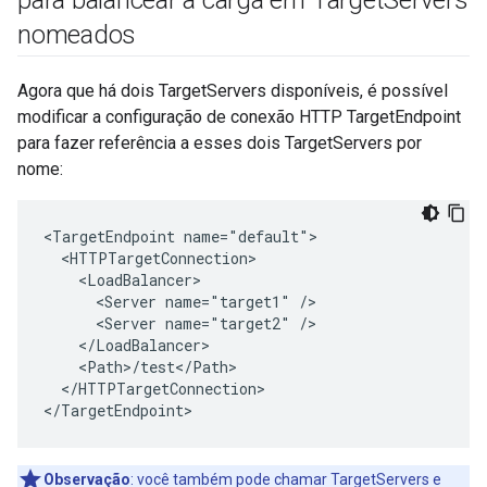
para balancear a carga em Target
Servers
nomeados
Agora que há dois TargetServers disponíveis, é possível
modificar a configuração de conexão HTTP TargetEndpoint
para fazer referência a esses dois TargetServers por
nome:
<TargetEndpoint name="default">

  <HTTPTargetConnection>

    <LoadBalancer>

      <Server name="target1" />

      <Server name="target2" />

    </LoadBalancer>

    <Path>/test</Path>

  </HTTPTargetConnection>

</TargetEndpoint>
Observação
: você também pode chamar TargetServers e