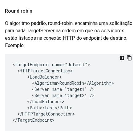
Round robin
O algoritmo padrão, round-robin, encaminha uma solicitação
para cada TargetServer na ordem em que os servidores
estão listados na conexão HTTP do endpoint de destino.
Exemplo:
<TargetEndpoint name="default">

  <HTTPTargetConnection>

      <LoadBalancer>

        <Algorithm>RoundRobin</Algorithm>

        <Server name="target1" />

        <Server name="target2" />

      </LoadBalancer>

      <Path>/test</Path>

  </HTTPTargetConnection>

</TargetEndpoint>