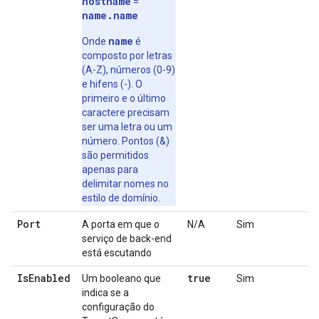
hostname
=
name.name
name
Onde
é
composto por letras
(A-Z), números (0-9)
e hifens (-). O
primeiro e o último
caractere precisam
ser uma letra ou um
número. Pontos (&)
são permitidos
apenas para
delimitar nomes no
estilo de domínio.
Port
A porta em que o
N/A
Sim
serviço de back-end
está escutando
IsEnabled
true
Um booleano que
Sim
indica se a
configuração do