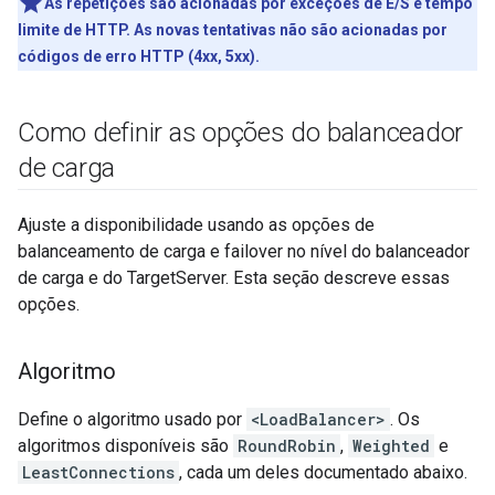
As repetições são acionadas por exceções de E/S e tempo
limite de HTTP. As novas tentativas não são acionadas por
códigos de erro HTTP (4xx, 5xx).
Como definir as opções do balanceador
de carga
Ajuste a disponibilidade usando as opções de
balanceamento de carga e failover no nível do balanceador
de carga e do TargetServer. Esta seção descreve essas
opções.
Algoritmo
Define o algoritmo usado por
<LoadBalancer>
. Os
algoritmos disponíveis são
RoundRobin
,
Weighted
e
LeastConnections
, cada um deles documentado abaixo.