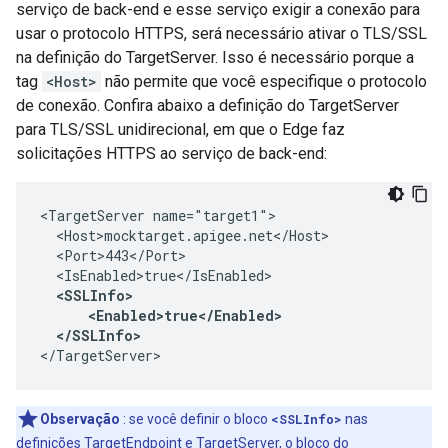
serviço de back-end e esse serviço exigir a conexão para
usar o protocolo HTTPS, será necessário ativar o TLS/SSL
na definição do TargetServer. Isso é necessário porque a
tag
<Host>
não permite que você especifique o protocolo
de conexão. Confira abaixo a definição do TargetServer
para TLS/SSL unidirecional, em que o Edge faz
solicitações HTTPS ao serviço de back-end:
<TargetServer name="target1">

  <Host>mocktarget.apigee.net</Host>

  <Port>443</Port>

  <IsEnabled>true</IsEnabled>

<SSLInfo>

      <Enabled>true</Enabled>

  </SSLInfo> 
</TargetServer>
Observação
: se você definir o bloco
<SSLInfo>
nas
definições TargetEndpoint e TargetServer, o bloco do