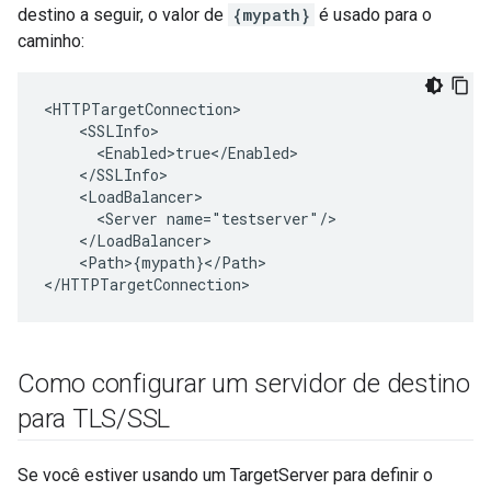
destino a seguir, o valor de
{mypath}
é usado para o
caminho:
<HTTPTargetConnection>

    <SSLInfo>

      <Enabled>true</Enabled>

    </SSLInfo>

    <LoadBalancer>

      <Server name="testserver"/>

    </LoadBalancer>

    <Path>{mypath}</Path>

</HTTPTargetConnection>
Como configurar um servidor de destino
para TLS
/
SSL
Se você estiver usando um TargetServer para definir o