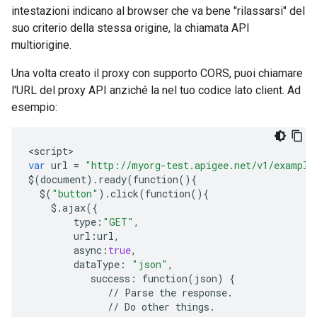
intestazioni indicano al browser che va bene "rilassarsi" del
suo criterio della stessa origine, la chiamata API
multiorigine.
Una volta creato il proxy con supporto CORS, puoi chiamare
l'URL del proxy API anziché la nel tuo codice lato client. Ad
esempio:
<
script
var
url
=
"http://myorg-test.apigee.net/v1/example
$
(
document
)
.
ready
(
function
(){
$
(
"button"
)
.
click
(
function
(){
$.
ajax
({
type
:
"GET"
,
url
:
url
,
async
:
true
,
dataType
:
"json"
,
success
:
function
(
json
)
{
//
Parse
the
response
.
//
Do
other
things
.