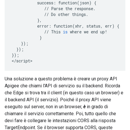
success
:
function
(
json
)
{
//
Parse
the
response
.
//
Do
other
things
.
},
error
:
function
(
xhr
,
status
,
err
)
{
//
This
is
where
we
end
up
!
}
});
});
});
<
/
script
>
Una soluzione a questo problema è creare un proxy API
Apigee che chiami l'API di servizio su il backend. Ricorda
che Edge si trova tra il client (in questo caso un browser) e
il backend API (il servizio). Poiché il proxy API viene
eseguito sul server, non in un browser,
è
in grado di
chiamare il servizio correttamente. Poi, tutto quello che
devi fare è collegare le intestazioni CORS alla risposta
TargetEndpoint. Se il browser supporta CORS, queste