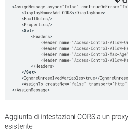
<
AssignMessage
async
=
"false"
continueOnError
=
"fals
<
DisplayName>Add
CORS
<
/
DisplayName
<
FaultRules
/
<
Properties
/
<
Set
>
<
Headers
<
Header
name
=
"Access-Control-Allow-Ori
<
Header
name
=
"Access-Control-Allow-Hea
<
Header
name
=
"Access-Control-Max-Age"
>
<
Header
name
=
"Access-Control-Allow-Met
<
/
Headers
<
/
Set
>
<
IgnoreUnresolvedVariables>true
<
/
IgnoreUnresolv
<
AssignTo
createNew
=
"false"
transport
=
"http"
t
<
/
AssignMessage
>
Aggiunta di intestazioni CORS a un proxy
esistente