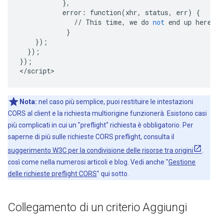
},
error
:
function
(
xhr
,
status
,
err
)
{
//
This
time
,
we
do
not
end
up
here
!
}
});
});
});
<
/
script
>
Nota:
nel caso più semplice, puoi restituire le intestazioni
CORS al client e la richiesta multiorigine funzionerà. Esistono casi
più complicati in cui un "preflight" richiesta è obbligatorio. Per
saperne di più sulle richieste CORS preflight, consulta il
suggerimento W3C per la condivisione delle risorse tra origini
.
così come nella numerosi articoli e blog. Vedi anche "
Gestione
delle richieste preflight CORS
" qui sotto.
Collegamento di un criterio Aggiungi