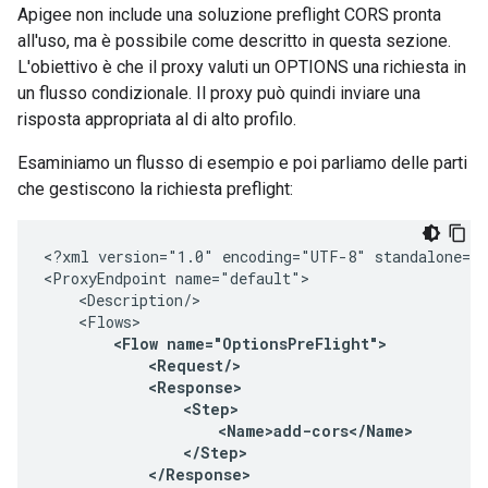
Apigee non include una soluzione preflight CORS pronta
all'uso, ma è possibile come descritto in questa sezione.
L'obiettivo è che il proxy valuti un OPTIONS una richiesta in
un flusso condizionale. Il proxy può quindi inviare una
risposta appropriata al di alto profilo.
Esaminiamo un flusso di esempio e poi parliamo delle parti
che gestiscono la richiesta preflight:
<?xml version="1.0" encoding="UTF-8" standalone="y
<ProxyEndpoint name="default">

    <Description/>

    <Flows>

<Flow name="OptionsPreFlight">

            <Request/>

            <Response>

                <Step>

                    <Name>add-cors</Name>

                </Step>

            </Response>
