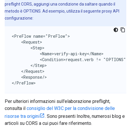
preflight CORS, aggiungi una condizione da saltare quando il
metodo è OPTIONS. Ad esempio, utilizza il seguente proxy API
configurazione:
<PreFlow name="PreFlow">

    <Request>

        <Step>

            <Name>verify-api-key</Name>

            <Condition>request.verb != "OPTIONS"</C
        </Step>

    </Request>

    <Response/>

</PreFlow>
Per ulteriori informazioni sull'elaborazione preflight,
consulta il
consiglio del W3C per la condivisione delle
risorse tra origini
. Sono presenti Inoltre, numerosi blog e
articoli su CORS a cui puoi fare riferimento.