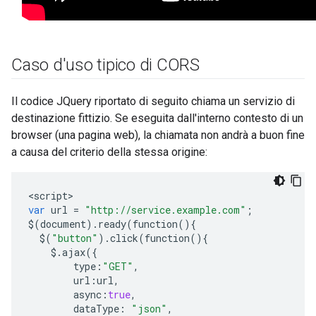
Caso d'uso tipico di CORS
Il codice JQuery riportato di seguito chiama un servizio di
destinazione fittizio. Se eseguita dall'interno contesto di un
browser (una pagina web), la chiamata non andrà a buon fine
a causa del criterio della stessa origine:
<
script
var
url
=
"http://service.example.com"
;
$
(
document
)
.
ready
(
function
(){
$
(
"button"
)
.
click
(
function
(){
$.
ajax
({
type
:
"GET"
,
url
:
url
,
async
:
true
,
dataType
:
"json"
,