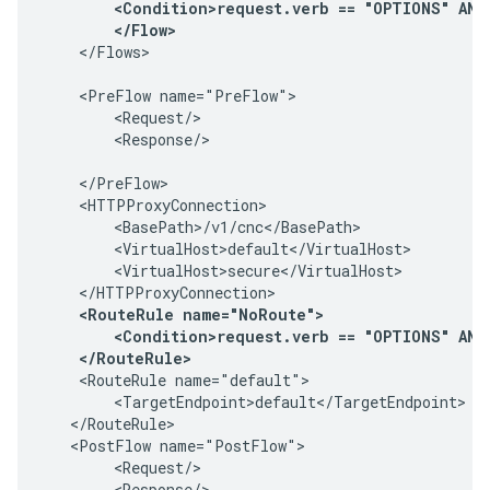
        <Condition>request.verb == "OPTIONS" AND
        </Flow>
    </Flows>

    <PreFlow name="PreFlow">

        <Request/>

        <Response/>

    </PreFlow>

    <HTTPProxyConnection>

        <BasePath>/v1/cnc</BasePath>

        <VirtualHost>default</VirtualHost>

        <VirtualHost>secure</VirtualHost>

    </HTTPProxyConnection>

<RouteRule name="NoRoute">

        <Condition>request.verb == "OPTIONS" AND
    </RouteRule>
    <RouteRule name="default">

        <TargetEndpoint>default</TargetEndpoint>

   </RouteRule>

   <PostFlow name="PostFlow">

        <Request/>

        <Response/>
