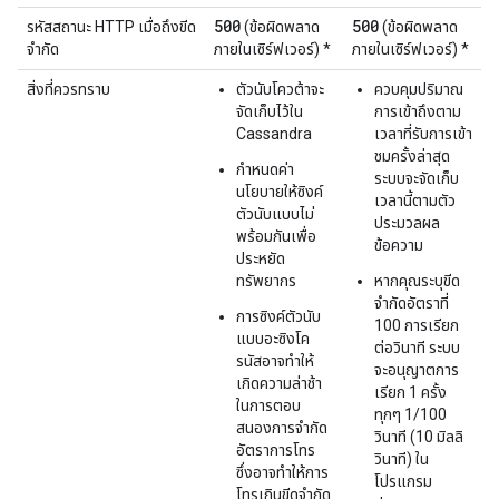
500
500
รหัสสถานะ HTTP เมื่อถึงขีด
(ข้อผิดพลาด
(ข้อผิดพลาด
จํากัด
ภายในเซิร์ฟเวอร์) *
ภายในเซิร์ฟเวอร์) *
สิ่งที่ควรทราบ
ตัวนับโควต้าจะ
ควบคุมปริมาณ
จัดเก็บไว้ใน
การเข้าถึงตาม
Cassandra
เวลาที่รับการเข้า
ชมครั้งล่าสุด
กําหนดค่า
ระบบจะจัดเก็บ
นโยบายให้ซิงค์
เวลานี้ตามตัว
ตัวนับแบบไม่
ประมวลผล
พร้อมกันเพื่อ
ข้อความ
ประหยัด
ทรัพยากร
หากคุณระบุขีด
จํากัดอัตราที่
การซิงค์ตัวนับ
100 การเรียก
แบบอะซิงโค
ต่อวินาที ระบบ
รนัสอาจทำให้
จะอนุญาตการ
เกิดความล่าช้า
เรียก 1 ครั้ง
ในการตอบ
ทุกๆ 1/100
สนองการจำกัด
วินาที (10 มิลลิ
อัตราการโทร
วินาที) ใน
ซึ่งอาจทำให้การ
โปรแกรม
โทรเกินขีดจำกัด