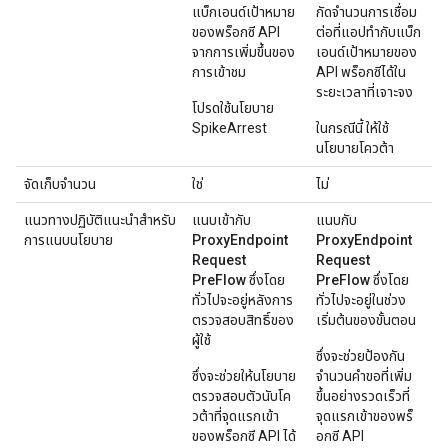
แบ็กเอนด์เป้าหมาย
กัดจํานวนการเชื่อม
ของพร็อกซี API
ต่อที่แอปทํากับแบ็ก
จากการเพิ่มขึ้นของ
เอนด์เป้าหมายของ
การเข้าชม
API พร็อกซีได้ใน
ระยะเวลาที่เจาะจง
โปรดใช้นโยบาย
SpikeArrest
ในกรณีนี้ ให้ใช้
นโยบายโควต้า
จัดเก็บจํานวน
ใช่
ไม่
แนวทางปฏิบัติแนะนำสำหรับ
แนบเข้ากับ
แนบกับ
การแนบนโยบาย
ProxyEndpoint
ProxyEndpoint
Request
Request
PreFlow
ซึ่งโดย
PreFlow
ซึ่งโดย
ทั่วไปจะอยู่หลังการ
ทั่วไปจะอยู่ในช่วง
ตรวจสอบสิทธิ์ของ
เริ่มต้นของขั้นตอน
ผู้ใช้
ซึ่งจะช่วยป้องกัน
ซึ่งจะช่วยให้นโยบาย
จำนวนคำขอที่เพิ่ม
ตรวจสอบตัวนับโค
ขึ้นอย่างรวดเร็วที่
วต้าที่จุดแรกเข้า
จุดแรกเข้าของพร็
ของพร็อกซี API ได้
อกซี API