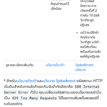
ประมวลผล
ที่คุณกำหนดไว้
ข้อความ การ
เล็กน้อย
เรียกครั้งที่ 2
ภายใน 10 มิลลิ
วินาทีจะถูก
ปฏิเสธ
แม้ว่าจะมีขีดจํา
กัดอัตราต่อ
วินาทีสูง แต่คํา
ขอที่ส่งเกือบ
พร้อมกันอาจส่ง
ผลให้ถูกปฏิเสธ
ดูรายละเอียดเพิ่มเติม
นโยบายโควต้า
SpikeArrest
นโยบาย
* สำหรับ
นโยบายโควต้า
และ
นโยบาย SpikeArrest
รหัสสถานะ HTTP
เริ่มต้นสำหรับการส่งคำขอเกินขีดจำกัดอัตราคือ
500 Internal
Server Error
ทั่วไป คุณเปลี่ยนรหัสสถานะของนโยบายเหล่านั้น
เป็น
429 Too Many Requests
ได้โดยการเพิ่มพร็อพเพอร์ตี้
ระดับองค์กร