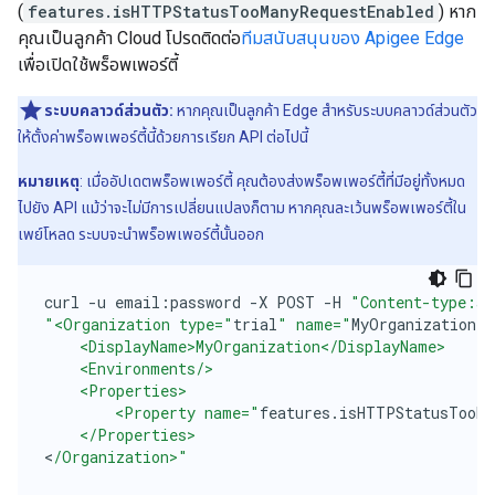
(
features.isHTTPStatusTooManyRequestEnabled
) หาก
คุณเป็นลูกค้า Cloud โปรดติดต่อ
ทีมสนับสนุนของ Apigee Edge
เพื่อเปิดใช้พร็อพเพอร์ตี้
ระบบคลาวด์ส่วนตัว:
หากคุณเป็นลูกค้า Edge สำหรับระบบคลาวด์ส่วนตัว
ให้ตั้งค่าพร็อพเพอร์ตี้นี้ด้วยการเรียก API ต่อไปนี้
หมายเหตุ
: เมื่ออัปเดตพร็อพเพอร์ตี้ คุณต้องส่งพร็อพเพอร์ตี้ที่มีอยู่ทั้งหมด
ไปยัง API แม้ว่าจะไม่มีการเปลี่ยนแปลงก็ตาม หากคุณละเว้นพร็อพเพอร์ตี้ใน
เพย์โหลด ระบบจะนำพร็อพเพอร์ตี้นั้นออก
curl
-
u
email
:
password
-
X
POST
-
H
"Content-type:ap
"<Organization type="
trial
" name="
MyOrganization
"
    <DisplayName>MyOrganization</DisplayName>
    <Environments/>
    <Properties>
        <Property name="
features
.
isHTTPStatusTooMa
    </Properties>
<
/Organization>"