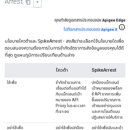
Arrest
คุณกําลังดูเอกสารประกอบของ
Apigee Edge
info
ไปที่เอกสารประกอบของ
Apigee X
นโยบายโควต้าและ SpikeArrest - สงสัยว่าจะเลือกใช้นโยบายใดเพื่อ
ตอบสนองความต้องการในการจำกัดอัตราการส่งข้อมูลของคุณได้ดี
ที่สุด ดูแผนภูมิการเปรียบเทียบด้านล่าง
โควต้า
SpikeArrest
ใช้เพื่อ
จำกัดจำนวนการ
ปกป้องแบ็กเอนด์
เชื่อมต่อที่แอปทำได้
เป้าหมายของพร็อก
กับแบ็กเอนด์เป้า
ซี API จากการเพิ่ม
หมายของ API
ขึ้นของปริมาณการ
Proxy ในระยะเวลา
เข้าชมอย่างรุนแรง
ที่เจาะจง
และการโจมตีแบบ
ปฏิเสธการให้บริการ
อย่าใช้เพื่อ
อย่าใช้เพื่อปกป้อง
อย่าใช้เพื่อนับและจํา