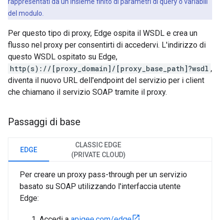
rappresentati da un insieme finito di parametri di query o variabili
del modulo.
Per questo tipo di proxy, Edge ospita il WSDL e crea un
flusso nel proxy per consentirti di accedervi. L'indirizzo di
questo WSDL ospitato su Edge,
http(s)://[proxy_domain]/[proxy_base_path]?wsdl
,
diventa il nuovo URL dell'endpoint del servizio per i client
che chiamano il servizio SOAP tramite il proxy.
Passaggi di base
CLASSIC EDGE
EDGE
(PRIVATE CLOUD)
Per creare un proxy pass-through per un servizio
basato su SOAP utilizzando l'interfaccia utente
Edge:
Accedi a
apigee.com/edge
.