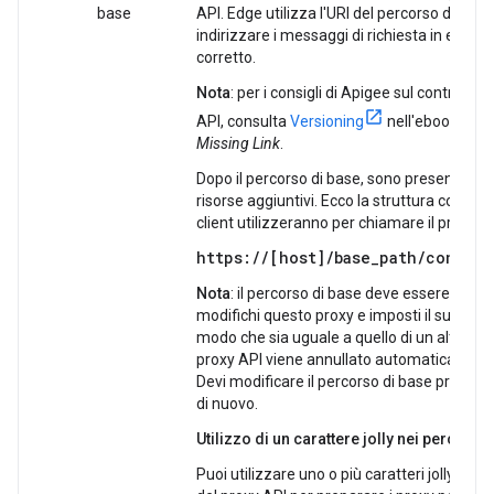
base
API. Edge utilizza l'URI del percorso di bas
indirizzare i messaggi di richiesta in entrat
corretto.
Nota
: per i consigli di Apigee sul controllo d
API, consulta
Versioning
nell'ebook
Web 
Missing Link
.
Dopo il percorso di base, sono presenti eve
risorse aggiuntivi. Ecco la struttura complet
client utilizzeranno per chiamare il proxy AP
https://[host]/
base_path
/conditi
Nota
: il percorso di base deve essere univo
modifichi questo proxy e imposti il suo perc
modo che sia uguale a quello di un altro pr
proxy API viene annullato automaticamente
Devi modificare il percorso di base prima di
di nuovo.
Utilizzo di un carattere jolly nei percorsi
/*/
Puoi utilizzare uno o più caratteri jolly
n