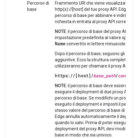
Percorso di
Frammento URI che viene visualizzato dopo 
base
http(s)://[host] del tuo proxy API. Edge utili
percorso di base per abbinare e indirizzare
richiesta in entrata al proxy API corretto.
NOTE
: il percorso di base del proxy API cor
impostazione predefinita al valore specific
Name
convertito in lettere minuscole.
Dopo il percorso di base, seguono gli URL de
aggiuntive. Ecco la struttura completa dell'U
utilizzeranno per chiamare il proxy API:
https://[host]/
base_path
/
conditio
NOTE
: il percorso di base deve essere univ
eseguire il deployment di due proxy API con
percorso di base. Se modifichi un proxy API 
eseguito il deployment e imposti il percorso
stesso valore del percorso di base di un alt
Edge annulla automaticamente il deployme
quando lo salvi. Prima di poter eseguire nu
deployment del proxy API, devi modificare i
base in modo che sia univoco.