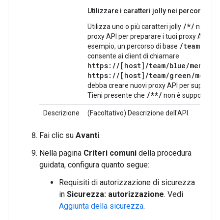
Utilizzare i caratteri jolly nei percorsi di 
/*/
Utilizza uno o più caratteri jolly
nei perc
proxy API per preparare i tuoi proxy API per 
/team/*/m
esempio, un percorso di base
consente ai client di chiamare
https://[host]/team/
blue
/members
https://[host]/team/
green
/membe
debba creare nuovi proxy API per supporta
/**/
Tieni presente che
non è supportato.
Descrizione
(Facoltativo) Descrizione dell'API.
Fai clic su
Avanti
.
Nella pagina
Criteri comuni
della procedura
guidata, configura quanto segue:
Requisiti di autorizzazione di sicurezza
in
Sicurezza: autorizzazione
. Vedi
Aggiunta della sicurezza
.