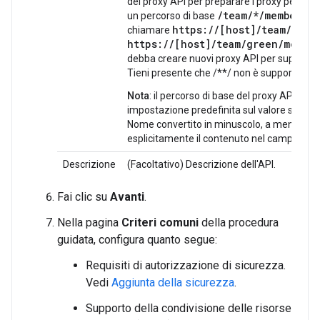
del proxy API per preparare i proxy per il f
/team/*/members
un percorso di base
co
https://[host]/team/
blue
chiamare
https://[host]/team/
green
/membe
debba creare nuovi proxy API per supporta
Tieni presente che /**/ non è supportato.
Nota
: il percorso di base del proxy API è i
impostazione predefinita sul valore specifi
Nome convertito in minuscolo, a meno che 
esplicitamente il contenuto nel campo Perc
Descrizione
(Facoltativo) Descrizione dell'API.
Fai clic su
Avanti
.
Nella pagina
Criteri comuni
della procedura
guidata, configura quanto segue:
Requisiti di autorizzazione di sicurezza.
Vedi
Aggiunta della sicurezza
.
Supporto della condivisione delle risorse