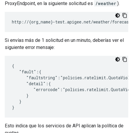
ProxyEndpoint, en la siguiente solicitud es
/weather
).
http://{org_name}-test.apigee.net/weather/forecast
Si envías más de 1 solicitud en un minuto, deberías ver el
siguiente error mensaje:
{  

   "fault":{  

      "faultstring":"policies.ratelimit.QuotaViolat
      "detail":{  

         "errorcode":"policies.ratelimit.QuotaViola
      }

   }

}
Esto indica que los servicios de API aplican la política de
cuotas.