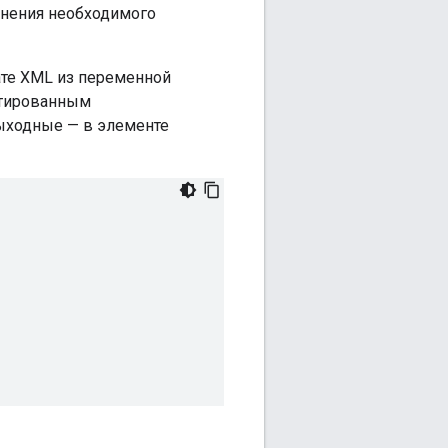
лнения необходимого
те XML из переменной
атированным
выходные — в элементе