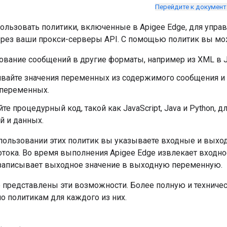
Перейдите к докумен
ользовать политики, включенные в Apigee Edge, для упра
рез ваши прокси-серверы API. С помощью политик вы мо
ование сообщений в другие форматы, например из XML в 
ивайте значения переменных из содержимого сообщения и 
 переменных.
те процедурный код, такой как JavaScript, Java и Python, 
й и данных.
пользовании этих политик вы указываете входные и выхо
тока. Во время выполнения Apigee Edge извлекает входно
записывает выходное значение в выходную переменную.
е представлены эти возможности. Более полную и технич
о политикам для каждого из них.