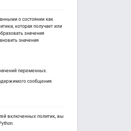
данными о состоянии как
тики, которая получает или
образовать значения
ановить значения
начений переменных.
одержимого сообщения.
тей включенных политик, вы
ython.