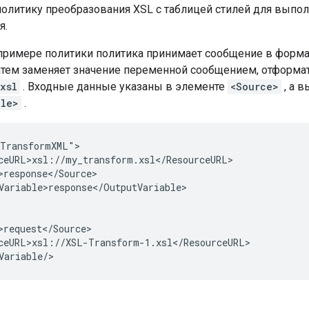
политику преобразования XSL с таблицей стилей для выпо
я.
римере политики политика принимает сообщение в форма
затем заменяет значение переменной сообщением, отформ
xsl
. Входные данные указаны в элементе
<Source>
, а 
ble>
.
TransformXML">

ceURL>xsl://my_transform.xsl</ResourceURL>

>response</Source>

Variable>response</OutputVariable>

>request</Source>

ceURL>xsl://XSL-Transform-1.xsl</ResourceURL>

Variable/>