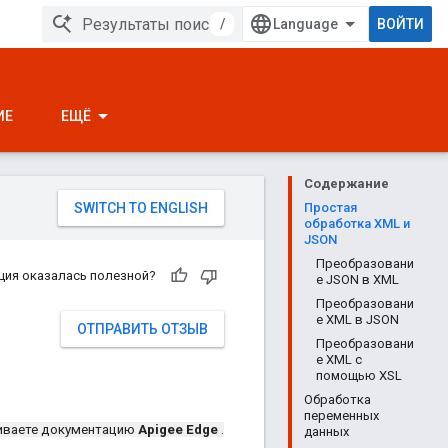
/
ВОЙТИ
ИЕ
ЕЩЁ
Содержание
Простая
обработка XML и
JSON
Преобразовани
ция оказалась полезной?
е JSON в XML
Преобразовани
е XML в JSON
ОТПРАВИТЬ ОТЗЫВ
Преобразовани
е XML с
помощью XSL
Обработка
переменных
иваете документацию
Apigee Edge
.
данных