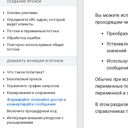
СОЗДАНИЕ ПРОКСИ
Основы рекламы
Вы можете исп
Определите URL-адрес
,
который
проходящим че
видят клиенты
Потоки и переменные потока
Преобраз
Обработка ошибок
Устанавл
Повторно используемые общие
потоки
значений
Используй
ДОБАВИТЬ ФУНКЦИИ В ПРОКСИ
сообщени
Что такое политика?
Обычно при ис
Безопасный прокси
переменные по
Ограничить трафик запросов
переменной и 
Кэширование и сохранение
Формируйте
,
получайте доступ и
В этом раздел
конвертируйте сообщения
справочниках п
Включить процедурный код
Интеграция внешних ресурсов с
расширениями