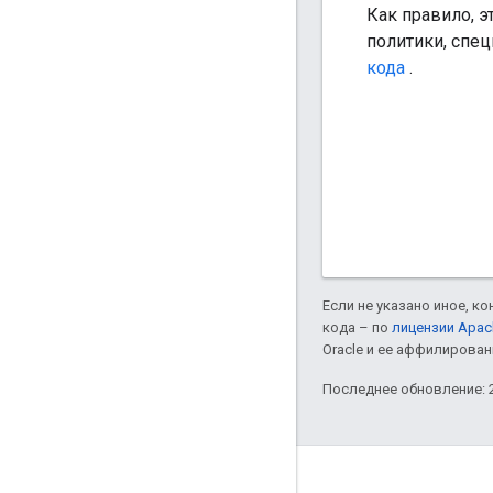
Как правило, э
политики, спец
кода
.
Если не указано иное, к
кода – по
лицензии Apac
Oracle и ее аффилирован
Последнее обновление: 2
О компании Apigee