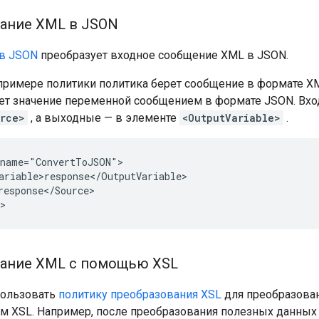
ание XML в JSON
в JSON
преобразует входное сообщение XML в JSON.
римере политики политика берет сообщение в формате X
яет значение переменной сообщением в формате JSON. Вх
rce>
, а выходные — в элементе
<OutputVariable>
.
name="ConvertToJSON">

ariable>response</OutputVariable>

response</Source>

>
ание XML с помощью XSL
пользовать
политику преобразования XSL
для преобразова
м XSL. Например, после преобразования полезных данны