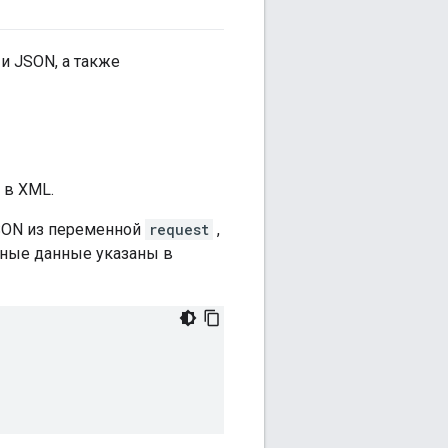
и JSON, а также
 в XML.
SON из переменной
request
,
дные данные указаны в