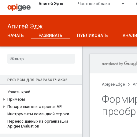
Апигей Эдж
Частное облако
Апигей Эдж
НАЧАТЬ
РАЗВИВАТЬ
ПУБЛИКОВАТЬ
АНАЛИ
РЕСУРСЫ ДЛЯ РАЗРАБОТЧИКОВ
Apigee Edge
А
Узнать край
Форми
Примеры
Поваренная книга прокси API
преобр
Инструменты командной строки
Перенос данных из организации
Apigee Evaluation