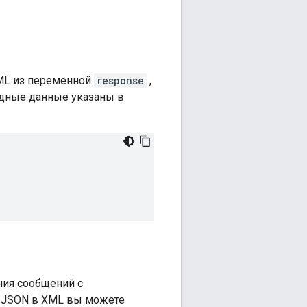
ML из переменной
response
,
одные данные указаны в
ния сообщений с
х JSON в XML вы можете