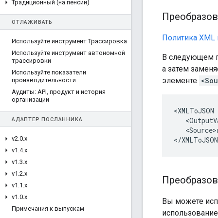
Традиционный (на пенсии)
Преобразов
ОТЛАЖИВАТЬ
Политика XML 
Используйте инструмент Трассировка
Используйте инструмент автономной
В следующем п
трассировки
а затем замен
Используйте показатели
элементе
<Sou
производительности
Аудиты: API
,
продукт и история
организации
<XMLToJSON 
   <OutputV
АДАПТЕР ПОСЛАННИКА
   <Source>
v2
.
0
.
x
</XMLToJSON
v1
.
4
.
x
v1
.
3
.
x
v1
.
2
.
x
Преобразов
v1
.
1
.
x
v1
.
0
.
x
Вы можете ис
Примечания к выпускам
использование