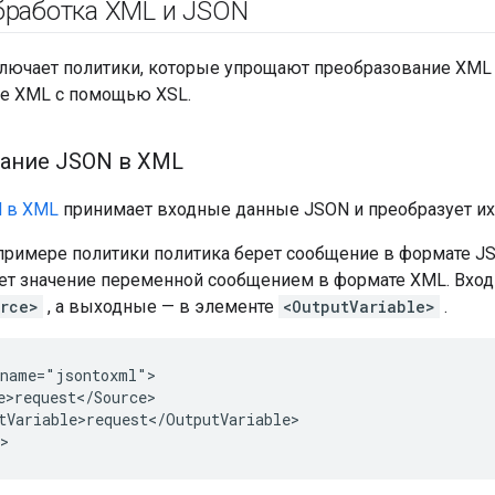
бработка XML и JSON
ключает политики, которые упрощают преобразование XML 
е XML с помощью XSL.
ание JSON в XML
 в XML
принимает входные данные JSON и преобразует их
римере политики политика берет сообщение в формате J
яет значение переменной сообщением в формате XML. Вхо
rce>
, а выходные — в элементе
<OutputVariable>
.
name="jsontoxml">

e>request</Source>

tVariable>request</OutputVariable>

>