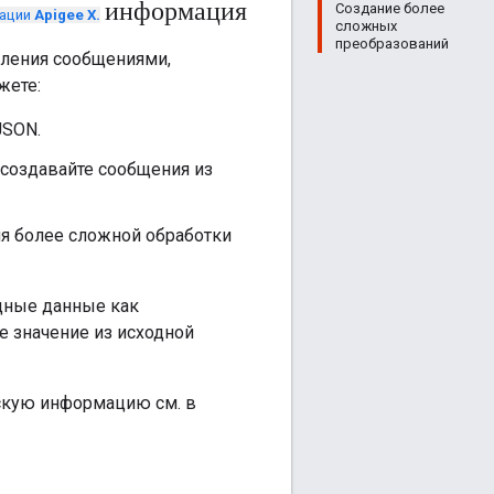
информация
Создание более
тации
Apigee X.
сложных
преобразований
вления сообщениями,
жете:
JSON.
создавайте сообщения из
для более сложной обработки
дные данные как
е значение из исходной
ескую информацию см. в