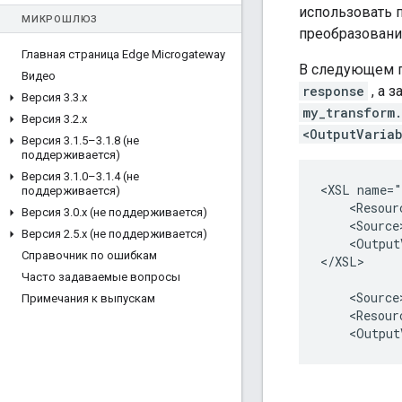
использовать 
МИКРОШЛЮЗ
преобразовани
Главная страница Edge Microgateway
В следующем п
Видео
response
, а 
Версия 3
.
3
.
х
my_transform.
Версия 3
.
2
.
х
<OutputVaria
Версия 3
.
1
.
5–3
.
1
.
8 (не
поддерживается)
Версия 3
.
1
.
0–3
.
1
.
4 (не
<XSL name="
поддерживается)
    <Resour
Версия 3
.
0
.
x (не поддерживается)
    <Source
Версия 2
.
5
.
x (не поддерживается)
    <Output
Справочник по ошибкам
</XSL>

Часто задаваемые вопросы
    <Source
Примечания к выпускам
    <Resour
    <Output