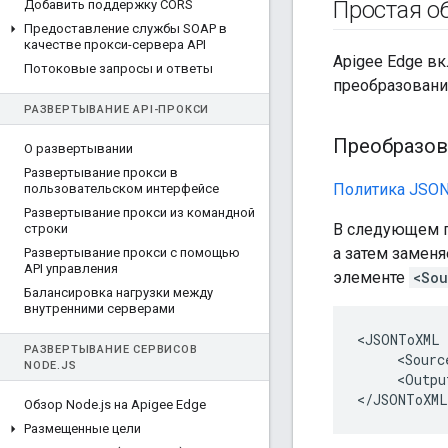
Простая о
Добавить поддержку CORS
Предоставление службы SOAP в
качестве прокси-сервера API
Apigee Edge в
Потоковые запросы и ответы
преобразовани
РАЗВЕРТЫВАНИЕ API-ПРОКСИ
Преобразов
О развертывании
Развертывание прокси в
Политика JSON
пользовательском интерфейсе
Развертывание прокси из командной
В следующем п
строки
а затем замен
Развертывание прокси с помощью
API управления
элементе
<Sou
Балансировка нагрузки между
внутренними серверами
<JSONToXML 
РАЗВЕРТЫВАНИЕ СЕРВИСОВ
     <Sourc
NODE
.
JS
     <Outpu
</JSONToXML
Обзор Node
.
js на Apigee Edge
Размещенные цели