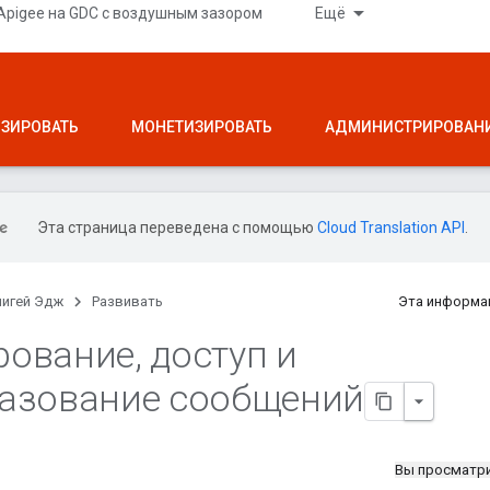
Apigee на GDC с воздушным зазором
Ещё
ЗИРОВАТЬ
МОНЕТИЗИРОВАТЬ
АДМИНИСТРИРОВАН
Эта страница переведена с помощью
Cloud Translation API
.
пигей Эдж
Развивать
Эта информа
рование
,
доступ и
азование сообщений
Вы просматр