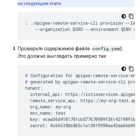
на следующем этапе.
./apigee-remote-service-cli provision --lega
    --organization $ORG --environment $ENV > 
Проверьте содержимое файла
config.yaml
.
Это должно выглядеть примерно так:
#
#
 generated by apigee-remote-service-cli provi
tenant:

  internal_api: https://istioservices.apigee.n
  remote_service_api: https://my-org-test.apig
  org_name: my-org

  env_name: test

  key: ecaa56d4101701cb877670909f3614219091b00
  secret: 0c66638bb865c1e13019990ea42da66b097