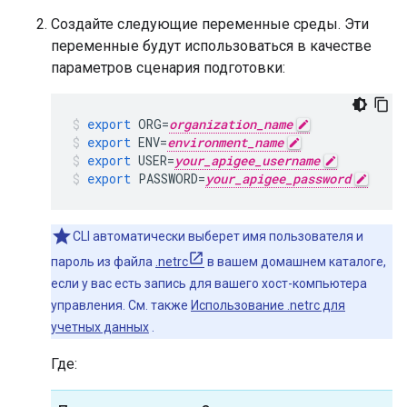
Создайте следующие переменные среды. Эти
переменные будут использоваться в качестве
параметров сценария подготовки:
export
ORG
=
organization_name
export
ENV
=
environment_name
export
USER
=
your_apigee_username
export
PASSWORD
=
your_apigee_password
CLI автоматически выберет имя пользователя и
пароль из файла
.netrc
в вашем домашнем каталоге,
если у вас есть запись для вашего хост-компьютера
управления. См. также
Использование .netrc для
учетных данных
.
Где: