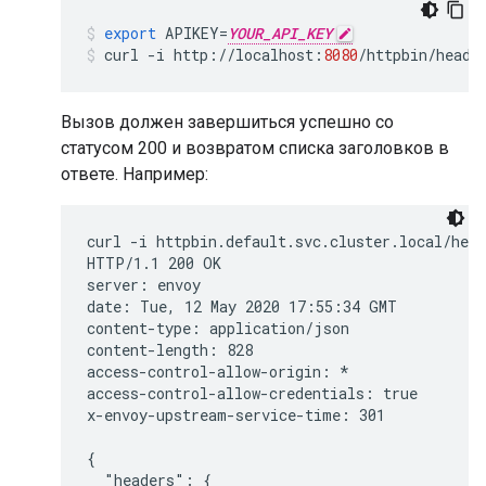
export
APIKEY
=
YOUR_API_KEY
curl
-
i
http
:
//
localhost
:
8080
/
httpbin
/
heade
Вызов должен завершиться успешно со
статусом 200 и возвратом списка заголовков в
ответе. Например:
curl -i httpbin.default.svc.cluster.local/hea
HTTP/1.1 200 OK

server: envoy

date: Tue, 12 May 2020 17:55:34 GMT

content-type: application/json

content-length: 828

access-control-allow-origin: *

access-control-allow-credentials: true

x-envoy-upstream-service-time: 301

{

  "headers": {
