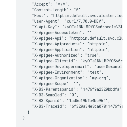
    "Accept": "*/*",

    "Content-Length": "0",

    "Host": "httpbin.default.svc.cluster.local
    "User-Agent": "curl/7.70.0-DEV",

    "X-Api-Key": "kyOTalNNLMPfOSy6rneclmVSL6p
    "X-Apigee-Accesstoken": "",

    "X-Apigee-Api": "httpbin.default.svc.clust
    "X-Apigee-Apiproducts": "httpbin",

    "X-Apigee-Application": "httpbin",

    "X-Apigee-Authorized": "true",

    "X-Apigee-Clientid": "kyOTalNNLMPfOSy6rVe
    "X-Apigee-Developeremail": "user@example.
    "X-Apigee-Environment": "test",

    "X-Apigee-Organization": "my-org",

    "X-Apigee-Scope": "",

    "X-B3-Parentspanid": "1476f9a2329bbdfa",

    "X-B3-Sampled": "0",

    "X-B3-Spanid": "1ad5c19bfb4bc96f",

    "X-B3-Traceid": "6f329a34e8ca07811476f9a23
  }

}