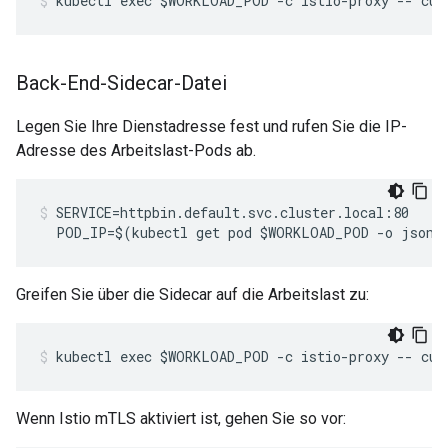
kubectl exec $WORKLOAD_POD -c istio-proxy -- cur
Back-End-Sidecar-Datei
Legen Sie Ihre Dienstadresse fest und rufen Sie die IP-
Adresse des Arbeitslast-Pods ab.
SERVICE=httpbin.default.svc.cluster.local:80

  POD_IP=$(kubectl get pod $WORKLOAD_POD -o jsonp
Greifen Sie über die Sidecar auf die Arbeitslast zu:
kubectl exec $WORKLOAD_POD -c istio-proxy -- cur
Wenn Istio mTLS aktiviert ist, gehen Sie so vor: