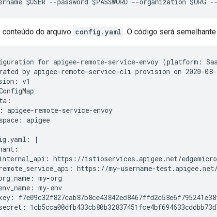
ername $USER --password $PASSWORD --organization $ORG -
o conteúdo do arquivo
config.yaml
. O código será semelhante 
rated by apigee-remote-service-cli provision on 2020-08-
sion: v1

ConfigMap

ta:

: apigee-remote-service-envoy

space: apigee

ig.yaml: |

nant:

internal_api: https://istioservices.apigee.net/edgemicro

remote_service_api: https://my-username-test.apigee.net/
org_name: my-org

env_name: my-env

key: f7e09c32f827cab87b8ce43842ed8467ffd2c58e6f795241e38f
secret: 1cb5cca00dfb433cb80b32837451fce4bf694633cddbb73d7