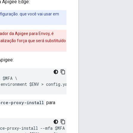
a Apigee Edge:
figuração. que você vai usar em
ador da Apigee para Envoy, é
nalização força que será substituído
Apigee:
 $MFA \

-environment $ENV > config.yaml
orce-proxy-install
para
ce-proxy-install --mfa $MFA \
