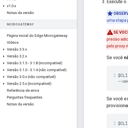
Execute o 
v1
.
0
.
x
Notas da versão
OBSER
uma etapa p
MICROGATEWAY
SE VOC
Página inicial do Edge Microgateway
preciso adi
Vídeos
pelo proxy 
Versão 3
.
3
.
x
Versão 3
.
2
.
x
Se você
n
Versão 3
.
1
.
5 - 3
.
1
.
8 (incompatível)
Versão 3
.
1
.
0 - 3
.
1
.
4 (não compatível)
$CLI
Versão 3
.
0
.
x (não compatível)
  --us
Versão 2
.
5
.
x (incompatível)
Referência de erros
Perguntas frequentes
Se você e
Notas da versão
provisiona
$CLI