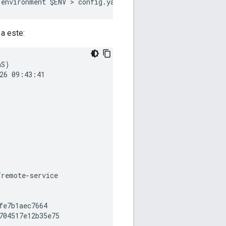
-environment $ENV > config.yaml
a este:
26 09:43:41

remote-service

e7b1aec7664

04517e12b35e75
