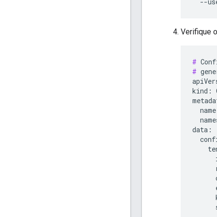
  --us
Verifique 
#
#
 gene
apiVer
kind: 
metada
  name
  name
data:

  conf
    te
      
      
      
      
      
      
   ...