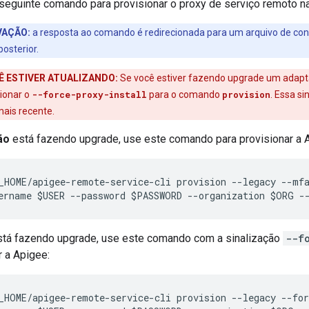
seguinte comando para provisionar o proxy de serviço remoto n
VAÇÃO:
a resposta ao comando é redirecionada para um arquivo de con
osterior.
Ê ESTIVER ATUALIZANDO:
Se você estiver fazendo upgrade um adapt
cionar o
--force-proxy-install
para o comando
provision
. Essa si
mais recente.
ão
está fazendo upgrade, use este comando para provisionar a 
_HOME/apigee-remote-service-cli provision --legacy --mfa
ername $USER --password $PASSWORD --organization $ORG -
stá fazendo upgrade, use este comando com a sinalização
--f
r a Apigee:
_HOME/apigee-remote-service-cli provision --legacy --for