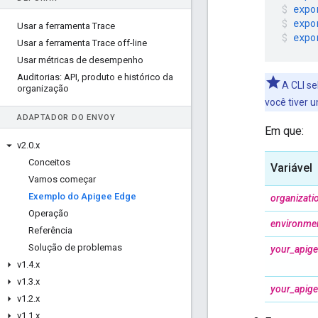
expo
expo
Usar a ferramenta Trace
expo
Usar a ferramenta Trace off-line
Usar métricas de desempenho
Auditorias: API
,
produto e histórico da
A CLI s
organização
você tiver 
ADAPTADOR DO ENVOY
Em que:
v2
.
0
.
x
Conceitos
Variável
Vamos começar
Exemplo do Apigee Edge
organizat
Operação
environme
Referência
Solução de problemas
your_apig
v1
.
4
.
x
v1
.
3
.
x
your_apig
v1
.
2
.
x
v1
.
1
.
x