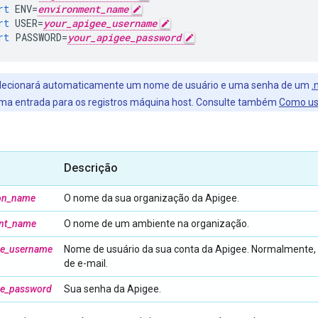
rt
ENV
=
environment_name
rt
USER
=
your_apigee_username
rt
PASSWORD
=
your_apigee_password
elecionará automaticamente um nome de usuário e uma senha de um
.
uma entrada para os registros máquina host. Consulte também
Como usa
Descrição
ion_name
O nome da sua organização da Apigee.
nt_name
O nome de um ambiente na organização.
ee_username
Nome de usuário da sua conta da Apigee. Normalmente,
de e-mail.
ee_password
Sua senha da Apigee.