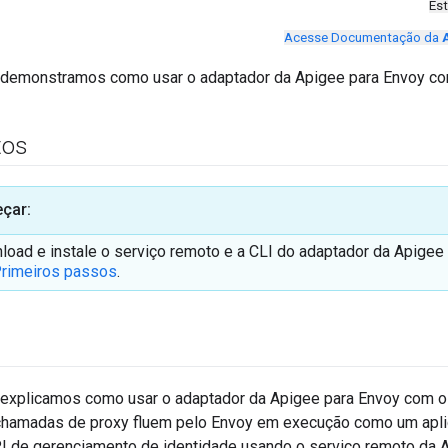
Es
Acesse Documentação da
 demonstramos como usar o adaptador da Apigee para Envoy co
tos
çar:
oad e instale o serviço remoto e a CLI do adaptador da Apigee
rimeiros passos
.
l
explicamos como usar o adaptador da Apigee para Envoy com 
 chamadas de proxy fluem pelo Envoy em execução como um apli
I de gerenciamento de identidade usando o serviço remoto da A