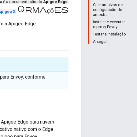
ta é a documentação do
Apigee Edge
.
Criar arquivos de
informações
configuração de
Apigee X
.
amostra
Instalar e executar
m a Apigee Edge.
o proxy Envoy
Testar a instalação
A seguir
 para Envoy, conforme
o Apigee Edge para nuvem
cativo nativo com o Edge
pigee para Envoy.