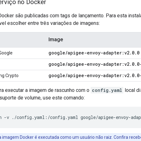
erviço no Docker
ocker são publicadas com tags de lançamento. Para esta instal
vel escolher entre três variações de imagens:
Image
google
/
apigee-envoy-adapter:v2
.
0
.
0
 Google
google
/
apigee-envoy-adapter:v2
.
0
.
0
google
/
apigee-envoy-adapter:v2
.
0
.
0
ng Crypto
ra executar a imagem de rascunho com o
config.yaml
local d
suporte de volume, use este comando:
a imagem Docker é executada como um usuário não raiz. Confira recebe