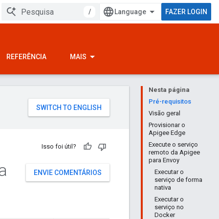
/
FAZER LOGIN
REFERÊNCIA
MAIS
Nesta página
Pré-requisitos
Visão geral
Provisionar o
Apigee Edge
Execute o serviço
Isso foi útil?
remoto da Apigee
para Envoy
a
Executar o
ENVIE COMENTÁRIOS
serviço de forma
nativa
Executar o
serviço no
Docker