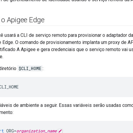
r o Apigee Edge
ê usará a CLI de serviço remoto para provisionar o adaptador d
e Edge. O comando de provisionamento implanta um proxy de A
tificado A Apigee e gera credenciais que o serviço remoto vai u
e.
iretório
$CLI_HOME
:
CLI_HOME
riáveis de ambiente a seguir. Essas variáveis serão usadas como
mento:
rt
ORG
=
organization_name