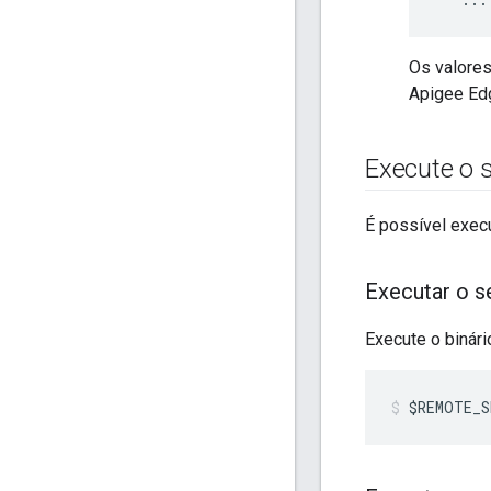
Os valores
Apigee Ed
Execute o 
É possível execu
Executar o s
Execute o binár
$REMOTE_S