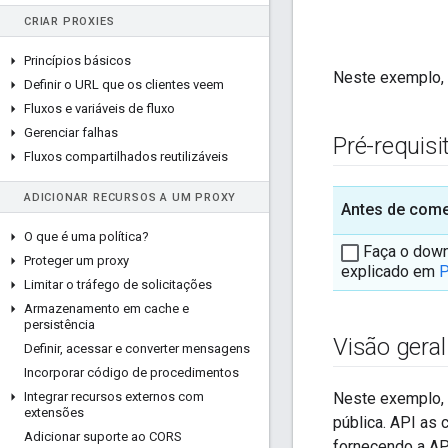
CRIAR PROXIES
Princípios básicos
Neste exemplo,
Definir o URL que os clientes veem
Fluxos e variáveis de fluxo
Gerenciar falhas
Pré-requisi
Fluxos compartilhados reutilizáveis
ADICIONAR RECURSOS A UM PROXY
Antes de come
O que é uma política?
Faça o downl
Proteger um proxy
explicado em
P
Limitar o tráfego de solicitações
Armazenamento em cache e
persistência
Visão gera
Definir
,
acessar e converter mensagens
Incorporar código de procedimentos
Integrar recursos externos com
Neste exemplo, 
extensões
pública. API as
Adicionar suporte ao CORS
fornecendo a AP