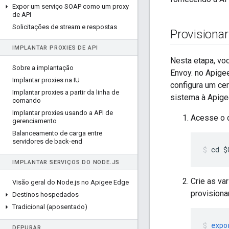
Expor um serviço SOAP como um proxy
de API
Solicitações de stream e respostas
Provisiona
IMPLANTAR PROXIES DE API
Nesta etapa, voc
Sobre a implantação
Envoy. no Apige
Implantar proxies na IU
configura um cer
Implantar proxies a partir da linha de
sistema à Apige
comando
Implantar proxies usando a API de
Acesse o d
gerenciamento
Balanceamento de carga entre
servidores de back-end
cd $
IMPLANTAR SERVIÇOS DO NODE
.
JS
Crie as va
Visão geral do Node
.
js no Apigee Edge
provisiona
Destinos hospedados
Tradicional (aposentado)
expo
DEPURAR