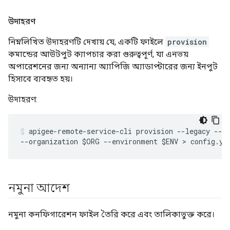
উদাহরণ
নিম্নলিখিত উদাহরণটি দেখায় যে, একটি ফাইলে
provision
কমান্ডের আউটপুট ক্যাপচার করা গুরুত্বপূর্ণ, যা এনভয়
অপারেশনের জন্য অন্যান্য অ্যাপিজি অ্যাডাপ্টারের জন্য ইনপুট
হিসাবে ব্যবহৃত হয়।
উদাহরণ:
apigee-remote-service-cli provision --legacy --mf
--organization $ORG --environment $ENV > config.ya
নমুনা আদেশ
নমুনা কনফিগারেশন ফাইল তৈরি করে এবং তালিকাভুক্ত করে।