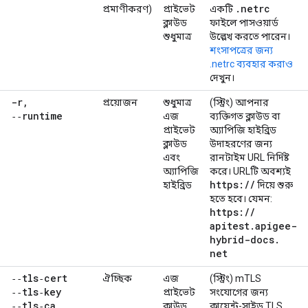
.
netrc
প্রমাণীকরণ)
প্রাইভেট
একটি
ক্লাউড
ফাইলে পাসওয়ার্ড
শুধুমাত্র
উল্লেখ করতে পারেন।
শংসাপত্রের জন্য
.netrc ব্যবহার করাও
দেখুন।
-r
,
প্রয়োজন
শুধুমাত্র
(স্ট্রিং) আপনার
‑‑runtime
এজ
ব্যক্তিগত ক্লাউড বা
প্রাইভেট
অ্যাপিজি হাইব্রিড
ক্লাউড
উদাহরণের জন্য
এবং
রানটাইম URL নির্দিষ্ট
অ্যাপিজি
করে। URLটি অবশ্যই
https:
/
/
হাইব্রিড
দিয়ে শুরু
হতে হবে। যেমন:
https:
/
/
apitest
.
apigee-
hybrid-docs
.
net
‑‑tls‑cert
ঐচ্ছিক
এজ
(স্ট্রিং) mTLS
‑‑tls‑key
প্রাইভেট
সংযোগের জন্য
‑‑tls‑ca
ক্লাউড
ক্লায়েন্ট-সাইড TLS