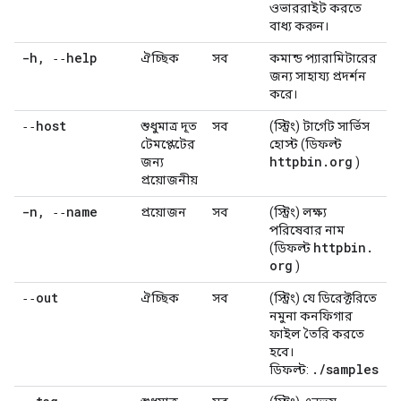
ওভাররাইট করতে
বাধ্য করুন।
-h
,
‑‑help
ঐচ্ছিক
সব
কমান্ড প্যারামিটারের
জন্য সাহায্য প্রদর্শন
করে।
‑‑host
শুধুমাত্র দূত
সব
(স্ট্রিং) টার্গেট সার্ভিস
টেমপ্লেটের
হোস্ট (ডিফল্ট
httpbin
.
org
জন্য
)
প্রয়োজনীয়
-n
,
‑‑name
প্রয়োজন
সব
(স্ট্রিং) লক্ষ্য
পরিষেবার নাম
httpbin
.
(ডিফল্ট
org
)
‑‑out
ঐচ্ছিক
সব
(স্ট্রিং) যে ডিরেক্টরিতে
নমুনা কনফিগার
ফাইল তৈরি করতে
হবে।
.
/
samples
ডিফল্ট: