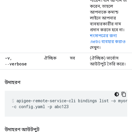
পারেন। যদি আপনি তা
করেন, তাহলে
আপনাকে কমান্ড
লাইনে আপনার
ব্যবহারকারীর নাম
প্রদান করতে হবে না।
শংসাপত্রের জন্য
.netrc ব্যবহার করাও
দেখুন।
-v
,
ঐচ্ছিক
সব
(ঐচ্ছিক) ভার্বোস
‑‑verbose
আউটপুট তৈরি করে।
উদাহরণ
apigee-remote-service-cli bindings list -o myorg 
-c config.yaml -p abc123
উদাহরণ আউটপুট