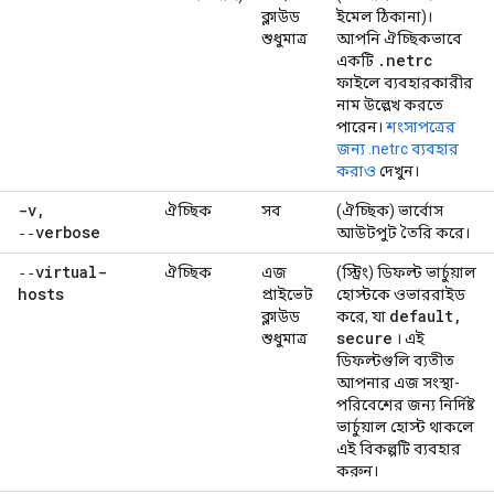
ক্লাউড
ইমেল ঠিকানা)।
শুধুমাত্র
আপনি ঐচ্ছিকভাবে
.
netrc
একটি
ফাইলে ব্যবহারকারীর
নাম উল্লেখ করতে
পারেন।
শংসাপত্রের
জন্য .netrc ব্যবহার
করাও
দেখুন।
-v
,
ঐচ্ছিক
সব
(ঐচ্ছিক) ভার্বোস
‑‑verbose
আউটপুট তৈরি করে।
‑‑virtual-
ঐচ্ছিক
এজ
(স্ট্রিং) ডিফল্ট ভার্চুয়াল
hosts
প্রাইভেট
হোস্টকে ওভাররাইড
default
,
ক্লাউড
করে, যা
secure
শুধুমাত্র
। এই
ডিফল্টগুলি ব্যতীত
আপনার এজ সংস্থা-
পরিবেশের জন্য নির্দিষ্ট
ভার্চুয়াল হোস্ট থাকলে
এই বিকল্পটি ব্যবহার
করুন।