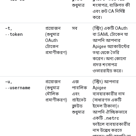
শুধুমাত্র
শংসাপত্র, ব্যক্তিগত কী
এবং রুট CA নির্দিষ্ট
করে।
-t
,
প্রয়োজন
সব
(স্ট্রিং) একটি OAuth
‑‑token
(শুধুমাত্র
বা SAML টোকেন যা
OAuth
আপনি আপনার
টোকেন
Apigee অ্যাকাউন্টের
প্রমাণীকরণ)
তথ্য থেকে তৈরি
করেন। অন্য কোনো
প্রদত্ত শংসাপত্র
ওভাররাইড করে।
-u
,
প্রয়োজন
এজ
(স্ট্রিং) আপনার
‑‑username
(শুধুমাত্র
পাবলিক
Apigee
মৌলিক
এবং
ব্যবহারকারীর নাম
প্রমাণীকরণ)
প্রাইভেট
(সাধারণত একটি
ক্লাউড
ইমেল ঠিকানা)।
শুধুমাত্র
আপনি ঐচ্ছিকভাবে
.
netrc
একটি
ফাইলে ব্যবহারকারীর
নাম উল্লেখ করতে