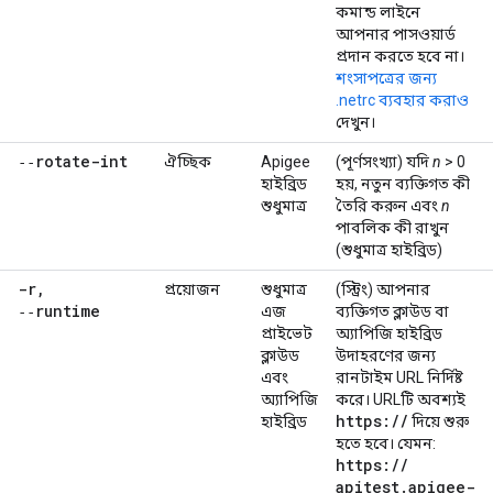
কমান্ড লাইনে
আপনার পাসওয়ার্ড
প্রদান করতে হবে না।
শংসাপত্রের জন্য
.netrc ব্যবহার করাও
দেখুন।
‑‑rotate-int
ঐচ্ছিক
Apigee
(পূর্ণসংখ্যা) যদি
n
> 0
হাইব্রিড
হয়, নতুন ব্যক্তিগত কী
শুধুমাত্র
তৈরি করুন এবং
n
পাবলিক কী রাখুন
(শুধুমাত্র হাইব্রিড)
-r
,
প্রয়োজন
শুধুমাত্র
(স্ট্রিং) আপনার
‑‑runtime
এজ
ব্যক্তিগত ক্লাউড বা
প্রাইভেট
অ্যাপিজি হাইব্রিড
ক্লাউড
উদাহরণের জন্য
এবং
রানটাইম URL নির্দিষ্ট
অ্যাপিজি
করে। URLটি অবশ্যই
https:
/
/
হাইব্রিড
দিয়ে শুরু
হতে হবে। যেমন:
https:
/
/
apitest
.
apigee-