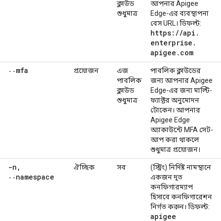
ক্লাউড
আপনার Apigee
শুধুমাত্র
Edge-এর ব্যবস্থাপনা
বেস URL। ডিফল্ট:
https:
/
/
api
.
enterprise
.
apigee
.
com
‑‑mfa
প্রয়োজন
এজ
পাবলিক ক্লাউডের
পাবলিক
জন্য আপনার Apigee
ক্লাউড
Edge-এর জন্য মাল্টি-
শুধুমাত্র
ফ্যাক্টর অনুমোদন
টোকেন। আপনার
Apigee Edge
অ্যাকাউন্টে MFA সেট-
আপ করা থাকলে
শুধুমাত্র প্রয়োজন।
-n
,
ঐচ্ছিক
সব
(স্ট্রিং) নির্দিষ্ট নামস্থানে
‑‑namespace
একজন দূত
কনফিগারম্যাপ
হিসাবে কনফিগারেশন
নির্গত করুন। ডিফল্ট:
apigee