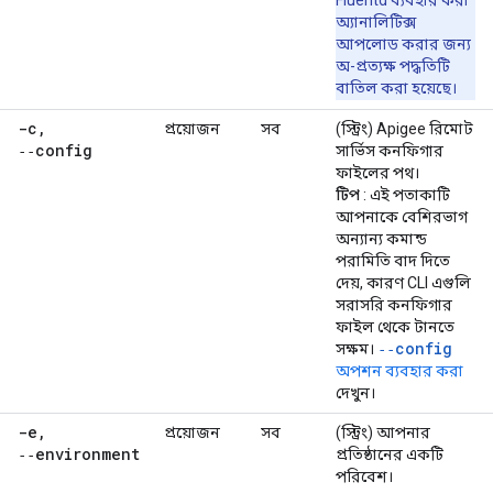
Fluentd ব্যবহার করা
অ্যানালিটিক্স
আপলোড করার জন্য
অ-প্রত্যক্ষ পদ্ধতিটি
বাতিল করা হয়েছে।
-c
,
প্রয়োজন
সব
(স্ট্রিং) Apigee রিমোট
‑‑config
সার্ভিস কনফিগার
ফাইলের পথ।
টিপ
: এই পতাকাটি
আপনাকে বেশিরভাগ
অন্যান্য কমান্ড
পরামিতি বাদ দিতে
দেয়, কারণ CLI এগুলি
সরাসরি কনফিগার
ফাইল থেকে টানতে
‑‑config
সক্ষম।
অপশন ব্যবহার করা
দেখুন।
-e
,
প্রয়োজন
সব
(স্ট্রিং) আপনার
‑‑environment
প্রতিষ্ঠানের একটি
পরিবেশ।