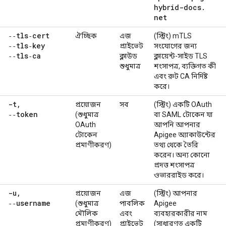
hybrid-docs
.
net
‑‑tls‑cert
ঐচ্ছিক
এজ
(স্ট্রিং) mTLS
‑‑tls‑key
প্রাইভেট
সংযোগের জন্য
‑‑tls‑ca
ক্লাউড
ক্লায়েন্ট-সাইড TLS
শুধুমাত্র
শংসাপত্র, ব্যক্তিগত কী
এবং রুট CA নির্দিষ্ট
করে।
-t
,
প্রয়োজন
সব
(স্ট্রিং) একটি OAuth
‑‑token
(শুধুমাত্র
বা SAML টোকেন যা
OAuth
আপনি আপনার
টোকেন
Apigee অ্যাকাউন্টের
প্রমাণীকরণ)
তথ্য থেকে তৈরি
করেন। অন্য কোনো
প্রদত্ত শংসাপত্র
ওভাররাইড করে।
-u
,
প্রয়োজন
এজ
(স্ট্রিং) আপনার
‑‑username
(শুধুমাত্র
পাবলিক
Apigee
মৌলিক
এবং
ব্যবহারকারীর নাম
প্রমাণীকরণ)
প্রাইভেট
(সাধারণত একটি