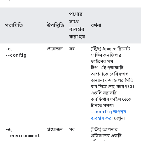
পণ্যের
সাথে
পরামিতি
উপস্থিতি
বর্ণনা
ব্যবহার
করা হয়
-c
,
প্রয়োজন
সব
(স্ট্রিং) Apigee রিমোট
‑‑config
সার্ভিস কনফিগার
ফাইলের পথ।
টিপ
: এই পতাকাটি
আপনাকে বেশিরভাগ
অন্যান্য কমান্ড পরামিতি
বাদ দিতে দেয়, কারণ CLI
এগুলি সরাসরি
কনফিগার ফাইল থেকে
টানতে সক্ষম।
‑‑config
অপশন
ব্যবহার করা
দেখুন।
-e
,
প্রয়োজন
সব
(স্ট্রিং) আপনার
‑‑environment
প্রতিষ্ঠানের একটি