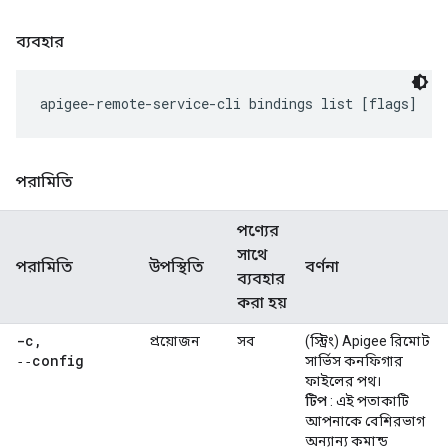
ব্যবহার
apigee-remote-service-cli bindings list [flags]
পরামিতি
পণ্যের
সাথে
পরামিতি
উপস্থিতি
বর্ণনা
ব্যবহার
করা হয়
-c
,
প্রয়োজন
সব
(স্ট্রিং) Apigee রিমোট
‑‑config
সার্ভিস কনফিগার
ফাইলের পথ।
টিপ
: এই পতাকাটি
আপনাকে বেশিরভাগ
অন্যান্য কমান্ড