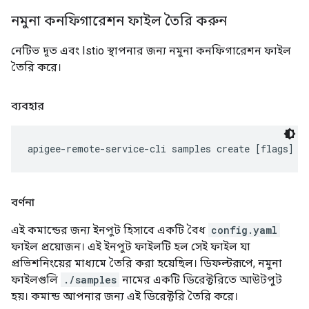
নমুনা কনফিগারেশন ফাইল তৈরি করুন
নেটিভ দূত এবং Istio স্থাপনার জন্য নমুনা কনফিগারেশন ফাইল
তৈরি করে।
ব্যবহার
apigee-remote-service-cli samples create [flags]
বর্ণনা
এই কমান্ডের জন্য ইনপুট হিসাবে একটি বৈধ
config.yaml
ফাইল প্রয়োজন। এই ইনপুট ফাইলটি হল সেই ফাইল যা
প্রভিশনিংয়ের মাধ্যমে তৈরি করা হয়েছিল। ডিফল্টরূপে, নমুনা
ফাইলগুলি
./samples
নামের একটি ডিরেক্টরিতে আউটপুট
হয়। কমান্ড আপনার জন্য এই ডিরেক্টরি তৈরি করে।