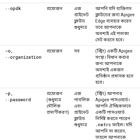
‑‑opdk
প্রয়োজন
এজ
আপনি যদি ব্যক্তিগত
প্রাইভেট
ক্লাউডের জন্য Apigee
ক্লাউড
Edge ব্যবহার করেন
শুধুমাত্র
তবে আপনাকে
অবশ্যই এই পতাকা
সেট করতে হবে।
-o
,
প্রয়োজন
সব
(স্ট্রিং) একটি Apigee
‑‑organization
সংস্থা। বিধান করার
জন্য আপনাকে
অবশ্যই একজন
প্রতিষ্ঠান প্রশাসক হতে
হবে।
-p
,
প্রয়োজন
এজ
(স্ট্রিং) আপনার
‑‑password
(শুধুমাত্র
পাবলিক
Apigee পাসওয়ার্ড।
মৌলিক
এবং
আপনি ঐচ্ছিকভাবে
প্রমাণীকরণ)
প্রাইভেট
একটি পাসওয়ার্ড
ক্লাউড
নির্দিষ্ট করতে পারেন
.
netrc
শুধুমাত্র
ফাইল। যদি
আপনি তা করেন,
তাহলে আপনাকে