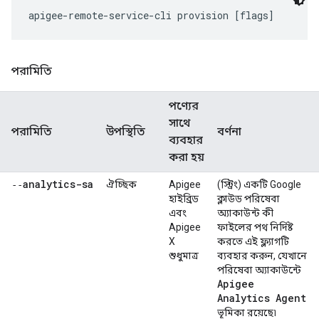
apigee-remote-service-cli provision [flags]
পরামিতি
পণ্যের
সাথে
পরামিতি
উপস্থিতি
বর্ণনা
ব্যবহার
করা হয়
‑‑analytics-sa
ঐচ্ছিক
Apigee
(স্ট্রিং) একটি Google
হাইব্রিড
ক্লাউড পরিষেবা
এবং
অ্যাকাউন্ট কী
Apigee
ফাইলের পথ নির্দিষ্ট
X
করতে এই ফ্ল্যাগটি
শুধুমাত্র
ব্যবহার করুন, যেখানে
পরিষেবা অ্যাকাউন্টে
Apigee
Analytics Agent
ভূমিকা রয়েছে৷