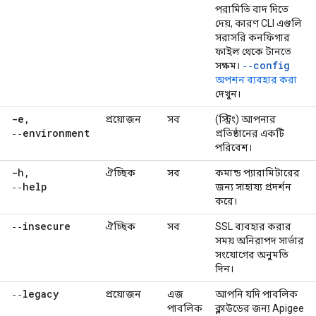
পরামিতি বাদ দিতে
দেয়, কারণ CLI এগুলি
সরাসরি কনফিগার
ফাইল থেকে টানতে
‑‑config
সক্ষম।
অপশন ব্যবহার করা
দেখুন।
-e
,
প্রয়োজন
সব
(স্ট্রিং) আপনার
‑‑environment
প্রতিষ্ঠানের একটি
পরিবেশ।
-h
,
ঐচ্ছিক
সব
কমান্ড প্যারামিটারের
‑‑help
জন্য সাহায্য প্রদর্শন
করে।
‑‑insecure
ঐচ্ছিক
সব
SSL ব্যবহার করার
সময় অনিরাপদ সার্ভার
সংযোগের অনুমতি
দিন।
‑‑legacy
প্রয়োজন
এজ
আপনি যদি পাবলিক
পাবলিক
ক্লাউডের জন্য Apigee