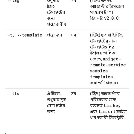
‑‑tag
শুধুমাত্র
সব
(স্ট্রিং) এনভয়
Istio
অ্যাডাপ্টার ইমেজের
টেমপ্লেটের
সংস্করণ ট্যাগ।
v2
.
0
.
0
জন্য
ডিফল্ট:
প্রয়োজনীয়
-t
,
‑‑template
প্রয়োজন
সব
(স্ট্রিং) দূত বা ইস্টিও
টেমপ্লেটের নাম।
টেমপ্লেটগুলির
উপলব্ধ তালিকা
apigee-
দেখতে,
remote-service
samples
templates
কমান্ডটি চালান।
‑‑tls
ঐচ্ছিক,
সব
(স্ট্রিং) অ্যাডাপ্টার
শুধুমাত্র দূত
পরিষেবার জন্য
tls
.
key
টেমপ্লেটের
ব্যবহৃত
tls
.
crt
জন্য
এবং
ফাইল
ধারণকারী ডিরেক্টরি।