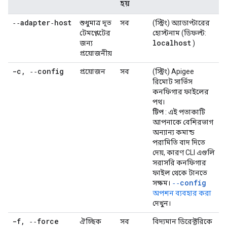
হয়
‑‑adapter‑host
শুধুমাত্র দূত
সব
(স্ট্রিং) অ্যাডাপ্টারের
টেমপ্লেটের
হোস্টনাম (ডিফল্ট:
localhost
জন্য
)
প্রয়োজনীয়
-c
,
‑‑config
প্রয়োজন
সব
(স্ট্রিং) Apigee
রিমোট সার্ভিস
কনফিগার ফাইলের
পথ।
টিপ
: এই পতাকাটি
আপনাকে বেশিরভাগ
অন্যান্য কমান্ড
পরামিতি বাদ দিতে
দেয়, কারণ CLI এগুলি
সরাসরি কনফিগার
ফাইল থেকে টানতে
‑‑config
সক্ষম।
অপশন ব্যবহার করা
দেখুন।
-f
,
‑‑force
ঐচ্ছিক
সব
বিদ্যমান ডিরেক্টরিকে