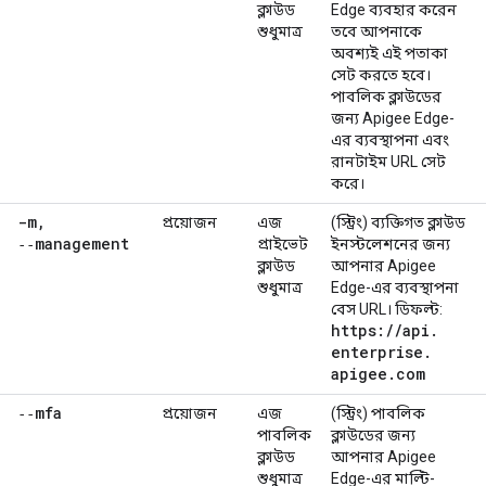
ক্লাউড
Edge ব্যবহার করেন
শুধুমাত্র
তবে আপনাকে
অবশ্যই এই পতাকা
সেট করতে হবে।
পাবলিক ক্লাউডের
জন্য Apigee Edge-
এর ব্যবস্থাপনা এবং
রানটাইম URL সেট
করে।
-m
,
প্রয়োজন
এজ
(স্ট্রিং) ব্যক্তিগত ক্লাউড
‑‑management
প্রাইভেট
ইনস্টলেশনের জন্য
ক্লাউড
আপনার Apigee
শুধুমাত্র
Edge-এর ব্যবস্থাপনা
বেস URL। ডিফল্ট:
https:
/
/
api
.
enterprise
.
apigee
.
com
‑‑mfa
প্রয়োজন
এজ
(স্ট্রিং) পাবলিক
পাবলিক
ক্লাউডের জন্য
ক্লাউড
আপনার Apigee
শুধুমাত্র
Edge-এর মাল্টি-