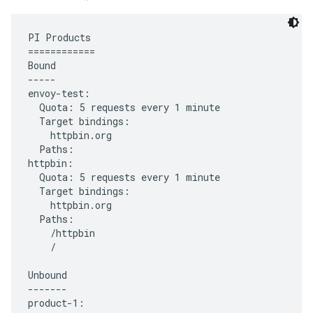
PI Products

============

Bound

-----

envoy-test:

  Quota: 5 requests every 1 minute

  Target bindings:

    httpbin.org

  Paths:

httpbin:

  Quota: 5 requests every 1 minute

  Target bindings:

    httpbin.org

  Paths:

    /httpbin

    /

Unbound

-------

product-1:
