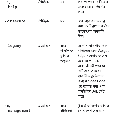
-h
,
ঐচ্ছিক
সব
কমান্ড প্যারামিটারের
‑‑help
জন্য সাহায্য প্রদর্শন
করে।
‑‑insecure
ঐচ্ছিক
সব
SSL ব্যবহার করার
সময় অনিরাপদ সার্ভার
সংযোগের অনুমতি
দিন।
‑‑legacy
প্রয়োজন
এজ
আপনি যদি পাবলিক
পাবলিক
ক্লাউডের জন্য Apigee
ক্লাউড
Edge ব্যবহার করেন
শুধুমাত্র
তবে আপনাকে
অবশ্যই এই পতাকা
সেট করতে হবে।
পাবলিক ক্লাউডের
জন্য Apigee Edge-
এর ব্যবস্থাপনা এবং
রানটাইম URL সেট
করে।
-m
,
প্রয়োজন
এজ
(স্ট্রিং) ব্যক্তিগত ক্লাউড
‑‑management
প্রাইভেট
ইনস্টলেশনের জন্য