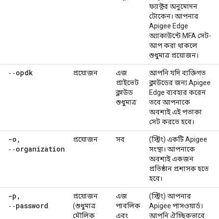
ফ্যাক্টর অনুমোদন
টোকেন। আপনার
Apigee Edge
অ্যাকাউন্টে MFA সেট-
আপ করা থাকলে
শুধুমাত্র প্রয়োজন।
‑‑opdk
প্রয়োজন
এজ
আপনি যদি ব্যক্তিগত
প্রাইভেট
ক্লাউডের জন্য Apigee
ক্লাউড
Edge ব্যবহার করেন
শুধুমাত্র
তবে আপনাকে
অবশ্যই এই পতাকা
সেট করতে হবে।
-o
,
প্রয়োজন
সব
(স্ট্রিং) একটি Apigee
‑‑organization
সংস্থা। আপনাকে
অবশ্যই একজন
প্রতিষ্ঠান প্রশাসক হতে
হবে।
-p
,
প্রয়োজন
এজ
(স্ট্রিং) আপনার
‑‑password
(শুধুমাত্র
পাবলিক
Apigee পাসওয়ার্ড।
মৌলিক
এবং
আপনি ঐচ্ছিকভাবে