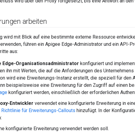
efluss wird über den Proxy fortgesetzt, bis eine Antwort an den
rungen arbeiten
 wird mit Blick auf eine bestimmte externe Ressource entwickel
verwenden, führen ein Apigee Edge-Administrator und ein API-Pr
itte aus:
 Edge-Organisationsadministrator
konfiguriert und implement
ren ihn mit Werten, die auf die Anforderungen des Unternehmens 
ion wird eine Erweiterungs-Instanz erstellt, die speziell für de
ann beispielsweise eine Erweiterung für den Zugriff auf einen b
rage
konfiguriert werden, einschließlich der erforderlichen Authe
oxy-Entwickler
verwendet eine konfigurierte Erweiterung in ei
e
Richtlinie für Erweiterungs-Callouts
hinzufügt. In der Konfigurat
:
he konfigurierte Erweiterung verwendet werden soll.