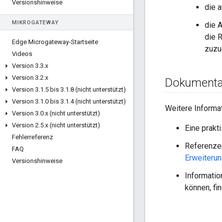
Versionshinweise
die 
MIKROGATEWAY
die 
die 
Edge Microgateway-Startseite
zuzu
Videos
Version 3
.
3
.
x
Version 3
.
2
.
x
Dokumentat
Version 3
.
1
.
5 bis 3
.
1
.
8 (nicht unterstützt)
Version 3
.
1
.
0 bis 3
.
1
.
4 (nicht unterstützt)
Weitere Informa
Version 3
.
0
.
x (nicht unterstützt)
Version 2
.
5
.
x (nicht unterstützt)
Eine prakt
Fehlerreferenz
Referenzen
FAQ
Erweiteru
Versionshinweise
Informatio
können, fi