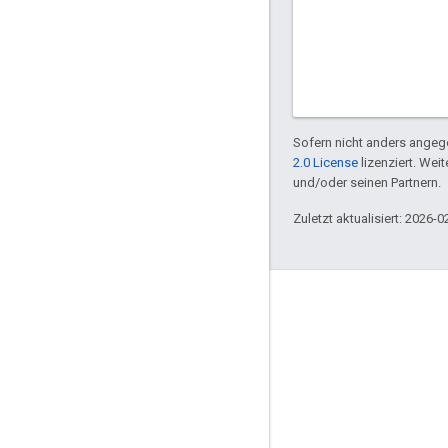
Sofern nicht anders angege
2.0 License
lizenziert. Wei
und/oder seinen Partnern.
Zuletzt aktualisiert: 2026-0
Über Apigee
We're part of Google
Events
Partner
E-Books und Webcasts