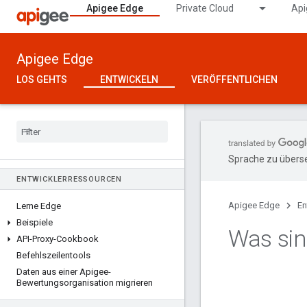
Apigee Edge
Private Cloud
Api
Apigee Edge
LOS GEHTS
ENTWICKELN
VERÖFFENTLICHEN
Sprache zu überse
ENTWICKLERRESSOURCEN
Apigee Edge
En
Lerne Edge
Beispiele
Was sin
API-Proxy-Cookbook
Befehlszeilentools
Daten aus einer Apigee-
Bewertungsorganisation migrieren