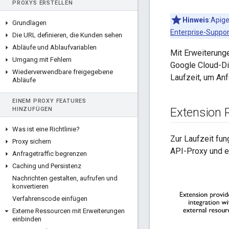
PROXYS ERSTELLEN
Hinweis
:Apig
Grundlagen
Enterprise-Suppor
Die URL definieren
,
die Kunden sehen
Abläufe und Ablaufvariablen
Mit Erweiterung
Umgang mit Fehlern
Google Cloud-Di
Wiederverwendbare freigegebene
Laufzeit, um An
Abläufe
EINEM PROXY FEATURES
Extension
HINZUFÜGEN
Was ist eine Richtlinie?
Zur Laufzeit fun
Proxy sichern
API-Proxy und e
Anfragetraffic begrenzen
Caching und Persistenz
Nachrichten gestalten
,
aufrufen und
konvertieren
Verfahrenscode einfügen
Externe Ressourcen mit Erweiterungen
einbinden