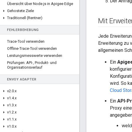
Der Anfrag
Übersicht über Node
.
js in Apigee Edge
Gehostete Ziele
Traditionell (Rentner)
Mit Erweite
FEHLERBEHEBUNG
Jede Erweiterung
Trace-Tool verwenden
Erweiterung zu 
Offline-Trace-Tool verwenden
allgemeinen Schr
Leistungsmesswerte verwenden
Ein
Apigee
Prüfungen: API-
,
Produkt- und
Organisationsverlauf
konfigurie
Konfigurat
ENVOY ADAPTER
wird. So k
Cloud Sto
v2
.
0
.
x
v1
.
4
.
x
Ein
API-Pr
v1
.
3
.
x
Proxy ein
v1
.
2
.
x
angegeben
v1
.
1
.
x
welc
v1
.
0
.
x