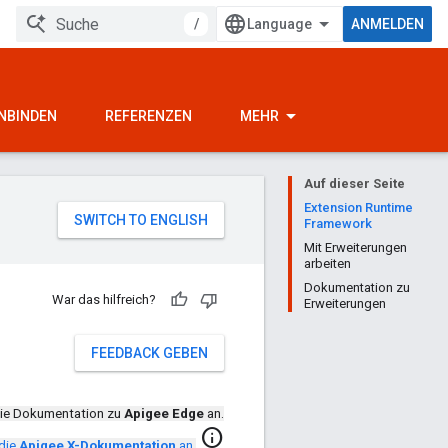
/
ANMELDEN
INBINDEN
REFERENZEN
MEHR
Auf dieser Seite
Extension Runtime
Framework
Mit Erweiterungen
arbeiten
Dokumentation zu
War das hilfreich?
Erweiterungen
FEEDBACK GEBEN
die Dokumentation zu
Apigee Edge
an.
info
 die
Apigee X-Dokumentation
an.