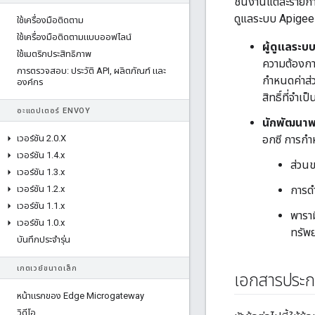
ชิ้นงานแต่ละรายก
ดูแลระบบ Apigee 
ใช้เครื่องมือติดตาม
ใช้เครื่องมือติดตามแบบออฟไลน์
ผู้ดูแลระบ
ใช้เมตริกประสิทธิภาพ
ความต้องการ
การตรวจสอบ: ประวัติ API
,
ผลิตภัณฑ์ และ
กำหนดค่าส่ว
องค์กร
สิทธิ์ที่จำเป็
อะแดปเตอร์ ENVOY
นักพัฒนาพ
เวอร์ชัน 2
.
0
.
X
อกซี การกํ
เวอร์ชัน 1
.
4
.
x
ส่วนข
เวอร์ชัน 1
.
3
.
x
เวอร์ชัน 1
.
2
.
x
การดำ
เวอร์ชัน 1
.
1
.
x
พาราม
เวอร์ชัน 1
.
0
.
x
ทรัพ
บันทึกประจำรุ่น
เกตเวย์ขนาดเล็ก
เอกสารประก
หน้าแรกของ Edge Microgateway
วิดีโอ