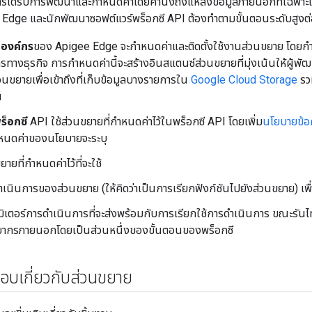
ารได้รับการพัฒนาและกำหนดค่าโดยคำนึงถึงแหล่งข้อมูลภายนอกที่เฉพาะเจ
Edge และนักพัฒนาซอฟต์แวร์พร็อกซี API ต้องทำตามขั้นตอนระดับสูงต่อ
บองค์กร
ของ Apigee Edge จะกําหนดค่าและติดตั้งใช้งานส่วนขยาย โดยกําห
ทางธุรกิจ การกําหนดค่านี้จะสร้างอินสแตนซ์ส่วนขยายที่มุ่งเน้นให้ผู้พัฒน
นขยายเพื่อเข้าถึงที่เก็บข้อมูลบางรายการใน
Google Cloud Storage
รวม
น
ร็อกซี
API ใช้ส่วนขยายที่กําหนดค่าไว้ในพร็อกซี API โดยเพิ่ม
นโยบายข้อ
าหนดค่าของนโยบายจะระบุ
ยายที่กําหนดค่าไว้ที่จะใช้
เนินการของส่วนขยาย (ให้คิดว่าเป็นการเรียกฟังก์ชันไปยังส่วนขยาย) เพื่
ิเตอร์การดําเนินการที่จะส่งพร้อมกับการเรียกใช้การดําเนินการ ขณะรันไท
ยากรภายนอกโดยเป็นส่วนหนึ่งของขั้นตอนของพร็อกซี
อบเกี่ยวกับส่วนขยาย