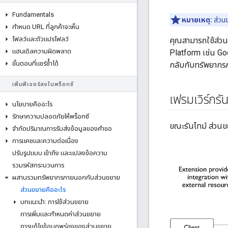
Fundamentals
หมายเหตุ:
ส่วนข
กําหนด URL ที่ลูกค้าจะเห็น
โฟลว์และตัวแปรโฟลว์
คุณสามารถใช้ส่ว
แฮนเดิลความผิดพลาด
Platform เช่น Go
ขั้นตอนที่แชร์ซ้ําได้
กลับกับทรัพยาก
เพิ่มฟีเจอร์ลงในพร็อกซี
เฟรมเวิร์กร
นโยบายคืออะไร
รักษาความปลอดภัยให้พร็อกซี
ขณะรันไทม์ ส่วนข
จํากัดปริมาณการรับส่งข้อมูลของคําขอ
การแคชและความต่อเนื่อง
ปรับรูปแบบ เข้าถึง และแปลงข้อความ
รวมรหัสกระบวนการ
ผสานรวมทรัพยากรภายนอกกับส่วนขยาย
ส่วนขยายคืออะไร
บทแนะนํา: การใช้ส่วนขยาย
การเพิ่มและกําหนดค่าส่วนขยาย
การแก้ไขข้อบกพร่องของส่วนขยาย