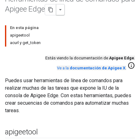
Apigee Edge
En esta página
apigeetool
acurl y get_token
Estás viendo la documentación de
Apigee Edge
.
info
Ve a la
documentación de Apigee X
.
Puedes usar herramientas de línea de comandos para
realizar muchas de las tareas que expone la IU de la
consola de Apigee Edge. Con estas herramientas, puedes
crear secuencias de comandos para automatizar muchas
tareas.
apigeetool