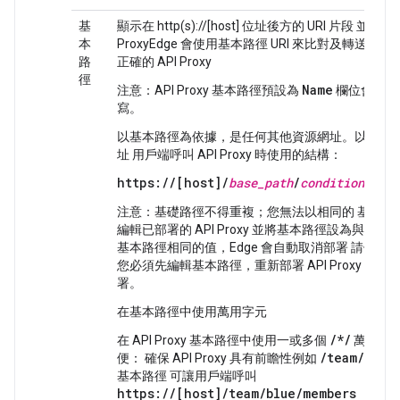
基
顯示在 http(s)://[host] 位址後方的 URI 片段 並存取 
本
ProxyEdge 會使用基本路徑 URI 來比對及轉送傳
路
正確的 API Proxy
徑
Name
注意
：API Proxy 基本路徑預設為
欄位會轉換
寫。
以基本路徑為依據，是任何其他資源網址。以下是
址 用戶端呼叫 API Proxy 時使用的結構：
https://[host]/
base_path
/
conditional_fl
注意
：基礎路徑不得重複；您無法以相同的 基本路
編輯已部署的 API Proxy 並將基本路徑設為與其他 API
基本路徑相同的值，Edge 會自動取消部署 請儲存 API 
您必須先編輯基本路徑，重新部署 API Proxy，才
署。
在基本路徑中使用萬用字元
/*/
在 API Proxy 基本路徑中使用一或多個
萬用字
/team/*/me
便： 確保 API Proxy 具有前瞻性例如
基本路徑 可讓用戶端呼叫
https://[host]/team/
blue
/members