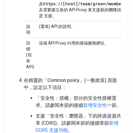
https://[host]/team/
green
/members
及
中
及需要建立新的 API Proxy 來支援新的團隊請注意
是 支援。
說
(選填) API 的說明。
明
目
這個 API Proxy 叫用的後端服務網址。
標
(現
有
API)
在精靈的「Common policy」(一般政策)
頁面
中，設定以下項目：
「安全性：授權」
部分的安全性授權需
求。請參閱本節的後續
新增安全性
一節。
支援「安全性：瀏覽器」
下的跨源資源共
享 (CORS)。請參閱本節的後續章節
新增
CORS 支援功能
。