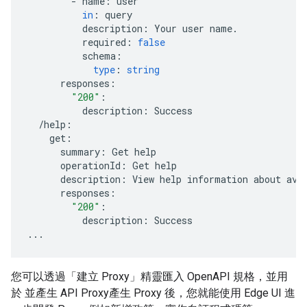
-
name
:
user
in
:
query
description
:
Your
user
name
.
required
:
false
schema
:
type
:
string
responses
:
"200"
:
description
:
Success
/
help
:
get
:
summary
:
Get
help
operationId
:
Get
help
description
:
View
help
information
about
ava
responses
:
"200"
:
description
:
Success
...
您可以透過「建立 Proxy」精靈匯入 OpenAPI 規格，並用
於 並產生 API Proxy產生 Proxy 後，您就能使用 Edge UI 進