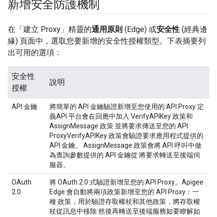
新增安全防護機制
在「建立 Proxy」精靈的
通用原則
(Edge) 或
安全性
(經典邊
緣) 頁面中，選取您要新增的安全性授權類型。下表摘要列
出可用的選項：
安全性
說明
授權
API 金鑰
將簡單的 API 金鑰驗證新增至您使用的 API Proxy 定
義API 平台會在回應中加入 VerifyAPIKey 政策和
AssignMessage 政策 並將要求傳送至您的 API
ProxyVerifyAPIKey 政策會驗證要求應用程式提供的
API 金鑰。 AssignMessage 政策會將 API 呼叫中做
為查詢參數提供的 API 金鑰從 將要求轉送至後端伺
服器。
OAuth
將 OAuth 2.0 式驗證新增至您的 API Proxy。Apigee
2.0
Edge 會自動將兩項政策新增至您的 API Proxy：一
種 政策，用於驗證存取權杖和其他政策，將存取權
杖從訊息中移除 然後再轉送至後端服務如要瞭解如