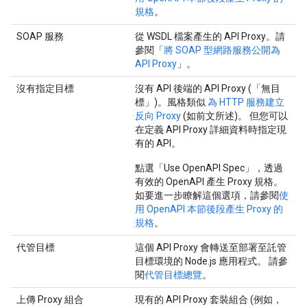
規格
。
SOAP 服務
從 WSDL 檔案產生的 API Proxy。請
參閱「
將 SOAP 型網路服務公開為
API Proxy
」。
沒有指定目標
沒有 API 後端的 API Proxy (「無目
標」)。風格類似
為 HTTP 服務建立
反向 Proxy
(如前文所述)。 但您可以
在定義 API Proxy 詳細資料時指定現
有的 API。
點選「Use OpenAPI Spec」
，透過
有效的 OpenAPI 產生 Proxy 規格。
如要進一步瞭解這個選項，請參閱
使
用 OpenAPI 本節後段產生 Proxy 的
規格
。
代管目標
這個 API Proxy 會轉送至部署至託管
目標環境的 Node.js 應用程式。 請參
閱
代管目標總覽
。
上傳 Proxy 組合
現有的 API Proxy 套裝組合 (例如，