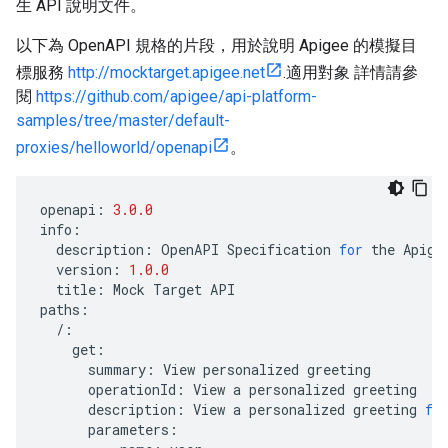
生 API 說明文件。
以下為 OpenAPI 規格的片段，用於說明 Apigee 的模擬目
標服務
http://mocktarget.apigee.net
.適用對象 詳情請參
閱
https://github.com/apigee/api-platform-
samples/tree/master/default-
proxies/helloworld/openapi
。
openapi
:
3.0.0
info
:
description
:
OpenAPI
Specification
for
the
Apige
version
:
1.0.0
title
:
Mock
Target
API
paths
:
/
:
get
:
summary
:
View
personalized
greeting
operationId
:
View
a
personalized
greeting
description
:
View
a
personalized
greeting
fo
parameters
: