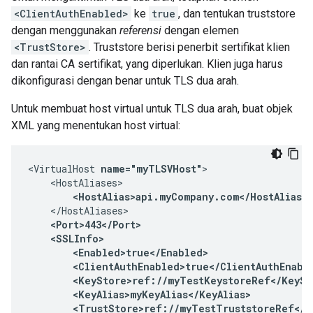
<ClientAuthEnabled>
ke
true
, dan tentukan truststore
dengan menggunakan
referensi
dengan elemen
<TrustStore>
. Truststore berisi penerbit sertifikat klien
dan rantai CA sertifikat, yang diperlukan. Klien juga harus
dikonfigurasi dengan benar untuk TLS dua arah.
Untuk membuat host virtual untuk TLS dua arah, buat objek
XML yang menentukan host virtual:
<VirtualHost 
name="myTLSVHost"
>

    <HostAliases>

<HostAlias>api.myCompany.com</HostAlias>
    </HostAliases>

<Port>443</Port>

    <SSLInfo>

        <Enabled>true</Enabled>

        <ClientAuthEnabled>true</ClientAuthEnable
        <KeyStore>ref://myTestKeystoreRef</KeySto
        <KeyAlias>myKeyAlias</KeyAlias>

        <TrustStore>ref://myTestTruststoreRef</Tr