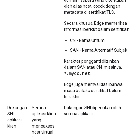
domain, seperti yang ditentukan
oleh alias host, cocok dengan
metadata di sertifikat TLS.
Secara khusus, Edge memeriksa
informasi berikut dalam sertifikat:
CN - Nama Umum
SAN - Nama Alternatif Subjek
Karakter pengganti diizinkan
dalam SAN atau CN, misalnya,
*.myco.net
.
Edge juga memvalidasi bahwa
masa berlaku sertifikat belum
berakhir.
Dukungan
Semua
Dukungan SNI diperlukan oleh
SNI
aplikasi klien
semua aplikasi.
aplikasi
yang
klien
mengakses
host virtual