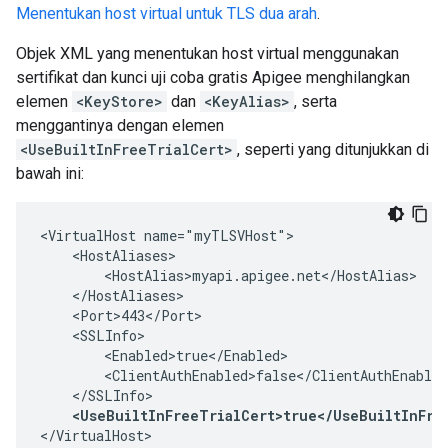
Menentukan host virtual untuk TLS dua arah
.
Objek XML yang menentukan host virtual menggunakan
sertifikat dan kunci uji coba gratis Apigee menghilangkan
elemen
<KeyStore>
dan
<KeyAlias>
, serta
menggantinya dengan elemen
<UseBuiltInFreeTrialCert>
, seperti yang ditunjukkan di
bawah ini:
<VirtualHost name="myTLSVHost">

    <HostAliases>

        <HostAlias>myapi.apigee.net</HostAlias>

    </HostAliases>

    <Port>443</Port>

    <SSLInfo>

        <Enabled>true</Enabled>

        <ClientAuthEnabled>false</ClientAuthEnabled
    </SSLInfo>

<UseBuiltInFreeTrialCert>true</UseBuiltInFre
</VirtualHost>