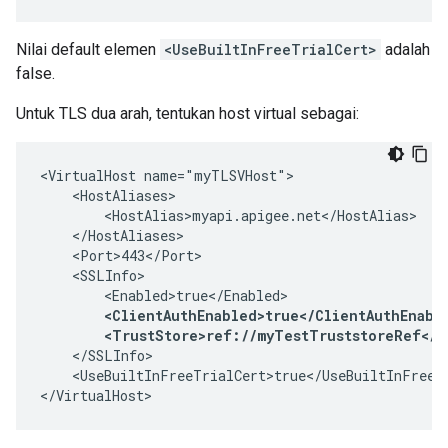
Nilai default elemen
<UseBuiltInFreeTrialCert>
adalah
false.
Untuk TLS dua arah, tentukan host virtual sebagai:
<VirtualHost name="myTLSVHost">

    <HostAliases>

        <HostAlias>myapi.apigee.net</HostAlias>

    </HostAliases>

    <Port>443</Port>

    <SSLInfo>

        <Enabled>true</Enabled>

<ClientAuthEnabled>true</ClientAuthEnable
        <TrustStore>ref://myTestTruststoreRef</T
    </SSLInfo>

    <UseBuiltInFreeTrialCert>true</UseBuiltInFreeTr
</VirtualHost>