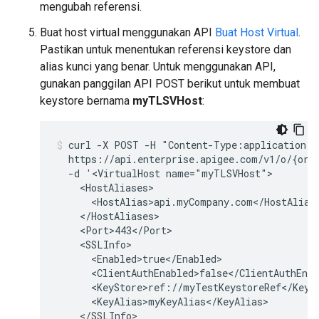
mengubah referensi.
Buat host virtual menggunakan API
Buat Host Virtual
.
Pastikan untuk menentukan referensi keystore dan
alias kunci yang benar. Untuk menggunakan API,
gunakan panggilan API POST berikut untuk membuat
keystore bernama
myTLSVHost
:
curl -X POST -H "Content-Type:application/xm
  https://api.enterprise.apigee.com/v1/o/{org_
  -d '<VirtualHost name="myTLSVHost">

    <HostAliases>

      <HostAlias>api.myCompany.com</HostAlias>
    </HostAliases>

    <Port>443</Port>

    <SSLInfo>

      <Enabled>true</Enabled>

      <ClientAuthEnabled>false</ClientAuthEnab
      <KeyStore>ref://myTestKeystoreRef</KeySt
      <KeyAlias>myKeyAlias</KeyAlias>

    </SSLInfo>
