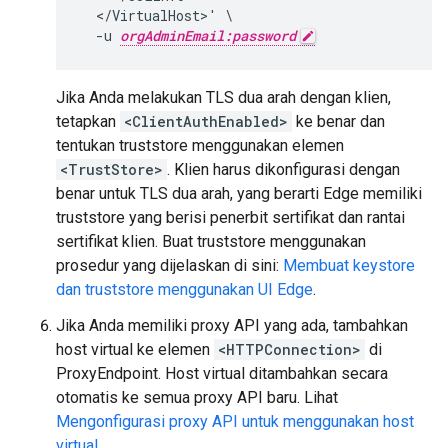
  </VirtualHost>' \

  -u 
orgAdminEmail:password
Jika Anda melakukan TLS dua arah dengan klien,
tetapkan
<ClientAuthEnabled>
ke benar dan
tentukan truststore menggunakan elemen
<TrustStore>
. Klien harus dikonfigurasi dengan
benar untuk TLS dua arah, yang berarti Edge memiliki
truststore yang berisi penerbit sertifikat dan rantai
sertifikat klien. Buat truststore menggunakan
prosedur yang dijelaskan di sini:
Membuat keystore
dan truststore menggunakan UI Edge
.
Jika Anda memiliki proxy API yang ada, tambahkan
host virtual ke elemen
<HTTPConnection>
di
ProxyEndpoint. Host virtual ditambahkan secara
otomatis ke semua proxy API baru. Lihat
Mengonfigurasi proxy API untuk menggunakan host
virtual
.