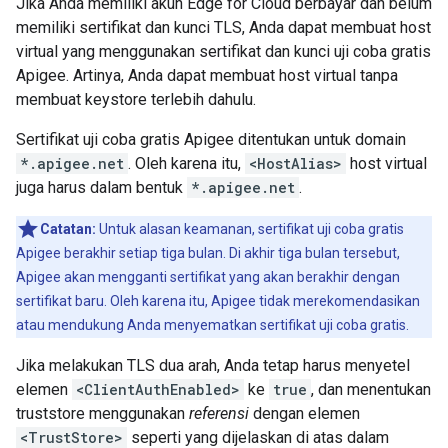
Jika Anda memiliki akun Edge for Cloud berbayar dan belum
memiliki sertifikat dan kunci TLS, Anda dapat membuat host
virtual yang menggunakan sertifikat dan kunci uji coba gratis
Apigee. Artinya, Anda dapat membuat host virtual tanpa
membuat keystore terlebih dahulu.
Sertifikat uji coba gratis Apigee ditentukan untuk domain
*.apigee.net
. Oleh karena itu,
<HostAlias>
host virtual
juga harus dalam bentuk
*.apigee.net
.
Catatan:
Untuk alasan keamanan, sertifikat uji coba gratis
Apigee berakhir setiap tiga bulan. Di akhir tiga bulan tersebut,
Apigee akan mengganti sertifikat yang akan berakhir dengan
sertifikat baru. Oleh karena itu, Apigee tidak merekomendasikan
atau mendukung Anda menyematkan sertifikat uji coba gratis.
Jika melakukan TLS dua arah, Anda tetap harus menyetel
elemen
<ClientAuthEnabled>
ke
true
, dan menentukan
truststore menggunakan
referensi
dengan elemen
<TrustStore>
seperti yang dijelaskan di atas dalam