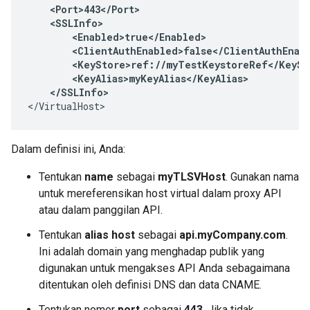
<Port>443</Port>

    <SSLInfo>

        <Enabled>true</Enabled>

        <ClientAuthEnabled>false</ClientAuthEnabl
        <KeyStore>ref://myTestKeystoreRef</KeySto
        <KeyAlias>myKeyAlias</KeyAlias>

    </SSLInfo>
</VirtualHost>
Dalam definisi ini, Anda:
Tentukan
name
sebagai
myTLSVHost
. Gunakan nama
untuk mereferensikan host virtual dalam proxy API
atau dalam panggilan API.
Tentukan
alias host
sebagai
api.myCompany.com
.
Ini adalah domain yang menghadap publik yang
digunakan untuk mengakses API Anda sebagaimana
ditentukan oleh definisi DNS dan data CNAME.
Tentukan nomor
port
sebagai
443
. Jika tidak