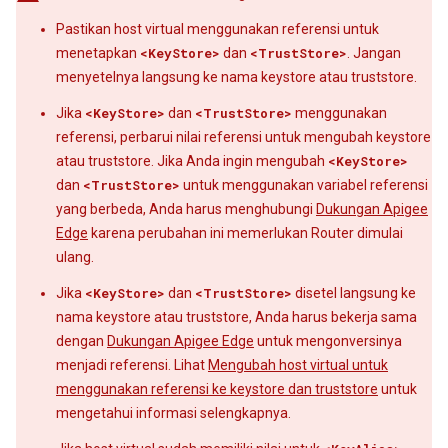
Pastikan host virtual menggunakan referensi untuk
menetapkan
<KeyStore>
dan
<TrustStore>
. Jangan
menyetelnya langsung ke nama keystore atau truststore.
Jika
<KeyStore>
dan
<TrustStore>
menggunakan
referensi, perbarui nilai referensi untuk mengubah keystore
atau truststore. Jika Anda ingin mengubah
<KeyStore>
dan
<TrustStore>
untuk menggunakan variabel referensi
yang berbeda, Anda harus menghubungi
Dukungan Apigee
Edge
karena perubahan ini memerlukan Router dimulai
ulang.
Jika
<KeyStore>
dan
<TrustStore>
disetel langsung ke
nama keystore atau truststore, Anda harus bekerja sama
dengan
Dukungan Apigee Edge
untuk mengonversinya
menjadi referensi. Lihat
Mengubah host virtual untuk
menggunakan referensi ke keystore dan truststore
untuk
mengetahui informasi selengkapnya.