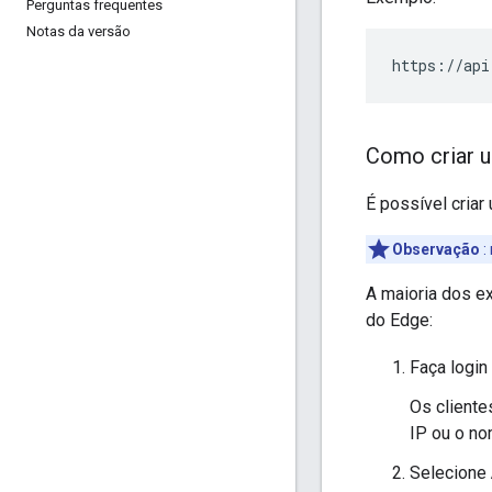
Perguntas frequentes
Notas da versão
https://api
Como criar u
É possível criar
Observação
:
A maioria dos ex
do Edge:
Faça logi
Os client
IP ou o no
Selecione