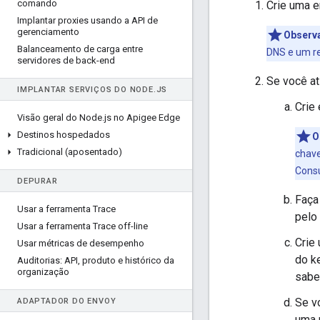
comando
Crie uma e
Implantar proxies usando a API de
gerenciamento
Observ
Balanceamento de carga entre
DNS e um r
servidores de back-end
Se você ati
IMPLANTAR SERVIÇOS DO NODE
.
JS
Crie
Visão geral do Node
.
js no Apigee Edge
Destinos hospedados
O
Tradicional (aposentado)
chave
Cons
DEPURAR
Faça
Usar a ferramenta Trace
pelo 
Usar a ferramenta Trace off-line
Crie
Usar métricas de desempenho
do k
Auditorias: API
,
produto e histórico da
organização
sabe
Se vo
ADAPTADOR DO ENVOY
uma 