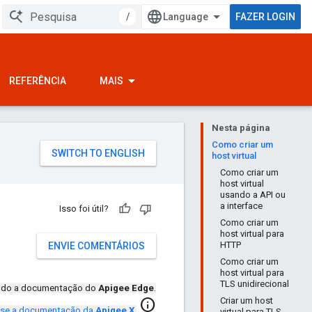
/
FAZER LOGIN
REFERÊNCIA
MAIS
Nesta página
Como criar um
host virtual
Como criar um
host virtual
usando a API ou
a interface
Isso foi útil?
Como criar um
host virtual para
HTTP
ENVIE COMENTÁRIOS
Como criar um
host virtual para
TLS unidirecional
ando a documentação do
Apigee Edge
.
Criar um host
info
se a documentação da
Apigee X
.
virtual para TLS