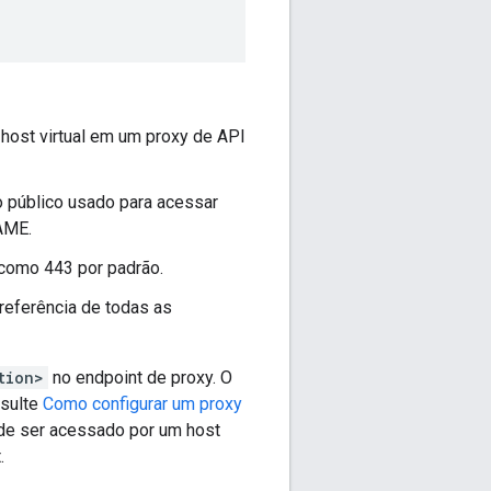
 host virtual em um proxy de API
o público usado para acessar
AME.
a como 443 por padrão.
referência de todas as
tion>
no endpoint de proxy. O
nsulte
Como configurar um proxy
ode ser acessado por um host
.