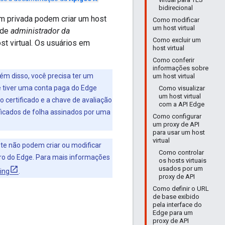
bidirecional
m privada podem criar um host
Como modificar
um host virtual
o de
administrador da
Como excluir um
t virtual. Os usuários em
host virtual
Como conferir
informações sobre
Além disso, você precisa ter um
um host virtual
ê tiver uma conta paga do Edge
Como visualizar
um host virtual
o certificado e a chave de avaliação
com a API Edge
ificados de folha assinados por uma
Como configurar
um proxy de API
para usar um host
virtual
ste não podem criar ou modificar
Como controlar
stro do Edge. Para mais informações
os hosts virtuais
usados por um
ing
.
proxy de API
Como definir o URL
de base exibido
pela interface do
Edge para um
proxy de API