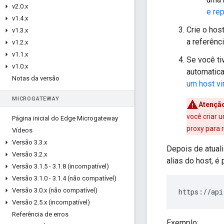
v2
.
0
.
x
e re
v1
.
4
.
x
Crie o hos
v1
.
3
.
x
a referênci
v1
.
2
.
x
v1
.
1
.
x
Se você ti
v1
.
0
.
x
automatic
Notas da versão
um host vir
MICROGATEWAY
Atençã
você criar 
Página inicial do Edge Microgateway
proxy para 
Vídeos
Versão 3
.
3
.
x
Depois de atuali
Versão 3
.
2
.
x
alias do host, 
Versão 3
.
1
.
5 - 3
.
1
.
8 (incompatível)
Versão 3
.
1
.
0 - 3
.
1
.
4 (não compatível)
Versão 3
.
0
.
x (não compatível)
https://api
Versão 2
.
5
.
x (incompatível)
Referência de erros
Exemplo: