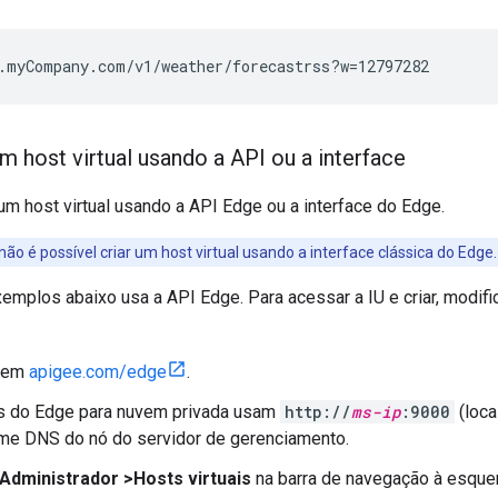
.myCompany.com/v1/weather/forecastrss?w=12797282
m host virtual usando a API ou a interface
 um host virtual usando a API Edge ou a interface do Edge.
 não é possível criar um host virtual usando a interface clássica do Edge.
emplos abaixo usa a API Edge. Para acessar a IU e criar, modifica
n em
apigee.com/edge
.
es do Edge para nuvem privada usam
http://
ms-ip
:9000
(loca
me DNS do nó do servidor de gerenciamento.
Administrador >Hosts virtuais
na barra de navegação à esque