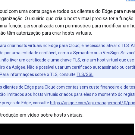
loud com uma conta paga e todos os clientes do Edge para nuve
rganização. O usuário que cria o host virtual precisa ter a funçã
ma função personalizada com permissões para modificar um hos
ão têm autorização para criar hosts virtuais.
para criar hosts virtuais no Edge para Cloud, é necessário ativar o TLS. 
ado por uma entidade confiável, como a Symantec ou a VeriSign. Se voc
 não tiver um certificado e uma chave TLS, crie um host virtual que use 
iro da Apigee. Não é possível usar um certificado autoassinado ou cert
Para informações sobre o TLS, consulte
TLS/SSL
.
os clientes do Edge para Cloud com contas sem custo financeiro e de te
stão limitados aos hosts virtuais criados para eles no momento do regi
e preços do Edge, consulte
https://apigee.com/api-management/#/pric
trodução em vídeo sobre hosts virtuais.