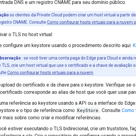
ntrada DNS e um registro CNAME para seu domínio público.
ação
:os clientes da Private Cloud podem criar um host virtual a partir
egistro CNAME. Consulte
Como configurar hosts virtuais para a nuvem 
var o TLS no host virtual:
 e configure um keystore usando o procedimento descrito aqui:
K
bservação
: se você tiver uma conta paga do Edge para Cloud e ainda n
 TLS, crie um host virtual que use o certificado e a chave de avaliação 
ulte
Como configurar hosts virtuais para a nuvem
.
 upload do certificado e da chave para o keystore. Verifique se
certificado corresponde ao alias de host que você quer usar para 
 uma referência ao keystore usando a API ou a interface do Edge
eystore e o tipo de referência como
KeyStore
. Consulte
Como t
r mais sobre como criar e modificar referências.
cê estiver executando o TLS bidirecional, crie um truststore, faç
referência a ele. Crie o repositório de confiança usando o proce