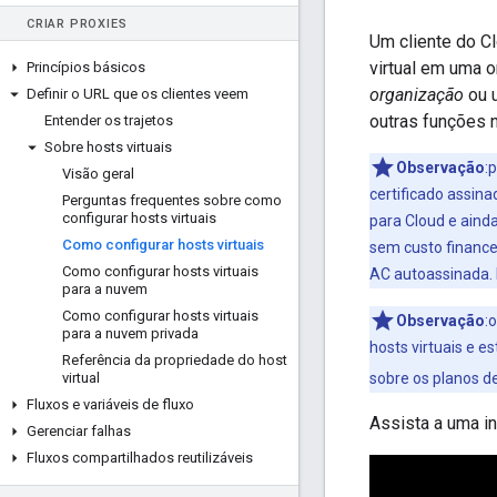
CRIAR PROXIES
Um cliente do C
virtual em uma o
Princípios básicos
organização
ou u
Definir o URL que os clientes veem
outras funções n
Entender os trajetos
Sobre hosts virtuais
Observação
:
Visão geral
certificado assin
Perguntas frequentes sobre como
configurar hosts virtuais
para Cloud e ainda
Como configurar hosts virtuais
sem custo finance
Como configurar hosts virtuais
AC autoassinada. 
para a nuvem
Como configurar hosts virtuais
Observação
:
para a nuvem privada
hosts virtuais e e
Referência da propriedade do host
virtual
sobre os planos d
Fluxos e variáveis de fluxo
Assista a uma in
Gerenciar falhas
Fluxos compartilhados reutilizáveis