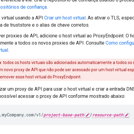
positórios de confiança
.
t virtual usando a API
Criar um host virtual
. Ao ativar o TLS, espe
a de truststore e o alias de chave corretos.
ver proxies de API, adicione o host virtual ao ProxyEndpoint. O ho
amente a todos os novos proxies de API. Consulte
Como configu
tual
.
o
: todos os hosts virtuais são adicionados automaticamente a todos os 
um novo proxy de API que não pode ser acessado por um host virtual espe
remover esse host virtual do ProxyEndpoint.
zar um proxy de API para usar o host virtual e criar a entrada D
é possível acessar o proxy de API conforme mostrado abaixo:
.myCompany.com/v1/
project-base-path
/
resource-path