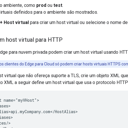
 o ambiente, como
prod
ou
test
.
irtuais definidos para o ambiente são mostrados.
+ Host virtual
para criar um host virtual ou selecione o nome de 
m host virtual para HTTP
Edge para nuvem privada podem criar um host virtual usando HTT
 os clientes do Edge para Cloud só podem criar hosts virtuais HTTPS co
st virtual que não ofereça suporte a TLS, crie um objeto XML que 
o XML a seguir define um host virtual que usa o protocolo HTTP
t name="myVHost">

ses>

lias>api.myCompany.com</HostAlias>

ases>

es/>
