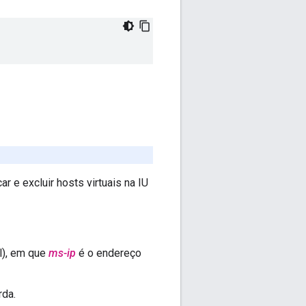
r e excluir hosts virtuais na IU
l), em que
ms-ip
é o endereço
rda.