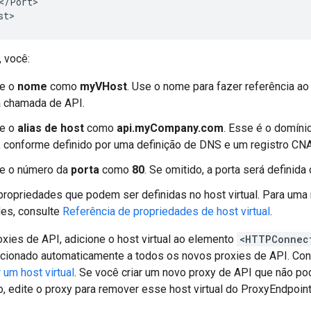
</Port>

st>
 você:
ue o
nome
como
myVHost
. Use o nome para fazer referência ao
 chamada de API.
ue o
alias de host
como
api.myCompany.com
. Esse é o domíni
 conforme definido por uma definição de DNS e um registro CN
ue o número da
porta
como
80
. Se omitido, a porta será definid
propriedades que podem ser definidas no host virtual. Para uma 
es, consulte
Referência de propriedades de host virtual
.
oxies de API, adicione o host virtual ao elemento
<HTTPConnec
adicionado automaticamente a todos os novos proxies de API. Co
 um host virtual
. Se você criar um novo proxy de API que não p
co, edite o proxy para remover esse host virtual do ProxyEndpoint