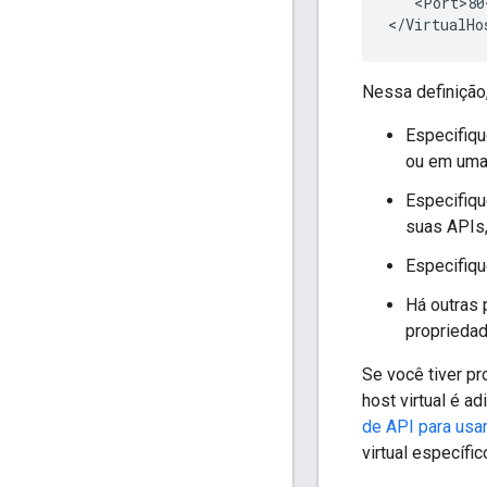
   <Port>80
</VirtualHo
Nessa definição,
Especifiq
ou em uma
Especifiq
suas APIs,
Especifiq
Há outras 
propriedad
Se você tiver pr
host virtual é 
de API para usar
virtual específi