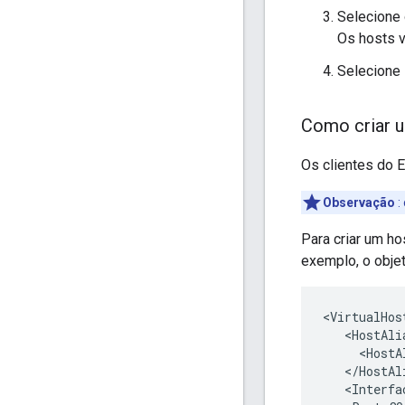
Selecione
Os hosts v
Selecione
Como criar u
Os clientes do 
Observação
:
Para criar um ho
exemplo, o objet
<VirtualHos
   <HostAlia
     <HostA
   </HostAli
   <Interfac