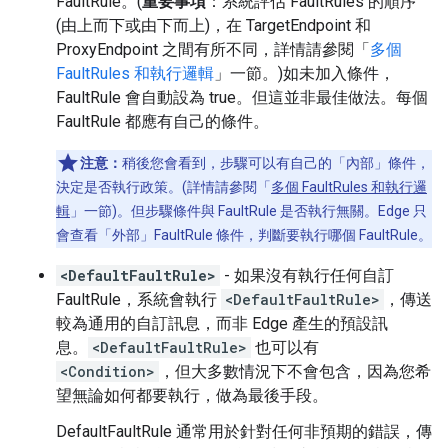
FaultRule。(
重要事項
：系統評估 FaultRules 的順序
(由上而下或由下而上)，在 TargetEndpoint 和
ProxyEndpoint 之間有所不同，詳情請參閱「
多個
FaultRules 和執行邏輯
」一節。)如未加入條件，
FaultRule 會自動設為 true。但這並非最佳做法。每個
FaultRule 都應有自己的條件。
注意：
稍後您會看到，步驟可以有自己的「內部」條件，
決定是否執行政策。(詳情請參閱「
多個 FaultRules 和執行邏
輯
」一節)。但步驟條件與 FaultRule 是否執行無關。Edge 只
會查看「外部」FaultRule 條件，判斷要執行哪個 FaultRule。
<DefaultFaultRule>
- 如果沒有執行任何自訂
FaultRule，系統會執行
<DefaultFaultRule>
，傳送
較為通用的自訂訊息，而非 Edge 產生的預設訊
息。
<DefaultFaultRule>
也可以有
<Condition>
，但大多數情況下不會包含，因為您希
望無論如何都要執行，做為最後手段。
DefaultFaultRule 通常用於針對任何非預期的錯誤，傳