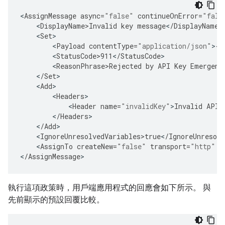
<
AssignMessage
async
=
"false"
continueOnError
=
"fals
<
DisplayName>Invalid
key
message
<
/
DisplayName
<
Set
<
Payload
contentType
=
"application/json"
>
{
"
<
StatusCode>911
<
/
StatusCode
<
ReasonPhrase>Rejected
by
API
Key
Emergenc
<
/
Set
<
Add
<
Headers
<
Header
name
=
"invalidKey"
>
Invalid
API
<
/
Headers
<
/
Add
<
IgnoreUnresolvedVariables>true
<
/
IgnoreUnresolv
<
AssignTo
createNew
=
"false"
transport
=
"http"
t
<
/
AssignMessage
>
執行這項政策時，用戶端應用程式的回應會如下所示。 與
先前顯示的預設回覆比較。