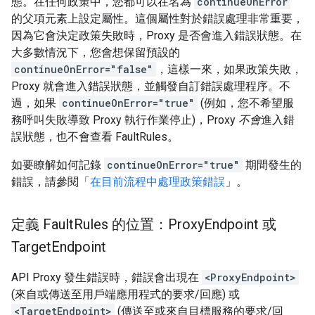
態。在任何政策中，您都可以在名為
continueOnError
的父項元素上設定屬性。這個屬性對於錯誤處理非常重要，
因為它會決定政策失敗時，Proxy 是否會進入錯誤狀態。在
大多數情況下，您會想保留預設的
continueOnError="false"
，這樣一來，如果政策失敗，
Proxy 就會進入錯誤狀態，並觸發自訂錯誤處理程序。不
過，如果
continueOnError="true"
(例如，您不希望服
務呼叫失敗導致 Proxy 執行作業停止)，Proxy
不會
進入錯
誤狀態，也不會查看 FaultRules。
如要瞭解如何記錄
continueOnError="true"
期間發生的
錯誤，請參閱「
在目前流程中處理政策錯誤
」。
定義 Fault
Rules 的位置：Proxy
Endpoint 或
Target
Endpoint
API Proxy 發生錯誤時，錯誤會出現在
<ProxyEndpoint>
(來自或傳送至用戶端應用程式的要求/回應) 或
<TargetEndpoint>
(傳送至或來自目標服務的要求/回