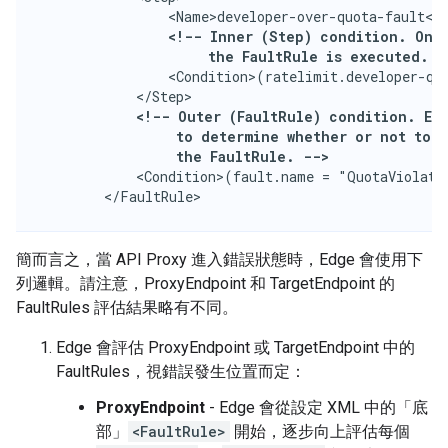
                <Name>developer-over-quota-fault</N
<!-- Inner (Step) condition. Only
                     the FaultRule is executed. -
                <Condition>(ratelimit.developer-quo
            <!-- Outer (FaultRule) condition. Edg
                 to determine whether or not to e
                 the FaultRule. -->
            <Condition>(fault.name = "QuotaViolatio
        </FaultRule>
簡而言之，當 API Proxy 進入錯誤狀態時，Edge 會使用下
列邏輯。請注意，ProxyEndpoint 和 TargetEndpoint 的
FaultRules 評估結果略有不同。
Edge 會評估 ProxyEndpoint 或 TargetEndpoint 中的
FaultRules，視錯誤發生位置而定：
ProxyEndpoint
- Edge 會從設定 XML 中的「底
部」
<FaultRule>
開始，逐步向上評估每個