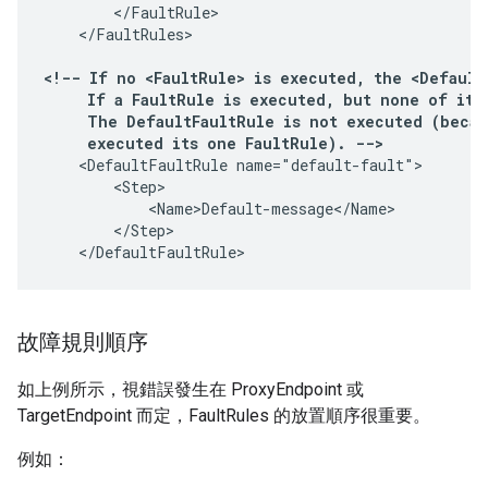
        </FaultRule>

    </FaultRules>

<!-- If no <FaultRule> is executed, the <Default
     If a FaultRule is executed, but none of its 
     The DefaultFaultRule is not executed (becau
     executed its one FaultRule). -->
    <DefaultFaultRule name="default-fault">

        <Step>

            <Name>Default-message</Name>

        </Step>

    </DefaultFaultRule>
故障規則順序
如上例所示，視錯誤發生在 ProxyEndpoint 或
TargetEndpoint 而定，FaultRules 的放置順序很重要。
例如：