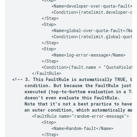
                <Name>developer-over-quota-fault</N
                <Condition>(ratelimit.developer-quo
            </Step>

            <Step>

                <Name>global-over-quota-fault</Name
                <Condition>(ratelimit.global-quota-
            </Step>

            <Step>

                <Name>log-error-message</Name>

            </Step>

            <Condition>(fault.name = "QuotaViolatio
<!-- 3. This FaultRule is automatically TRUE, be
     condition. But because the FaultRule just ab
     executed (top-to-bottom evaluation in a Tar
     doesn't even evaluate this FaultRule.

     Note that it's not a best practice to have a
     an outer condition, which automatically mak
        <FaultRule name="random-error-message">

            <Step>

                <Name>Random-fault</Name>

            </Step>
