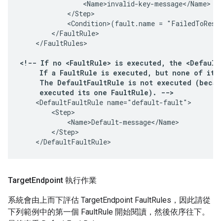
                <Name>invalid-key-message</Name>

            </Step>

            <Condition>(fault.name = "FailedToResol
        </FaultRule>

    </FaultRules>

<!-- If no <FaultRule> is executed, the <Default
     If a FaultRule is executed, but none of its 
     The DefaultFaultRule is not executed (becau
     executed its one FaultRule). -->
    <DefaultFaultRule name="default-fault">

        <Step>

            <Name>Default-message</Name>

        </Step>

    </DefaultFaultRule>
Target
Endpoint 執行作業
系統會由上而下評估 TargetEndpoint FaultRules，因此請從
下列範例中的第一個 FaultRule 開始閱讀，然後依序往下。