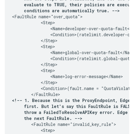
     evaluate to TRUE, their policies are execute
     conditions are automatically true. -->
<FaultRule name="over_quota">

            <Step>

                <Name>developer-over-quota-fault</N
                <Condition>(ratelimit.developer-quo
            </Step>

            <Step>

                <Name>global-over-quota-fault</Name
                <Condition>(ratelimit.global-quota-
            </Step>

            <Step>

                <Name>log-error-message</Name>

            </Step>

            <Condition>(fault.name = "QuotaViolatio
<!-- 1. Because this is the ProxyEndpoint, Edge l
     first. But let's say this FaultRule is FALSE
     throw a FailedToResolveAPIKey error. Edge mo
     the next FaultRule. -->
        <FaultRule name="invalid_key_rule">

            <Step>
