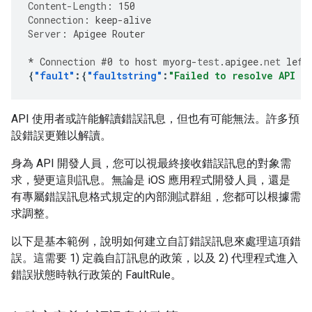
Content-Length
:
150
Connection
:
keep-alive
Server
:
Apigee Router
*
Co
nne
c
t
io
n
#
0
t
o
hos
t
myorg
-
test
.apigee.
net
le
ft
{
"fault"
:{
"faultstring"
:
"Failed to resolve API K
API 使用者或許能解讀錯誤訊息，但也有可能無法。許多預
設錯誤更難以解讀。
身為 API 開發人員，您可以視最終接收錯誤訊息的對象需
求，變更這則訊息。無論是 iOS 應用程式開發人員，還是
有專屬錯誤訊息格式規定的內部測試群組，您都可以根據需
求調整。
以下是基本範例，說明如何建立自訂錯誤訊息來處理這項錯
誤。這需要 1) 定義自訂訊息的政策，以及 2) 代理程式進入
錯誤狀態時執行政策的 FaultRule。