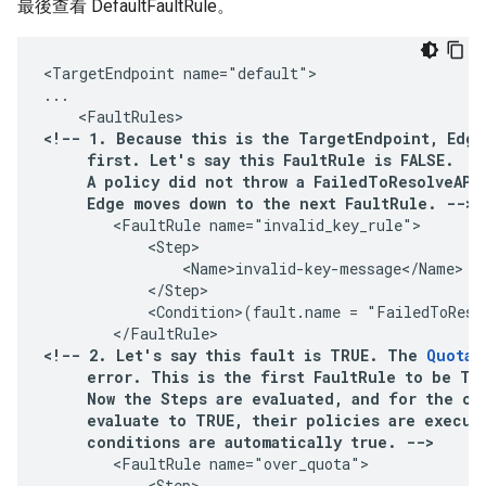
最後查看 DefaultFaultRule。
<TargetEndpoint name="default">

...

<!-- 1. Because this is the TargetEndpoint, Edge 
     first. Let's say this FaultRule is FALSE.

     A policy did not throw a FailedToResolveAPIK
     Edge moves down to the next FaultRule. -->
        <FaultRule name="invalid_key_rule">

            <Step>

                <Name>invalid-key-message</Name>

            </Step>

            <Condition>(fault.name = "FailedToResol
        </FaultRule>
<!-- 2. Let's say this fault is TRUE. The 
Quota 
     error. This is the first FaultRule to be TRU
     Now the Steps are evaluated, and for the one
     evaluate to TRUE, their policies are execute
        <FaultRule name="over_quota">

            <Step>
