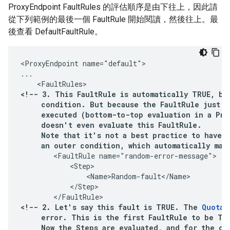
ProxyEndpoint FaultRules 的評估順序是由下往上，因此請
從下列範例的最後一個 FaultRule 開始閱讀，然後往上。最
後查看 DefaultFaultRule。
<ProxyEndpoint name="default">

...

<!-- 3. This FaultRule is automatically TRUE, be
     condition. But because the FaultRule just be
     executed (bottom-to-top evaluation in a Prox
     doesn't even evaluate this FaultRule.

     Note that it's not a best practice to have a
     an outer condition, which automatically mak
        <FaultRule name="random-error-message">

            <Step>

                <Name>Random-fault</Name>

            </Step>

        </FaultRule>
<!-- 2. Let's say this fault is TRUE. The 
Quota 
     error. This is the first FaultRule to be TRU
     Now the Steps are evaluated, and for the one