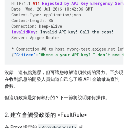
HTTP
/
1.1
911
Rejected by API Key Emergency Servi
Date
:
Wed, 20 Jul 2016 18:42:36 GMT
Content-Type
:
application/json
Content-Length
:
35
Connection
:
keep-alive
invalidKey
:
Invalid API key! Call the cops!
Server
:
Apigee Router
*
Co
nne
c
t
io
n
#
0
t
o
hos
t
myorg
-
test
.apigee.
net
le
ft
{
"Citizen"
:
"Where's your API key? I don't see it
沒錯，這有點荒謬，但可讓您瞭解這項技術的潛力。至少現
在收到訊息的開發人員知道自己忘了將 API 金鑰做為查詢
參數。
但這項政策是如何執行的？下一節將說明如何操作。
2
.
建立會觸發政策的 <Fault
Rule>
在 Proxy 設定的
<ProxyEndpoint>
或