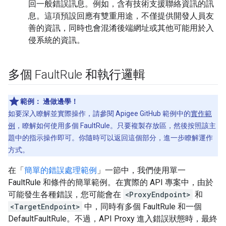
回一般錯誤訊息。例如，含有技術支援聯絡資訊的訊
息。這項預設回應有雙重用途，不僅提供開發人員友
善的資訊，同時也會混淆後端網址或其他可能用於入
侵系統的資訊。
多個 Fault
Rule 和執行邏輯
範例：
邊做邊學！
如要深入瞭解並實際操作，請參閱 Apigee GitHub 範例中的
實作範
例
，瞭解如何使用多個 FaultRule。只要複製存放區，然後按照該主
題中的指示操作即可。你隨時可以返回這個部分，進一步瞭解運作
方式。
在「
簡單的錯誤處理範例
」一節中，我們使用單一
FaultRule 和條件的簡單範例。在實際的 API 專案中，由於
可能發生各種錯誤，您可能會在
<ProxyEndpoint>
和
<TargetEndpoint>
中，同時有多個 FaultRule 和一個
DefaultFaultRule。不過，API Proxy 進入錯誤狀態時，最終