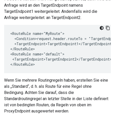
Anfrage wird an den TargetEndpoint namens
TargetEndpoint1 weitergeleitet. Andernfalls wird die
Anfrage weitergeleitet. an TargetEndpoint2.
<RouteRule name="MyRoute">

  <Condition>request.header.routeTo = "TargetEndpoi
  <TargetEndpoint>TargetEndpoint1</TargetEndpoint>

</RouteRule>

<RouteRule name="default">

 <TargetEndpoint>TargetEndpoint2</TargetEndpoint>

</RouteRule>
Wenn Sie mehrere Routingregeln haben, erstellen Sie eine
als „Standard“, d. h. als Route für eine Regel ohne
Bedingung. Achten Sie darauf, dass die
Standardroutingregel an letzter Stelle in der Liste definiert
ist von bedingten Routen, da Regeln von oben im
ProxyEndpoint ausgewertet werden.