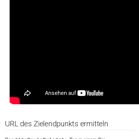
URL des Zielendpunkts ermitteln