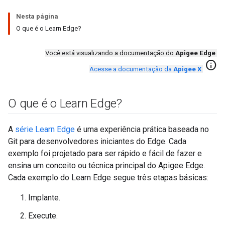
Nesta página
O que é o Learn Edge?
Você está visualizando a documentação do
Apigee Edge
.
info
Acesse a documentação da
Apigee X
.
O que é o Learn Edge?
A
série Learn Edge
é uma experiência prática baseada no
Git para desenvolvedores iniciantes do Edge. Cada
exemplo foi projetado para ser rápido e fácil de fazer e
ensina um conceito ou técnica principal do Apigee Edge.
Cada exemplo do Learn Edge segue três etapas básicas:
Implante.
Execute.