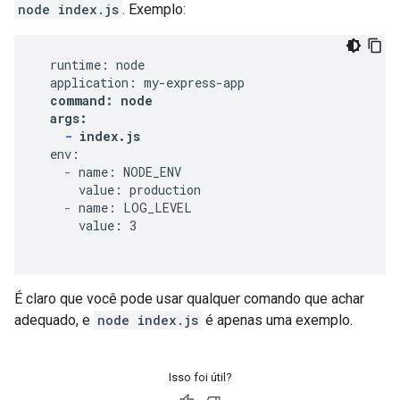
node index.js
. Exemplo:
  runtime: node

  application: my-express-app

command: node
args:
-
 index.js
  env:

-
 name: NODE_ENV

      value: production

-
 name: LOG_LEVEL

      value: 3

É claro que você pode usar qualquer comando que achar
adequado, e
node index.js
é apenas uma exemplo.
Isso foi útil?