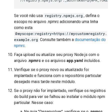
//registry.npmjs.org/:_authToken=${NPM_TOKEN}
Se você não usa
registry.npmjs.org
, defina o
escopo no arquivo .npmrc adicionando uma linha
como esta
@myscope:registry=https://mycustomregistry.
example.org
Consulte também a
documentação do
npmrc
.
Faça upload ou atualize seu proxy Node.js com o
arquivo
.npmrc
e os arquivos
app.yaml
incluídos.
Verifique se o proxy novo ou atualizado foi
implantado e funciona com o repositório particular
desejado mais tarde neste módulo.
Se o proxy não for implantado, verifique os registros
do build para ver se falhou ao instalar o módulo npm
particular. Nesse caso:
Na guia "Desenvolver", verifique se o
.npmrc