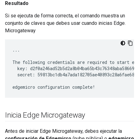
Resultado
Si se ejecuta de forma correcta, el comando muestra un
conjunto de claves que debes usar cuando inicias Edge.
Microgateway
...

The following credentials are required to start edg
  key: d2f0a246ad52b5d2a8b04ba65b43c76348aba586691c
  secret: 59813bc1db4a7ada182705ae40893c28a6fae680c
edgemicro configuration complete!
Inicia Edge Microgateway
Antes de iniciar Edge Microgateway, debes ejecutar la
configuración de Edgemicro
(nube pública) o
edgemicro