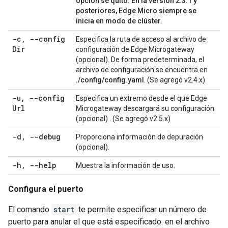
opción se quitó. En la versión 2.3.1 y
posteriores, Edge Micro siempre se
inicia en modo de clúster.
-c
,
--config
Especifica la ruta de acceso al archivo de
Dir
configuración de Edge Microgateway
(opcional). De forma predeterminada, el
archivo de configuración se encuentra en
./config/config.yaml
. (Se agregó v2.4.x)
-u
,
--config
Especifica un extremo desde el que Edge
Url
Microgateway descargará su configuración
(opcional) . (Se agregó v2.5.x)
-d
,
--debug
Proporciona información de depuración
(opcional).
-h
,
--help
Muestra la información de uso.
Configura el puerto
El comando
start
te permite especificar un número de
puerto para anular el que está especificado. en el archivo