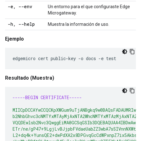
-e
,
--env
Un entorno para el que configuraste Edge
Microgateway.
-h
,
--help
Muestra la información de uso.
Ejemplo
edgemicro cert public-key -o docs -e test
Resultado
(Muestra)
-----BEGIN CERTIFICATE-----
MIICpDCCAYwCCQCKpXWGum9uTjANBgkq9w0BAQsFADAUMRIwE
b2NhbGhvc3cNMTYxMTAyMjAxNTA2WhcNMTYxMTAzMjAxNTA2W
VQQDEwlsb2Nvc3QwggEiMA0GCSqGSIb3DQEBAQUAA4IBDwAwgg
ETr/ne/gP47+9LgjLvBJjpbFVdaeUabZZ3wbA7sSIVnnNXWt3
L2+dq4k+YunsQE2+dwPdXA2x8DPGvqGcCdWPxnpZ7ix5Akbs8