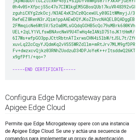
jkpWbaDDftGL2tcxwP45yI+slpDYvmWRps07TFXkAPjGEHYPv
0h4v0S+XfpcjS5c47o7CIWlkgEM5GBosQUb17kuVR48392vGFP
zguhiCXYg2zkOcj/N3AE4xKIhCz0QcewULy08GltWMmyjJ/30z
RwfeEZ8RenN3rJQim1ppAAEwDQYJKoZIhvcNAQELBQADggEBAH
2FMmqicNe6Wt5V/5zOaBMLsGQdqGOHB5cQc79sMBrk680KVhrw
UEL+2qLY1VLfswBNAvcNwV9U4TwHq4eIANiD751oJK1tHmM/u
6I7Ws+wfpGO3ppJCttRbtnATIxrwsCHN4i5lbW/tJSL7t/Zf6T
xuvLq22cCqyYJQdmKq2vVS55WRZdllm+mRtJrv7MLM9gfDPRx
Fv+dwzxcvQjkz03RNhZUodzuD34DPJoYeK++rItsddwQ26KTa
x9gfPf1/+qo=?
-----END CERTIFICATE-----
Configura Edge Microgateway para
Apigee Edge Cloud
Permite que Edge Microgateway opere con una instancia
de Apigee Edge Cloud. Se une y actúa una secuencia de
comandos para implementar un proxy de autenticación