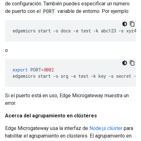
de configuración. También puedes especificar un número
de puerto con el
PORT
variable de entorno. Por ejemplo:
edgemicro start -o docs -e test -k abc123 -s xyz45
o
export
PORT
=
8002
edgemicro
start
-
o
org
-
e
test
-
k
key
-
s
secret
-
p
Si el puerto está en uso, Edge Microgateway muestra un
error.
Acerca del agrupamiento en clústeres
Edge Microgateway usa la interfaz de
Node.js clúster
para
habilitar el agrupamiento en clústeres. El agrupamiento en