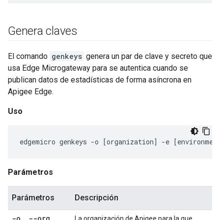
Genera claves
El comando
genkeys
genera un par de clave y secreto que
usa Edge Microgateway para se autentica cuando se
publican datos de estadísticas de forma asíncrona en
Apigee Edge.
Uso
edgemicro
genkeys
-
o
[
organization
]
-
e
[
environmen
Parámetros
Parámetros
Descripción
-o
,
--org
La organización de Apigee para la que