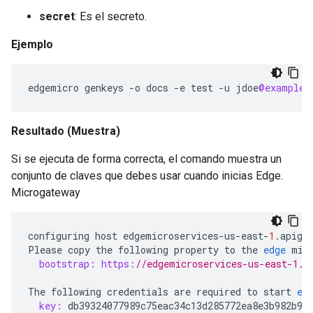
secret
: Es el secreto.
Ejemplo
edgemicro
genkeys
-
o
docs
-
e
test
-
u
jdoe
@example
.
Resultado
(Muestra)
Si se ejecuta de forma correcta, el comando muestra un
conjunto de claves que debes usar cuando inicias Edge.
Microgateway
configuring
host
edgemicroservices
-
us
-
east
-
1.
apige
Please
copy
the
following
property
to
the
edge
mic
bootstrap:
https:
//edgemicroservices-us-east-1.a
The
following
credentials
are
required
to
start
ed
key:
db39324077989c75eac34c13d285772ea8e3b982b95