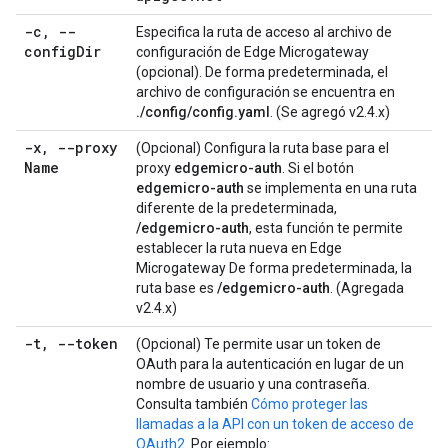
-c
,
--
Especifica la ruta de acceso al archivo de
config
Dir
configuración de Edge Microgateway
(opcional). De forma predeterminada, el
archivo de configuración se encuentra en
./config/config.yaml
. (Se agregó v2.4.x)
-x
,
--proxy
(Opcional) Configura la ruta base para el
Name
proxy
edgemicro-auth
. Si el botón
edgemicro-auth
se implementa en una ruta
diferente de la predeterminada,
/edgemicro-auth
, esta función te permite
establecer la ruta nueva en Edge
Microgateway De forma predeterminada, la
ruta base es
/edgemicro-auth
. (Agregada
v2.4.x)
-t
,
--token
(Opcional) Te permite usar un token de
OAuth para la autenticación en lugar de un
nombre de usuario y una contraseña.
Consulta también
Cómo proteger las
llamadas a la API con un token de acceso de
OAuth2
. Por ejemplo: