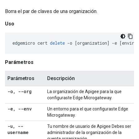
Borra el par de claves de una organización.
Uso
edgemicro
cert
delete
-
o
[
organization
]
-
e
[
enviro
Parámetros
Parámetros
Descripción
-o
,
--org
La organización de Apigee para la que
configuraste Edge Microgateway.
-e
,
--env
Un entorno para el que configuraste Edge
Microgateway.
-u
,
--
Tu nombre de usuario de Apigee Debes ser
username
administrador de la organización de la
cuenta organización.