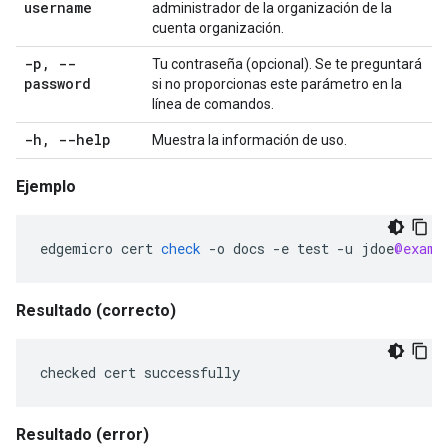
username
administrador de la organización de la
cuenta organización.
-p
,
--
Tu contraseña (opcional). Se te preguntará
password
si no proporcionas este parámetro en la
línea de comandos.
-h
,
--help
Muestra la información de uso.
Ejemplo
edgemicro
cert
check
-
o
docs
-
e
test
-
u
jdoe
@examp
Resultado
(correcto)
checked cert successfully
Resultado
(error)