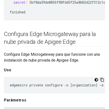
secret:
5
bf8da39de0056f88fdd5f25a8602d22f312c1c8
finished
Configura Edge Microgateway para la
nube privada de Apigee Edge
Configura Edge Microgateway para que funcione con una
instalación de nube privada de Apigee Edge.
Uso
edgemicro
private
configure
-
o
[
organization
]
-
e
[
Parámetros