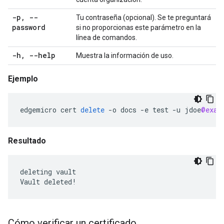
-p
,
--
Tu contraseña (opcional). Se te preguntará
password
si no proporcionas este parámetro en la
línea de comandos.
-h
,
--help
Muestra la información de uso.
Ejemplo
edgemicro
cert
delete
-
o
docs
-
e
test
-
u
jdoe
@exam
Resultado
deleting vault

Vault deleted!
Cómo verificar un certificado