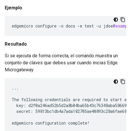
Ejemplo
edgemicro
configure
-
o
docs
-
e
test
-
u
jdoe
@exampl
Resultado
Si se ejecuta de forma correcta, el comando muestra un
conjunto de claves que debes usar cuando inicias Edge.
Microgateway
...

The following credentials are required to start edg
  key: d2f0a246ad52b5d2a8b04ba65b43c76348aba586691c
  secret: 59813bc1db4a7ada182705ae40893c28a6fae680c
edgemicro configuration complete!