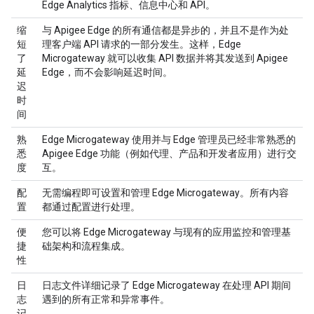
Edge Analytics 指标、信息中心和 API。
缩
与 Apigee Edge 的所有通信都是异步的，并且不是作为处
短
理客户端 API 请求的一部分发生。这样，Edge
了
Microgateway 就可以收集 API 数据并将其发送到 Apigee
延
Edge，而不会影响延迟时间。
迟
时
间
熟
Edge Microgateway 使用并与 Edge 管理员已经非常熟悉的
悉
Apigee Edge 功能（例如代理、产品和开发者应用）进行交
度
互。
配
无需编程即可设置和管理 Edge Microgateway。所有内容
置
都通过配置进行处理。
便
您可以将 Edge Microgateway 与现有的应用监控和管理基
捷
础架构和流程集成。
性
日
日志文件详细记录了 Edge Microgateway 在处理 API 期间
志
遇到的所有正常和异常事件。
记