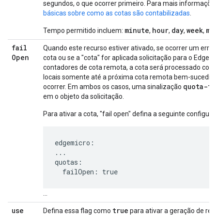
segundos, o que ocorrer primeiro. Para mais informaçõe
básicas sobre como as cotas são contabilizadas
.
minute
hour
day
week
mo
Tempo permitido incluem:
,
,
,
,
fail
Quando este recurso estiver ativado, se ocorrer um err
Open
cota ou se a "cota" for aplicada solicitação para o Edge n
contadores de cota remota, a cota será processado com
locais somente até a próxima cota remota bem-sucedida
quota-fa
ocorrer. Em ambos os casos, uma sinalização
em o objeto da solicitação.
Para ativar a cota, "fail open" defina a seguinte configura
edgemicro:

...

quotas:

  failOpen: true
...
use
true
Defina essa flag como
para ativar a geração de regi