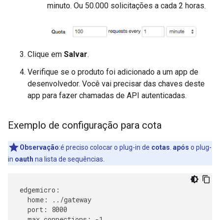
minuto. Ou 50.000 solicitações a cada 2 horas.
Clique em
Salvar
.
Verifique se o produto foi adicionado a um app de
desenvolvedor. Você vai precisar das chaves deste
app para fazer chamadas de API autenticadas.
Exemplo de configuração para cota
Observação
:é preciso colocar o plug-in de
cotas
.
após
o plug-
in
oauth
na lista de sequências.
edgemicro
:
home
:
../
gateway
port
:
8000
max_connections
:
-
1