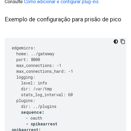
Consulte
Como adicionar e configurar plug-ins
.
Exemplo de configuração para prisão de pico
edgemicro
:
home
:
../
gateway
port
:
8000
max_connections
:
-
1
max_connections_hard
:
-
1
logging
:
level
:
info
dir
:
/
var
/
tmp
stats_log_interval
:
60
plugins
:
dir
:
../
plugins
sequence
:
-
oauth
-
spikearrest
spikearrest
: