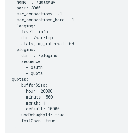
  home: ../gateway

  port: 8000

  max_connections: -1

  max_connections_hard: -1

  logging:

    level: info

    dir: /var/tmp

    stats_log_interval: 60

  plugins:

    dir: ../plugins

    sequence:

      - oauth

      - quota

quotas:

    bufferSize:

      hour: 20000

      minute: 500

      month: 1

      default: 10000

    useDebugMpId: true

    failOpen: true

...