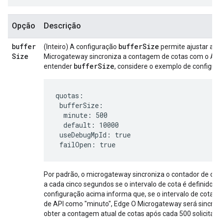
Opção
Descrição
buffer
bufferSize
(Inteiro) A configuração
permite ajustar a 
Size
Microgateway sincroniza a contagem de cotas com o Ap
bufferSize
entender
, considere o exemplo de configur
quotas:

 bufferSize:

  minute: 500

  default: 10000

 useDebugMpId: true

 failOpen: true
Por padrão, o microgateway sincroniza o contador de c
a cada cinco segundos se o intervalo de cota é definido 
configuração acima informa que, se o intervalo de cota f
de API como "minuto", Edge O Microgateway será sincro
obter a contagem atual de cotas após cada 500 solicitaç