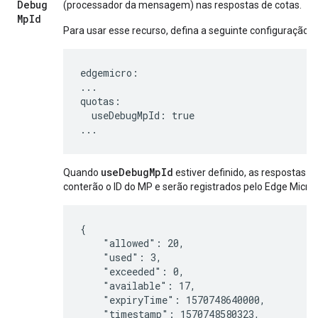
Debug
(processador da mensagem) nas respostas de cotas.
Mp
Id
Para usar esse recurso, defina a seguinte configuração:
edgemicro:

...

quotas:

  useDebugMpId: true

...
useDebugMpId
Quando
estiver definido, as respostas d
conterão o ID do MP e serão registrados pelo Edge Micr
{

    "allowed": 20,

    "used": 3,

    "exceeded": 0,

    "available": 17,

    "expiryTime": 1570748640000,

    "timestamp": 1570748580323,
