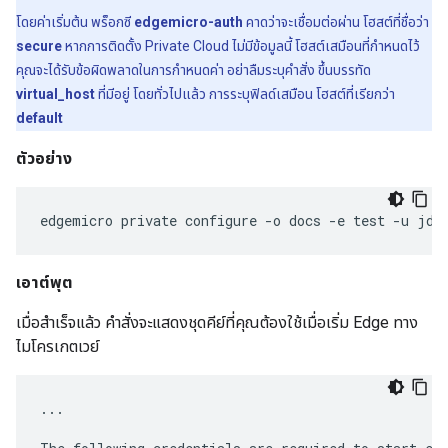
โดยค่าเริ่มต้น พร็อกซี
edgemicro-auth
คาดว่าจะเชื่อมต่อผ่าน โฮสต์ที่ชื่อว่า
secure
หากการติดตั้ง Private Cloud ไม่มีข้อมูลนี้ โฮสต์เสมือนที่กำหนดไว้
คุณจะได้รับข้อผิดพลาดในการกำหนดค่า อย่าลืมระบุคำสั่ง ขึ้นบรรทัด
virtual_host
ที่มีอยู่ โดยทั่วไปแล้ว การระบุฟิลด์เสมือน โฮสต์ที่เรียกว่า
default
ตัวอย่าง
edgemicro
private
configure
-
o
docs
-
e
test
-
u
jdo
เอาต์พุต
เมื่อสำเร็จแล้ว คำสั่งจะแสดงชุดคีย์ที่คุณต้องใช้เมื่อเริ่ม Edge ทาง
ไมโครเกตเวย์
...
