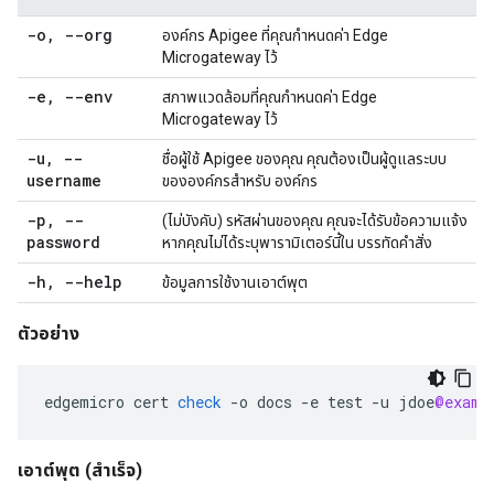
-o
,
--org
องค์กร Apigee ที่คุณกำหนดค่า Edge
Microgateway ไว้
-e
,
--env
สภาพแวดล้อมที่คุณกำหนดค่า Edge
Microgateway ไว้
-u
,
--
ชื่อผู้ใช้ Apigee ของคุณ คุณต้องเป็นผู้ดูแลระบบ
username
ขององค์กรสำหรับ องค์กร
-p
,
--
(ไม่บังคับ) รหัสผ่านของคุณ คุณจะได้รับข้อความแจ้ง
password
หากคุณไม่ได้ระบุพารามิเตอร์นี้ใน บรรทัดคำสั่ง
-h
,
--help
ข้อมูลการใช้งานเอาต์พุต
ตัวอย่าง
edgemicro
cert
check
-
o
docs
-
e
test
-
u
jdoe
@examp
เอาต์พุต
(สำเร็จ)