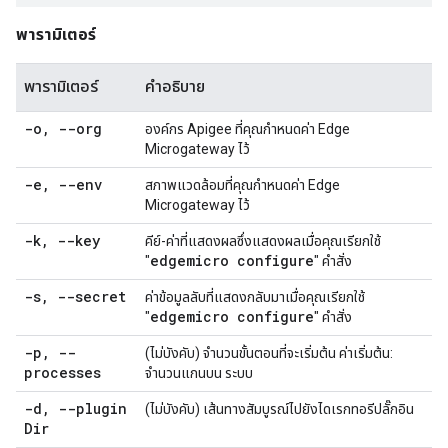
พารามิเตอร์
พารามิเตอร์
คำอธิบาย
-o
,
--org
องค์กร Apigee ที่คุณกำหนดค่า Edge
Microgateway ไว้
-e
,
--env
สภาพแวดล้อมที่คุณกำหนดค่า Edge
Microgateway ไว้
-k
,
--key
คีย์-ค่าที่แสดงผลซึ่งแสดงผลเมื่อคุณเรียกใช้
edgemicro configure
"
" คำสั่ง
-s
,
--secret
ค่าข้อมูลลับที่แสดงกลับมาเมื่อคุณเรียกใช้
edgemicro configure
"
" คำสั่ง
-p
,
--
(ไม่บังคับ) จำนวนขั้นตอนที่จะเริ่มต้น ค่าเริ่มต้น:
processes
จำนวนแกนบน ระบบ
-d
,
--plugin
(ไม่บังคับ) เส้นทางสัมบูรณ์ไปยังไดเรกทอรีปลั๊กอิน
Dir