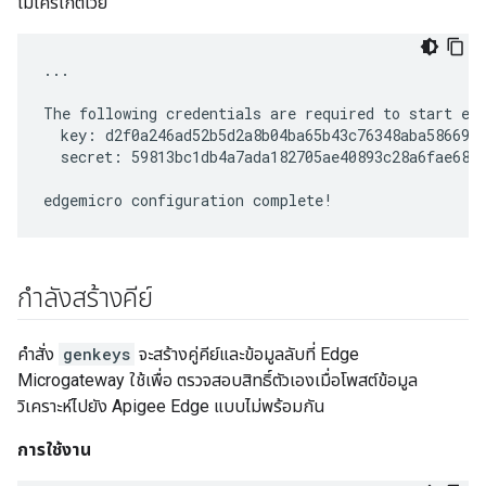
ไมโครเกตเวย์
...

The following credentials are required to start edg
  key: d2f0a246ad52b5d2a8b04ba65b43c76348aba586691c
  secret: 59813bc1db4a7ada182705ae40893c28a6fae680c
edgemicro configuration complete!
กำลังสร้างคีย์
คำสั่ง
genkeys
จะสร้างคู่คีย์และข้อมูลลับที่ Edge
Microgateway ใช้เพื่อ ตรวจสอบสิทธิ์ตัวเองเมื่อโพสต์ข้อมูล
วิเคราะห์ไปยัง Apigee Edge แบบไม่พร้อมกัน
การใช้งาน