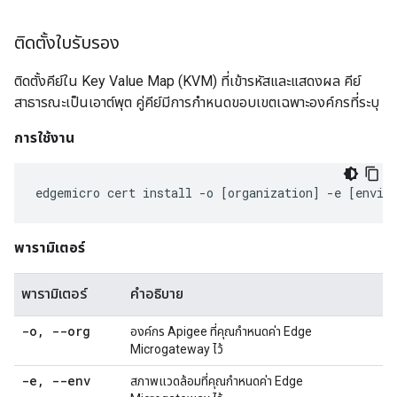
ติดตั้งใบรับรอง
ติดตั้งคีย์ใน Key Value Map (KVM) ที่เข้ารหัสและแสดงผล คีย์
สาธารณะเป็นเอาต์พุต คู่คีย์มีการกำหนดขอบเขตเฉพาะองค์กรที่ระบุ
การใช้งาน
edgemicro
cert
install
-
o
[
organization
]
-
e
[
envir
พารามิเตอร์
พารามิเตอร์
คำอธิบาย
-o
,
--org
องค์กร Apigee ที่คุณกำหนดค่า Edge
Microgateway ไว้
-e
,
--env
สภาพแวดล้อมที่คุณกำหนดค่า Edge