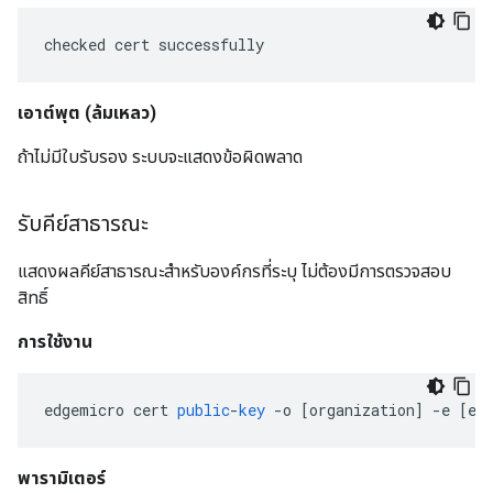
checked cert successfully
เอาต์พุต
(ล้มเหลว)
ถ้าไม่มีใบรับรอง ระบบจะแสดงข้อผิดพลาด
รับคีย์สาธารณะ
แสดงผลคีย์สาธารณะสำหรับองค์กรที่ระบุ ไม่ต้องมีการตรวจสอบ
สิทธิ์
การใช้งาน
edgemicro
cert
public
-
key
-
o
[
organization
]
-
e
[
en
พารามิเตอร์