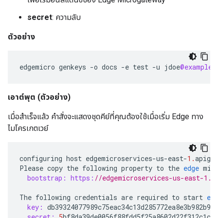
secret
: ความลับ
ตัวอย่าง
edgemicro
genkeys
-
o
docs
-
e
test
-
u
jdoe
@example
.
เอาต์พุต
(ตัวอย่าง)
เมื่อสำเร็จแล้ว คำสั่งจะแสดงชุดคีย์ที่คุณต้องใช้เมื่อเริ่ม Edge ทาง
ไมโครเกตเวย์
configuring
host
edgemicroservices
-
us
-
east
-
1.
apige
Please
copy
the
following
property
to
the
edge
mic
bootstrap:
https:
//edgemicroservices-us-east-1.a
The
following
credentials
are
required
to
start
ed
key:
db39324077989c75eac34c13d285772ea8e3b982b95
secret:
5
bf8da39de0056f88fdd5f25a8602d22f312c1c8