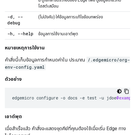
นี้ ดูเอกสารประกอบของ Edge เพื่อ ดูข้อมูลเกี่ยวกับ
โฮสต์เสมือน
-d
,
--
(ไม่บังคับ) ให้ข้อมูลการแก้ไขข้อบกพร่อง
debug
-h
,
--help
ข้อมูลการใช้งานเอาต์พุต
หมายเหตุการใช้งาน
คำสั่งนี้เก็บข้อมูลการกำหนดค่าใน ประมาณ
/.edgemicro/org-
env-config.yaml
ตัวอย่าง
edgemicro
configure
-
o
docs
-
e
test
-
u
jdoe
@exampl
เอาต์พุต
เมื่อสำเร็จแล้ว คำสั่งจะแสดงชุดคีย์ที่คุณต้องใช้เมื่อเริ่ม Edge ทาง