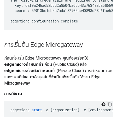
The following credentials are required to start edg
  key: d2f0a246ad52b5d2a8b04ba65b43c76348aba586691c
  secret: 59813bc1db4a7ada182705ae40893c28a6fae680c
edgemicro configuration complete!
การเริ่มต้น Edge Microgateway
ก่อนที่จะเริ่ม Edge Microgateway คุณต้องเรียกใช้
edgemicroกำหนดค่า
ก่อน (Public Cloud) หรือ
edgemicroส่วนตัวกำหนดค่า
(Private Cloud) การกำหนดค่า จะ
แสดงผลคีย์และค่าข้อมูลลับที่จำเป็นเพื่อเริ่มต้นใช้งาน Edge
Microgateway
การใช้งาน
edgemicro
start
-
o
[
organization
]
-
e
[
environment
]