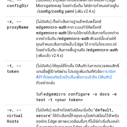
(ไม่บังคับ) ระบุเส้นทางไปยังไฟล์การกำหนดค่า Edge
config
Dir
Microgateway โดยค่าเริ่มต้น ไฟล์การกำหนดค่าอยู่ใน
./config/config.yaml
(เพิ่ม v2.4.x)
-x
,
--
(ไม่บังคับ) ตั้งค่าเส้นทางฐานสำหรับพร็อกซี
proxy
Name
edgemicro-auth
หาก ระบบทำให้พร็อกซี
edgemicro-auth
ใช้งานได้ภายใต้เส้นทางที่แตกต่าง
จากค่าเริ่มต้น
/edgemicro-auth
ฟีเจอร์นี้จะช่วยให้
คุณกำหนดเส้นทางใหม่ใน Edge ได้ ทางไมโครเกตเวย์
โดยค่าเริ่มต้น เส้นทางพื้นฐานคือ
/edgemicro-auth
(เพิ่มแล้ว v2.4.x)
-t
,
--
(ไม่บังคับ) ให้คุณใช้โทเค็น OAuth ในการตรวจสอบสิทธิ์
token
แทนชื่อผู้ใช้/รหัสผ่าน โปรดดูเพิ่มเติมที่หัวข้อ
การเรียก
API ที่ปลอดภัยด้วยโทเค็นเพื่อการเข้าถึง OAuth2
ตัวอย่างเช่น
edgemicro configure -o docs -e
วันที่
test -t <your token>
-v
,
--
default
,
(ไม่บังคับ) ลบล้างโฮสต์เสมือนเริ่มต้น "
virtual
secure
" ใช้ตัวเลือกนี้ถ้าคุณระบุโฮสต์เสมือนไว้สำหรับ
Hosts
องค์กร Edge:สภาพแวดล้อมอื่นๆ ที่ไม่ใช่ค่าเริ่มต้นเหล่า