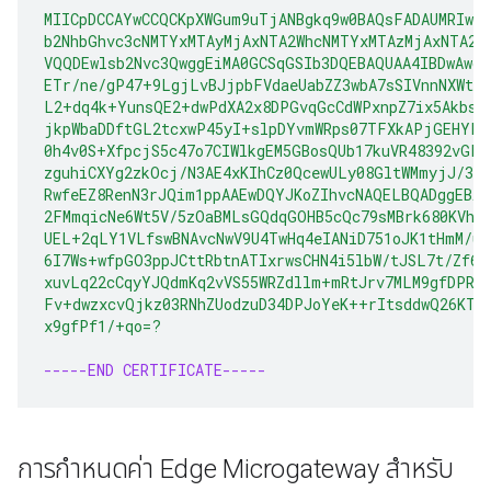
MIICpDCCAYwCCQCKpXWGum9uTjANBgkq9w0BAQsFADAUMRIwE
b2NhbGhvc3cNMTYxMTAyMjAxNTA2WhcNMTYxMTAzMjAxNTA2W
VQQDEwlsb2Nvc3QwggEiMA0GCSqGSIb3DQEBAQUAA4IBDwAwgg
ETr/ne/gP47+9LgjLvBJjpbFVdaeUabZZ3wbA7sSIVnnNXWt3
L2+dq4k+YunsQE2+dwPdXA2x8DPGvqGcCdWPxnpZ7ix5Akbs8
jkpWbaDDftGL2tcxwP45yI+slpDYvmWRps07TFXkAPjGEHYPv
0h4v0S+XfpcjS5c47o7CIWlkgEM5GBosQUb17kuVR48392vGFP
zguhiCXYg2zkOcj/N3AE4xKIhCz0QcewULy08GltWMmyjJ/30z
RwfeEZ8RenN3rJQim1ppAAEwDQYJKoZIhvcNAQELBQADggEBAH
2FMmqicNe6Wt5V/5zOaBMLsGQdqGOHB5cQc79sMBrk680KVhrw
UEL+2qLY1VLfswBNAvcNwV9U4TwHq4eIANiD751oJK1tHmM/u
6I7Ws+wfpGO3ppJCttRbtnATIxrwsCHN4i5lbW/tJSL7t/Zf6T
xuvLq22cCqyYJQdmKq2vVS55WRZdllm+mRtJrv7MLM9gfDPRx
Fv+dwzxcvQjkz03RNhZUodzuD34DPJoYeK++rItsddwQ26KTa
x9gfPf1/+qo=?
-----END CERTIFICATE-----
การกำหนดค่า Edge Microgateway สำหรับ