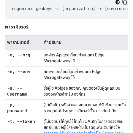
edgemicro
genkeys
-
o
[
organization
]
-
e
[
environmen
พารามิเตอร์
พารามิเตอร์
คำอธิบาย
-o
,
--org
องค์กร Apigee ที่คุณกำหนดค่า Edge
Microgateway ไว้
-e
,
--env
สภาพแวดล้อมที่คุณกำหนดค่า Edge
Microgateway ไว้
-u
,
--
ชื่อผู้ใช้ Apigee ของคุณ คุณต้องเป็นผู้ดูแลระบบ
username
ขององค์กรสำหรับ องค์กร
-p
,
--
(ไม่บังคับ) รหัสผ่านของคุณ คุณจะได้รับข้อความแจ้ง
password
หากคุณไม่ได้ระบุพารามิเตอร์นี้ใน บรรทัดคำสั่ง
-t
,
--token
(ไม่บังคับ) ให้คุณใช้โทเค็น OAuth ในการตรวจสอบ
สิทธิ์แทนชื่อผู้ใช้/รหัสผ่าน โปรดดูเพิ่มเติมที่หัวข้อ