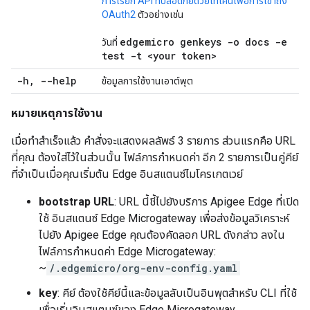
การเรียก API ที่ปลอดภัยด้วยโทเค็นเพื่อการเข้าถึง
OAuth2
ตัวอย่างเช่น
edgemicro genkeys -o docs -e
วันที่
test -t <your token>
-h
,
--help
ข้อมูลการใช้งานเอาต์พุต
หมายเหตุการใช้งาน
เมื่อทำสำเร็จแล้ว คำสั่งจะแสดงผลลัพธ์ 3 รายการ ส่วนแรกคือ URL
ที่คุณ ต้องใส่ไว้ในส่วนนั้น ไฟล์การกำหนดค่า อีก 2 รายการเป็นคู่คีย์
ที่จําเป็นเมื่อคุณเริ่มต้น Edge อินสแตนซ์ไมโครเกตเวย์
bootstrap URL
: URL นี้ชี้ไปยังบริการ Apigee Edge ที่เปิด
ใช้ อินสแตนซ์ Edge Microgateway เพื่อส่งข้อมูลวิเคราะห์
ไปยัง Apigee Edge คุณต้องคัดลอก URL ดังกล่าว ลงใน
ไฟล์การกำหนดค่า Edge Microgateway:
~
/.edgemicro/org-env-config.yaml
key
: คีย์ ต้องใช้คีย์นี้และข้อมูลลับเป็นอินพุตสำหรับ CLI ที่ใช้
เพื่อเริ่มอินสแตนซ์ของ Edge Microgateway