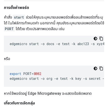
การตั้งค่าพอร์ต
คำสั่ง
start
ช่วยให้คุณระบุหมายเลขพอร์ตเพื่อลบล้างพอร์ตที่ระบุ
ได้ ในไฟล์การกำหนดค่า นอกจากนี้ คุณยังระบุหมายเลขพอร์ตโดยใช้
PORT
ได้ด้วย ตัวแปรสภาพแวดล้อม เช่น
edgemicro start -o docs -e test -k abc123 -s xyz45
หรือ
export
PORT
=
8002
edgemicro
start
-
o
org
-
e
test
-
k
key
-
s
secret
-
p
หากใช้พอร์ตอยู่ Edge Microgateway จะแสดงข้อผิดพลาด
เกี่ยวกับการจัดกลุ่ม