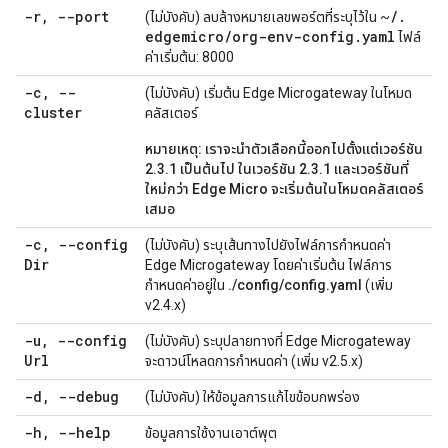
-r
,
--port
/
.
(ไม่บังคับ) ลบล้างหมายเลขพอร์ตที่ระบุไว้ใน ~
edgemicro
/
org-env-config
.
yaml
ไฟล์
ค่าเริ่มต้น: 8000
-c
,
--
(ไม่บังคับ) เริ่มต้น Edge Microgateway ในโหมด
cluster
คลัสเตอร์
หมายเหตุ:
เราจะนำตัวเลือกนี้ออกไปตั้งแต่เวอร์ชัน
2.3.1 เป็นต้นไป ในเวอร์ชัน 2.3.1 และเวอร์ชันที่
ใหม่กว่า Edge Micro จะเริ่มต้นในโหมดคลัสเตอร์
เสมอ
-c
,
--config
(ไม่บังคับ) ระบุเส้นทางไปยังไฟล์การกำหนดค่า
Dir
Edge Microgateway โดยค่าเริ่มต้น ไฟล์การ
กำหนดค่าอยู่ใน
./config/config.yaml
(เพิ่ม
v2.4.x)
-u
,
--config
(ไม่บังคับ) ระบุปลายทางที่ Edge Microgateway
Url
จะดาวน์โหลดการกำหนดค่า (เพิ่ม v2.5.x)
-d
,
--debug
(ไม่บังคับ) ให้ข้อมูลการแก้ไขข้อบกพร่อง
-h
,
--help
ข้อมูลการใช้งานเอาต์พุต