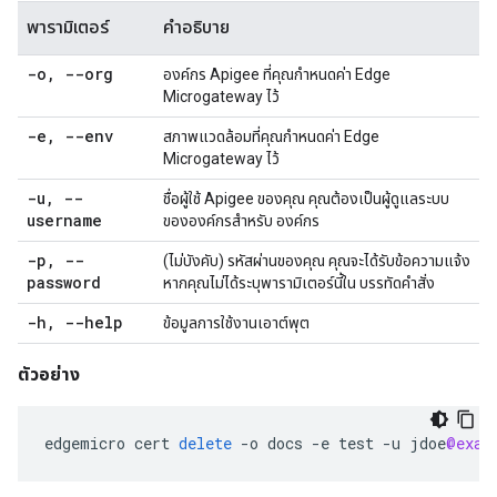
พารามิเตอร์
คำอธิบาย
-o
,
--org
องค์กร Apigee ที่คุณกำหนดค่า Edge
Microgateway ไว้
-e
,
--env
สภาพแวดล้อมที่คุณกำหนดค่า Edge
Microgateway ไว้
-u
,
--
ชื่อผู้ใช้ Apigee ของคุณ คุณต้องเป็นผู้ดูแลระบบ
username
ขององค์กรสำหรับ องค์กร
-p
,
--
(ไม่บังคับ) รหัสผ่านของคุณ คุณจะได้รับข้อความแจ้ง
password
หากคุณไม่ได้ระบุพารามิเตอร์นี้ใน บรรทัดคำสั่ง
-h
,
--help
ข้อมูลการใช้งานเอาต์พุต
ตัวอย่าง
edgemicro
cert
delete
-
o
docs
-
e
test
-
u
jdoe
@exam