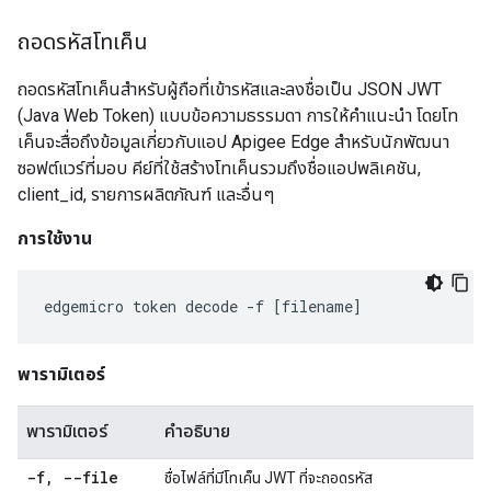
ถอดรหัสโทเค็น
ถอดรหัสโทเค็นสำหรับผู้ถือที่เข้ารหัสและลงชื่อเป็น JSON JWT
(Java Web Token) แบบข้อความธรรมดา การให้คำแนะนำ โดยโท
เค็นจะสื่อถึงข้อมูลเกี่ยวกับแอป Apigee Edge สำหรับนักพัฒนา
ซอฟต์แวร์ที่มอบ คีย์ที่ใช้สร้างโทเค็นรวมถึงชื่อแอปพลิเคชัน,
client_id, รายการผลิตภัณฑ์ และอื่นๆ
การใช้งาน
edgemicro
token
decode
-
f
[
filename
]
พารามิเตอร์
พารามิเตอร์
คำอธิบาย
-f
,
--file
ชื่อไฟล์ที่มีโทเค็น JWT ที่จะถอดรหัส