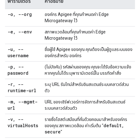
พารามิเตอร์
คำอธิบาย
-o
,
--org
องค์กร Apigee ที่คุณกำหนดค่า Edge
Microgateway ไว้
-e
,
--env
สภาพแวดล้อมที่คุณกำหนดค่า Edge
Microgateway ไว้
-u
,
--
ชื่อผู้ใช้ Apigee ของคุณ คุณต้องเป็นผู้ดูแลระบบของ
username
องค์กรสำหรับ องค์กร
-p
,
--
(ไม่บังคับ) รหัสผ่านของคุณ คุณจะได้รับข้อความแจ้ง
password
หากคุณไม่ได้ระบุพารามิเตอร์นี้ใน บรรทัดคำสั่ง
-r
,
--
ระบุ URL รันไทม์สำหรับอินสแตนซ์ระบบคลาวด์ส่วน
runtime-url
ตัว
-m
,
--mgmt-
URL ของเซิร์ฟเวอร์การจัดการสำหรับอินสแตนซ์
url
ระบบคลาวด์ส่วนตัว
-v
,
--
รายชื่อโฮสต์เสมือนที่คั่นด้วยคอมมาสำหรับองค์กร
virtual
Hosts
default
,
ของคุณ:สภาพแวดล้อม ค่าเริ่มต้น "
secure
"