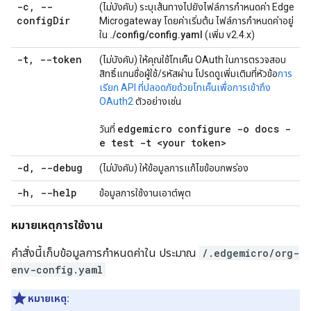
-c
,
--
(ไม่บังคับ) ระบุเส้นทางไปยังไฟล์การกำหนดค่า Edge
config
Dir
Microgateway โดยค่าเริ่มต้น ไฟล์การกำหนดค่าอยู่
ใน
./config/config.yaml
(เพิ่ม v2.4.x)
-t
,
--token
(ไม่บังคับ) ให้คุณใช้โทเค็น OAuth ในการตรวจสอบ
สิทธิ์แทนชื่อผู้ใช้/รหัสผ่าน โปรดดูเพิ่มเติมที่หัวข้อ
การ
เรียก API ที่ปลอดภัยด้วยโทเค็นเพื่อการเข้าถึง
OAuth2
ตัวอย่างเช่น
edgemicro configure -o docs -
วันที่
e test -t <your token>
-d
,
--debug
(ไม่บังคับ) ให้ข้อมูลการแก้ไขข้อบกพร่อง
-h
,
--help
ข้อมูลการใช้งานเอาต์พุต
หมายเหตุการใช้งาน
คำสั่งนี้เก็บข้อมูลการกำหนดค่าใน ประมาณ
/.edgemicro/org-
env-config.yaml
หมายเหตุ: