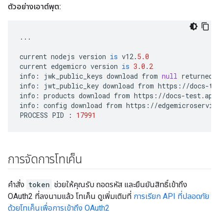
ตัวอย่างเอาต์พุต:
...
current
nodejs
version
is
v12
.
5.0
current
edgemicro
version
is
3.0
.
2
info
:
jwk_public_keys
download
from
null
returned
info
:
jwt_public_key
download
from
https
:
//
docs
-
te
info
:
products
download
from
https
:
//
docs
-
test
.
api
info
:
config
download
from
https
:
//
edgemicroservic
PROCESS
PID
:
17991
การจัดการโทเค็น
คำสั่ง
token
ช่วยให้คุณรับ ถอดรหัส และยืนยันสิทธิ์เข้าถึง
OAuth2 ที่ลงนามแล้ว โทเค็น ดูเพิ่มเติมที่
การเรียก API ที่ปลอดภัย
ด้วยโทเค็นเพื่อการเข้าถึง OAuth2