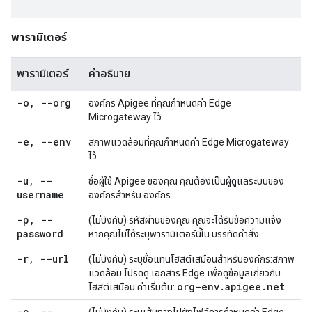
พารามิเตอร์
พารามิเตอร์
คำอธิบาย
-o
,
--org
องค์กร Apigee ที่คุณกำหนดค่า Edge
Microgateway ไว้
-e
,
--env
สภาพแวดล้อมที่คุณกำหนดค่า Edge Microgateway
ไว้
-u
,
--
ชื่อผู้ใช้ Apigee ของคุณ คุณต้องเป็นผู้ดูแลระบบของ
username
องค์กรสำหรับ องค์กร
-p
,
--
(ไม่บังคับ) รหัสผ่านของคุณ คุณจะได้รับข้อความแจ้ง
password
หากคุณไม่ได้ระบุพารามิเตอร์นี้ใน บรรทัดคำสั่ง
-r
,
--url
(ไม่บังคับ) ระบุชื่อแทนโฮสต์เสมือนสำหรับองค์กร:สภาพ
แวดล้อม โปรดดู เอกสาร Edge เพื่อดูข้อมูลเกี่ยวกับ
org-env
.
apigee
.
net
โฮสต์เสมือน ค่าเริ่มต้น:
-c
,
--