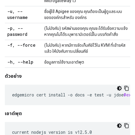
Microgateway ไว้
-u
,
--
ชื่อผู้ใช้ Apigee ของคุณ คุณต้องเป็นผู้ดูแลระบบ
username
ขององค์กรสำหรับ องค์กร
-p
,
--
(ไม่บังคับ) รหัสผ่านของคุณ คุณจะได้รับข้อความแจ้ง
password
หากคุณไม่ได้ระบุพารามิเตอร์นี้ใน บรรทัดคำสั่ง
-f
,
--force
(ไม่บังคับ) หากมีการจัดเก็บคีย์ไว้ใน KVM ที่เข้ารหัส
แล้ว ให้บังคับการเปลี่ยนคีย์
-h
,
--help
ข้อมูลการใช้งานเอาต์พุต
ตัวอย่าง
edgemicro
cert
install
-
o
docs
-
e
test
-
u
jdoe
@exa
เอาต์พุต
current nodejs version is v12.5.0
