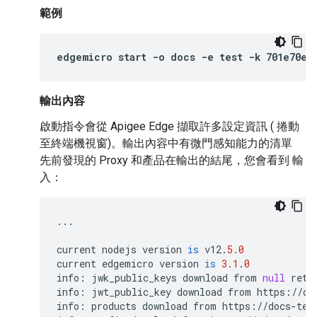
範例
edgemicro start -o docs -e test -k 701e70e71
輸出內容
啟動指令會從 Apigee Edge 擷取許多設定資訊 ( 捲動
至終端機視窗)。輸出內容中有微門感知能力的清單
先前發現的 Proxy 和產品在輸出的結尾，您會看到 輸
入：
...
current
nodejs
version
is
v12
.
5.0
current
edgemicro
version
is
3.1
.
0
info
:
jwk_public_keys
download
from
null
retu
info
:
jwt_public_key
download
from
https
:
//
do
info
:
products
download
from
https
:
//
docs
-
tes