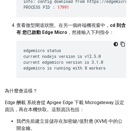
info
:
config
download
from
https
:
//
edgemicros
PROCESS
PID
:
17991
查看微型閘道狀態。在另一個終端機視窗中，
cd 到含
有 您已啟動 Edge Micro
，然後輸入下列指令：
edgemicro status

current nodejs version is v12.5.0

current edgemicro version is 3.1.0

edgemicro is running with 8 workers
為什麼會這樣？
Edge 酬載 系統會從 Apigee Edge 下載 Microgateway 設定
資訊，再在本機快取。這類資訊包括：
我們先前建立並儲存在加密鍵/值對應 (KVM) 中的公
開金鑰。