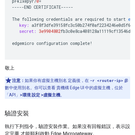
pFkIxepyr
/
0
=
-----
END
CERTIFICATE
-----
The
following
credentials
are
required
to
start
ed
key:
a3f8f3dfe39158fc3c50b274f0af2234246e0d5f6e
secret:
3e9904802
fb3c0e8ca408128a11119cf13546d5
edgemicro
configuration
complete
!
敬上
注意：
如果你有虛擬主機別名 定義後，在
-r <router-ip>
參
數中使用別名。你可以查看 貴機構 Edge UI 中的虛擬主機，位於
「API」
>環境 設定 >虛擬主機
。
驗證安裝
執行下列指令，驗證安裝作業。如果沒有回報錯誤，表示設
定完畢 才能順利啟動 Edge Microgateway。