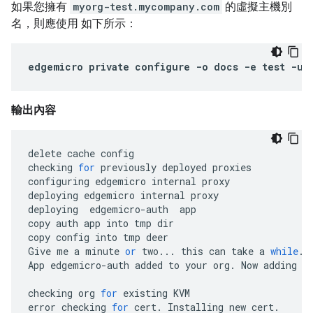
如果您擁有
myorg-test.mycompany.com
的虛擬主機別
名，則應使用 如下所示：
edgemicro
private
configure
-
o
docs
-
e
test
-
u
輸出內容
delete
cache
config
checking
for
previously
deployed
proxies
configuring
edgemicro
internal
proxy
deploying
edgemicro
internal
proxy
deploying
edgemicro
-
auth
app
copy
auth
app
into
tmp
dir
copy
config
into
tmp
deer
Give
me
a
minute
or
two
...
this
can
take
a
while
..
App
edgemicro
-
auth
added
to
your
org
.
Now
adding
r
checking
org
for
existing
KVM
error
checking
for
cert
.
Installing
new
cert
.