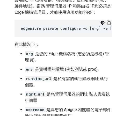
郵件地址)、密碼 管理伺服器 IP 和路由器 IP您必須是
Edge 機構管理員，才能使用這項功能 指令：
edgemicro
private
configure
-
o
[
org
]
-
e
[
e
在此情況下：
org
是您的 Edge 機構名稱 (您必須是機構) 管
理員)。
env
是貴機構的環境 (例如測試或 prod)。
runtime_url
是私有雲的執行階段網址 執行
個體。
mgmt_url
是您管理伺服器的網址 私人雲端執
行個體
username
是與您的 Apigee 相關聯的電子郵件
地址 讓他們使用服務帳戶