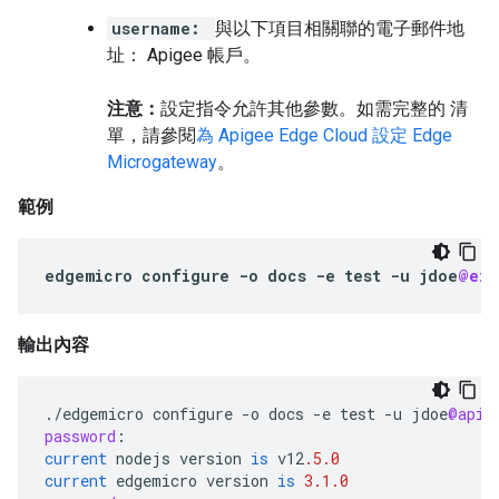
username:
與以下項目相關聯的電子郵件地
址： Apigee 帳戶。
注意：
設定指令允許其他參數。如需完整的 清
單，請參閱
為 Apigee Edge Cloud 設定 Edge
Microgateway
。
範例
edgemicro
configure
-
o
docs
-
e
test
-
u
jdoe
@exa
輸出內容
.
/
edgemicro
configure
-
o
docs
-
e
test
-
u
jdoe
@apig
password
:
current
nodejs
version
is
v12
.5.0
current
edgemicro
version
is
3.1.0