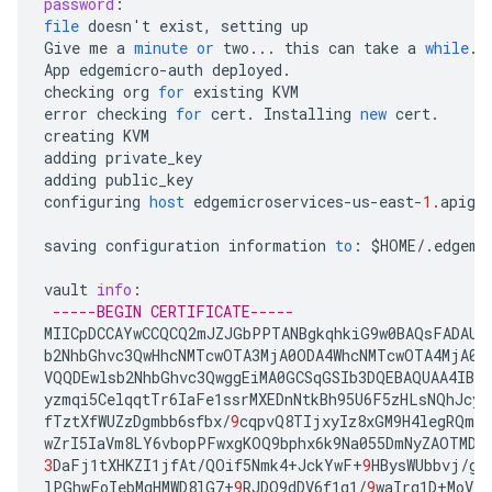
password
:
file
doesn
'
t
exist
,
setting
up
Give
me
a
minute
or
two
...
this
can
take
a
while
..
App
edgemicro
-
auth
deployed
.
checking
org
for
existing
KVM
error
checking
for
cert
.
Installing
new
cert
.
creating
KVM
adding
private_key
adding
public_key
configuring
host
edgemicroservices
-
us
-
east
-
1.
apige
saving
configuration
information
to
:
$
HOME
/
.
edgemi
vault
info
:
-----BEGIN CERTIFICATE-----
MIICpDCCAYwCCQCQ2mJZJGbPPTANBgkqhkiG9w0BAQsFADAUM
b2NhbGhvc3QwHhcNMTcwOTA3MjA0ODA4WhcNMTcwOTA4MjA0O
VQQDEwlsb2NhbGhvc3QwggEiMA0GCSqGSIb3DQEBAQUAA4IBDw
yzmqi5CelqqtTr6IaFe1ssrMXEDnNtkBh95U6F5zHLsNQhJcyN
fTztXfWUZzDgmbb6sfbx
/
9
cqpvQ8TIjxyIz8xGM9H4legRQms
wZrI5IaVm8LY6vbopPFwxgKOQ9bphx6k9Na055DmNyZAOTMD
+
3
DaFj1tXHKZI1jfAt
/
QOif5Nmk4
+
JckYwF
+
9
HBysWUbbvj
/
gn
lPGhwFoIebMqHMWD8lG7
+
9
RJDO9dDV6f1g1
/
9
waIrq1D
+
MoVXo