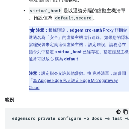
virtual_host
是以逗號分隔的虛擬主機清單
。預設值為
default,secure
。
注意：
根據預設，
edgemicro-auth
Proxy 預期會
透過名為「安全」
的虛擬主機進行連線。如果您的隱私
雲端安裝未定義這個虛擬主機， 設定錯誤。請務必在
指令列中指定 a
virtual_host
已經存在。指定虛擬主機
通常可以放心 稱為
default
注意：
設定指令允許其他參數。換 完整清單，請參閱
「
為 Apigee Edge 私人設定 Edge Microgateway
Cloud
範例
edgemicro
private
configure
-
o
docs
-
e
test
-
u