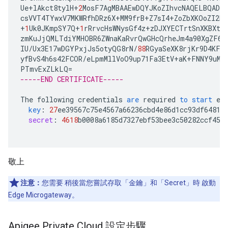
Ue
+
lAkct8tylH
+
2
MosF7AgMBAAEwDQYJKoZIhvcNAQELBQADgg
csVVT4TYwxV7MKWRfhDRz6X
+
MM9frB
+
Z7sI4
+
ZoZbXKOoZI2h
+
1
Uk0JKmpSY7Q
+
1
rRrvcHsWNysGf4z
+
zDJXYECTrtSnXKBXtb
zmKuJjQMLTdiYMHOBR6ZWnaKaRvrQwGHcQrheJm4a90XgZF6j
IU
/
Ux3E17wDGYPxjJs5otyQG8rN
/
88
RGyaSeXK8rjKr9D4KFG
yfBvS4h6s42FCOR
/
eLpmMllVoO9up71Fa3EtV
+
aK
+
FNNY9uMb
PTmvExZLkLQ
=
-----END CERTIFICATE-----
The
following
credentials
are
required
to
start
ed
key
:
27
ee39567c75e4567a66236cbd4e86d1cc93df64814
secret
:
4618
b0008a6185d7327ebf53bee3c50282ccf45a
敬上
注意：
您需要 稍後當您嘗試存取「金鑰」
和「Secret」
時 啟動
Edge Microgateway。
Apigee Private Cloud 設定步驟