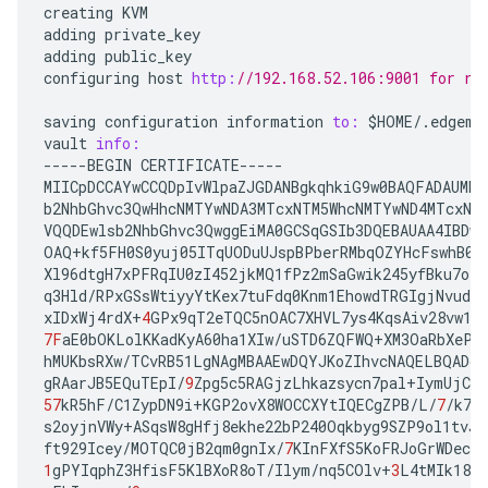
creating
KVM
adding
private_key
adding
public_key
configuring
host
http:
//192.168.52.106:9001 for re
saving
configuration
information
to:
$HOME
/
.
edgemi
vault
info:
-----
BEGIN
CERTIFICATE
-----
MIICpDCCAYwCCQDpIvWlpaZJGDANBgkqhkiG9w0BAQFADAUMRI
b2NhbGhvc3QwHhcNMTYwNDA3MTcxNTM5WhcNMTYwND4MTcxNT
VQQDEwlsb2NhbGhvc3QwggEiMA0GCSqGSIb3DQEBAUAA4IBDwA
OAQ
+
kf5FH0S0yuj05ITqUODuUJspBPberRMbqOZYHcFswhB0Y
Xl96dtgH7xPFRqIU0zI452jkMQ1fPz2mSaGwik245yfBku7olo
q3Hld
/
RPxGSsWtiyyYtKex7tuFdq0Knm1EhowdTRGIgjNvude
xIDxWj4rdX
+
4
GPx9qT2eTQC5nOAC7XHVL7ys4KqsAiv28vw10
7F
aE0bOKLolKKadKyA60ha1XIw
/
uSTD6ZQFWQ
+
XM3OaRbXePW
hMUKbsRXw
/
TCvRB51LgNAgMBAAEwDQYJKoZIhvcNAQELBQADg
gRAarJB5EQuTEpI
/
9
Zpg5c5RAGjzLhkazsycn7pal
+
IymUjCV7
57
kR5hF
/
C1ZypDN9i
+
KGP2ovX8WOCCXYtIQECgZPB
/
L
/
7
/
k7B
s2oyjnVWy
+
ASqsW8gHfj8ekhe22bP240Oqkbyg9SZP9ol1tvJX
ft929Icey
/
MOTQC0jB2qm0gnIx
/
7
KInFXfS5KoFRJoGrWDeck
1
gPYIqphZ3HfisF5KlBXoR8oT
/
Ilym
/
nq5COlv
+
3
L4tMIk18F