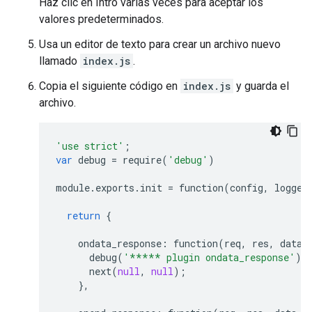
Haz clic en Intro varias veces para aceptar los
valores predeterminados.
Usa un editor de texto para crear un archivo nuevo
llamado
index.js
.
Copia el siguiente código en
index.js
y guarda el
archivo.
'use strict'
;
var
debug
=
require
(
'debug'
)
module
.
exports
.
init
=
function
(
config
,
logger
return
{
ondata_response
:
function
(
req
,
res
,
data
,
debug
(
'***** plugin ondata_response'
);
next
(
null
,
null
);
},