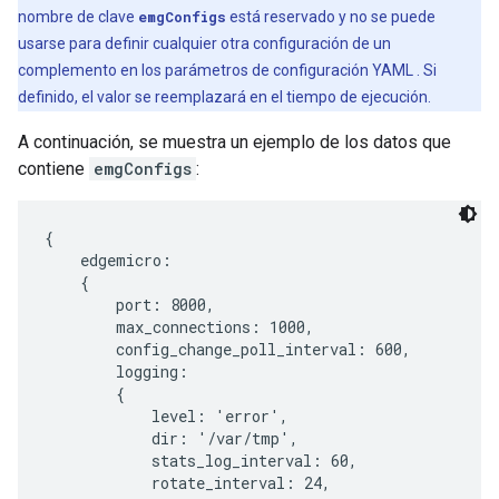
nombre de clave
emgConfigs
está reservado y no se puede
usarse para definir cualquier otra configuración de un
complemento en los parámetros de configuración YAML . Si
definido, el valor se reemplazará en el tiempo de ejecución.
A continuación, se muestra un ejemplo de los datos que
contiene
emgConfigs
:
{

    edgemicro:

    {

        port: 8000,

        max_connections: 1000,

        config_change_poll_interval: 600,

        logging:

        {

            level: 'error',

            dir: '/var/tmp',

            stats_log_interval: 60,

            rotate_interval: 24,
