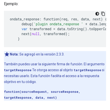
Ejemplo:
ondata_response
:
function
(
req
,
res
,
data
,
next
)
{
debug
(
'plugin ondata_response '
+
data
.
lengt
var
transformed
=
data
.
toString
()
.
toUpperCas
next
(
null
,
transformed
);
}
Nota:
Se agregó en la versión 2.3.3.
También puedes usar la siguiente firma de función. El argumento
targetResponse
Te otorga acceso al objeto
targetResponse
si
necesitas usarlo. Esta función facilita el acceso a la respuesta
objetivo en tu código.
function(sourceRequest, sourceResponse,
targetResponse, data, next)