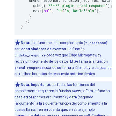
onend_response
:
function
(
req
,
res
,
data
,
debug
(
'***** plugin onend_response'
);
next
(
null
,
"Hello, World!
\n\n
"
);
}
};
}
Nota:
Las funciones del complemento (
*_response
)
son
controladores de eventos
. La función
ondata_response
cada vez que Edge Microgateway
recibe un fragmento de los datos. El Se llama a la función
onend_response
cuando se llama al último byte de cuando
se reciben los datos de respuesta ante incidentes.
Nota:
Importante:
La Todas las funciones del
complemento requieren la función
next()
. Esta la función
pasa
error
(primer argumento) y
data
(segundo
(argumento) a la siguiente función del complemento a la
que se llama. Ten en cuenta que, en este ejemplo,
argumento
data
en
ondata_response
es
null
. Configurar