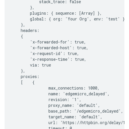
            stack_trace: false

        },

        plugins: { sequence: [Array] },

        global: { org: 'Your Org', env: 'test' }

    },

    headers:

    {

        'x-forwarded-for': true,

        'x-forwarded-host': true,

        'x-request-id': true,

        'x-response-time': true,

        via: true

    },

    proxies:

    [    {

                max_connections: 1000,

                name: 'edgemicro_delayed',

                revision: '1',

                proxy_name: 'default',

                base_path: '/edgemicro_delayed',

                target_name: 'default',

                url: 'https://httpbin.org/delay/10'
                timeout: 0
