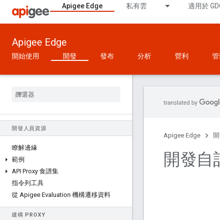
Apigee Edge
私有雲
適用於 GD
Apigee Edge
開始使用
開發
發布
分析
營利
管
開發人員資源
Apigee Edge
開
瞭解邊緣
開發自
範例
API Proxy 食譜集
指令列工具
從 Apigee Evaluation 機構遷移資料
建構 PROXY