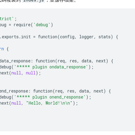
trict'
;
bug
=
require
(
'debug'
)
.
exports
.
init
=
function
(
config
,
logger
,
stats
)
{
rn
{
data_response
:
function
(
req
,
res
,
data
,
next
)
{
debug
(
'***** plugin ondata_response'
);
next
(
null
,
null
);
end_response
:
function
(
req
,
res
,
data
,
next
)
{
debug
(
'***** plugin onend_response'
);
next
(
null
,
"Hello, World!
\n\n
"
);