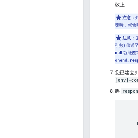
敬上
注意：
塊時，就會
注意：
引數) 傳
null
就能覆
onend_res
您已建立外掛
[env]-co
將
respo
      .
      
      
      