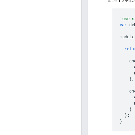
'use s
var
de
module
retu
on
},
on
}
};
}