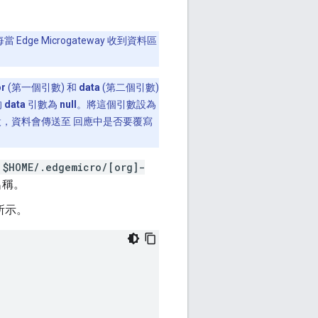
當 Edge Microgateway 收到資料區
or
(第一個引數) 和
data
(第二個引數)
的
data
引數為
null
。將這個引數設為
，資料會傳送至 回應中是否要覆寫
$HOME/.edgemicro/[org]-
名稱。
所示。