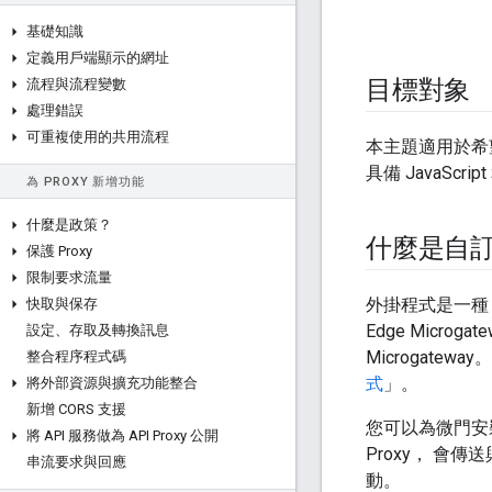
基礎知識
定義用戶端顯示的網址
目標對象
流程與流程變數
處理錯誤
可重複使用的共用流程
本主題適用於希望
具備 JavaScr
為 PROXY 新增功能
什麼是政策？
什麼是自訂 E
保護 Proxy
限制要求流量
外掛程式是一種 N
快取與保存
Edge Micr
設定、存取及轉換訊息
Microgat
整合程序程式碼
式
」。
將外部資源與擴充功能整合
新增 CORS 支援
您可以為微門安
將 API 服務做為 API Proxy 公開
Proxy， 
串流要求與回應
動。