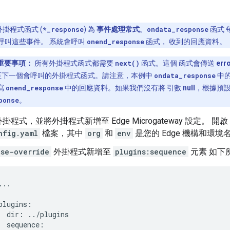
外掛程式函式 (
*_response
) 為
事件處理常式
。
ondata_response
函式 每
呼叫這些事件。 系統會呼叫
onend_response
函式， 收到的回應資料。
重要事項：
所有外掛程式函式都需要
next()
函式。這個 函式會傳送
err
送至下一個會呼叫的外掛程式函式。請注意，本例中
ondata_response
中
寫
onend_response
中的回應資料。如果我們沒有將 引數
null
，根據預設
ponse
。
程式，並將外掛程式新增至 Edge Microgateway 設定。 開啟
nfig.yaml
檔案，其中
org
和
env
是您的 Edge 機構和環境
nse-override
外掛程式新增至
plugins:sequence
元素 如下
..

plugins:

  dir: ../plugins

  sequence:
