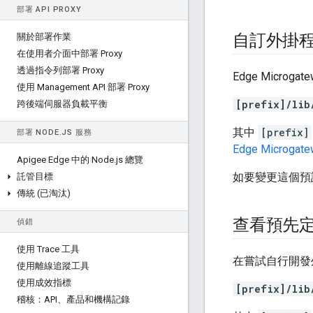
部署 API PROXY
自訂外掛
關於部署作業
在使用者介面中部署 Proxy
透過指令列部署 Proxy
Edge Micr
使用 Management API 部署 Proxy
[prefix]/lib
跨後端伺服器負載平衡
其中
[prefix]
部署 NODE
.
JS 服務
Edge Microgate
Apigee Edge 中的 Node
.
js 總覽
如要變更這個預
託管目標
傳統 (已淘汰)
查看預先
偵錯
使用 Trace 工具
在嘗試自行開發
使用離線追蹤工具
使用成效指標
[prefix]/lib
稽核：API、產品和機構記錄