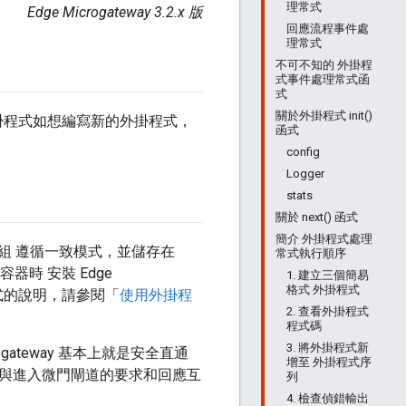
理常式
Edge Microgateway 3.2.x 版
回應流程事件處
理常式
不可不知的 外掛程
式事件處理常式函
式
關於外掛程式 init()
自訂外掛程式如想編寫新的外掛程式，
函式
config
Logger
stats
關於 next() 函式
簡介 外掛程式處理
掛程式模組 遵循一致模式，並儲存在
常式執行順序
容器時 安裝 Edge
1. 建立三個簡易
格式 外掛程式
程式的說明，請參閱「
使用外掛程
2. 查看外掛程式
程式碼
3. 將外掛程式新
ogateway 基本上就是安全直通
增至 外掛程式序
式與進入微門閘道的要求和回應互
列
4. 檢查偵錯輸出