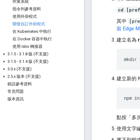
作業系統
指令列參考資料
cd [pre
使用外掛程式
其中
[pre
開發自訂外掛程式
裝 Edge M
在 Kubernetes 中執行
在 Docker 容器中執行
建立名為
使用 Istio 轉接器
3
.
1
.
5 - 3
.
1
.
8 版 (不支援)
mkdir 
3
.
1
.
0 - 3
.
1
.
4 版 (不支援)
3
.
0
.
x (不支援)
2
.
5
.
x 版本 (不支援)
建立新的 N
錯誤參考資料
常見問題
npm in
版本資訊
點按「多
使用文字
將下列程