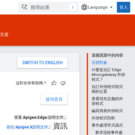
/
登入
支援
這個頁面中的內容
。
目標對象
什麼是自訂 Edge
Microgateway 外掛
程式？
這對你有幫助嗎？
自訂外掛程式程式
碼的位置
查看預先定義的外
提供意見
掛程式
編寫簡易外掛程式
查看
Apigee Edge
說明文件。
外掛程式剖析
資訊
事件處理常式函式
前往
Apigee X
說明文件
。
要求流程事件處