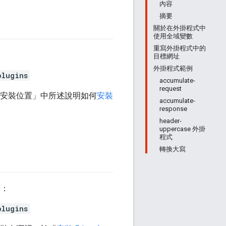
內容
摘要
關於在外掛程式中
使用全域變數
重寫外掛程式中的
目標網址
外掛程式範例
plugins
accumulate-
request
ay 的安裝位置」中所述說明如何
安裝
accumulate-
response
header-
uppercase 外掛
程式
轉換大寫
於：
plugins