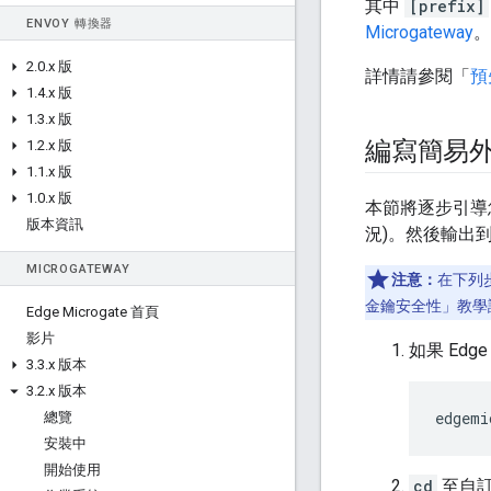
其中
[prefix]
ENVOY 轉換器
Microgateway
。
2
.
0
.
x 版
詳情請參閱「
預
1
.
4
.
x 版
1
.
3
.
x 版
編寫簡易
1
.
2
.
x 版
1
.
1
.
x 版
1
.
0
.
x 版
本節將逐步引導您
版本資訊
況)。然後輸出到
MICROGATEWAY
注意：
在下列步
金鑰安全性」教學
Edge Microgate 首頁
影片
如果 Edg
3
.
3
.
x 版本
3
.
2
.
x 版本
edgemi
總覽
安裝中
開始使用
cd
至自