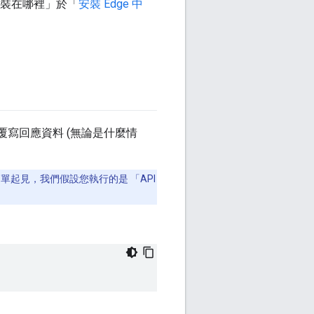
y 安裝在哪裡」於「
安裝 Edge 中
串覆寫回應資料 (無論是什麼情
為簡單起見，我們假設您執行的是 「API