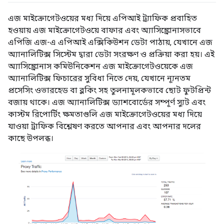
এজ মাইক্রোগেটওয়ের মধ্য দিয়ে এপিআই ট্র্যাফিক প্রবাহিত
হওয়ায় এজ মাইক্রোগেটওয়ে বাফার এবং অ্যাসিঙ্ক্রোনাসভাবে
এপিজি এজ-এ এপিআই এক্সিকিউশন ডেটা পাঠায়, যেখানে এজ
অ্যানালিটিক্স সিস্টেম দ্বারা ডেটা সংরক্ষণ ও প্রক্রিয়া করা হয়। এই
অ্যাসিঙ্ক্রোনাস কমিউনিকেশন এজ মাইক্রোগেটওয়েকে এজ
অ্যানালিটিক্স ফিচারের সুবিধা নিতে দেয়, যেখানে ন্যূনতম
প্রসেসিং ওভারহেড বা ব্লকিং সহ তুলনামূলকভাবে ছোট ফুটপ্রিন্ট
বজায় থাকে। এজ অ্যানালিটিক্স ড্যাশবোর্ডের সম্পূর্ণ স্যুট এবং
কাস্টম রিপোর্টিং ক্ষমতাগুলি এজ মাইক্রোগেটওয়ের মধ্য দিয়ে
যাওয়া ট্রাফিক বিশ্লেষণ করতে আপনার এবং আপনার দলের
কাছে উপলব্ধ।