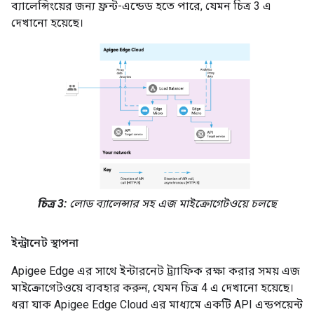
ব্যালেন্সিংয়ের জন্য ফ্রন্ট-এন্ডেড হতে পারে, যেমন চিত্র 3 এ
দেখানো হয়েছে।
চিত্র 3:
লোড ব্যালেন্সার সহ এজ মাইক্রোগেটওয়ে চলছে
ইন্ট্রানেট স্থাপনা
Apigee Edge এর সাথে ইন্টারনেট ট্র্যাফিক রক্ষা করার সময় এজ
মাইক্রোগেটওয়ে ব্যবহার করুন, যেমন চিত্র 4 এ দেখানো হয়েছে।
ধরা যাক Apigee Edge Cloud এর মাধ্যমে একটি API এন্ডপয়েন্ট