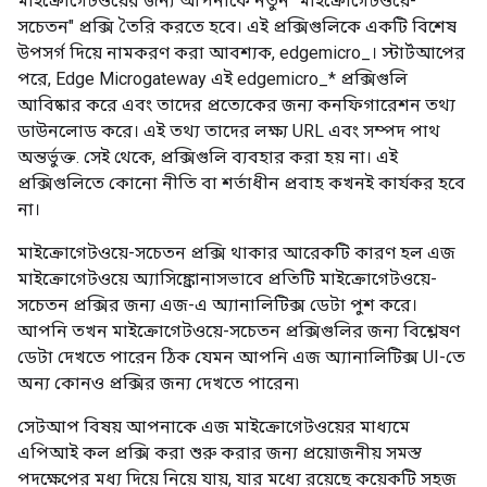
মাইক্রোগেটওয়ের জন্য আপনাকে নতুন "মাইক্রোগেটওয়ে-
সচেতন" প্রক্সি তৈরি করতে হবে। এই প্রক্সিগুলিকে একটি বিশেষ
উপসর্গ দিয়ে নামকরণ করা আবশ্যক, edgemicro_। স্টার্টআপের
পরে, Edge Microgateway এই edgemicro_* প্রক্সিগুলি
আবিষ্কার করে এবং তাদের প্রত্যেকের জন্য কনফিগারেশন তথ্য
ডাউনলোড করে। এই তথ্য তাদের লক্ষ্য URL এবং সম্পদ পাথ
অন্তর্ভুক্ত. সেই থেকে, প্রক্সিগুলি ব্যবহার করা হয় না। এই
প্রক্সিগুলিতে কোনো নীতি বা শর্তাধীন প্রবাহ কখনই কার্যকর হবে
না।
মাইক্রোগেটওয়ে-সচেতন প্রক্সি থাকার আরেকটি কারণ হল এজ
মাইক্রোগেটওয়ে অ্যাসিঙ্ক্রোনাসভাবে প্রতিটি মাইক্রোগেটওয়ে-
সচেতন প্রক্সির জন্য এজ-এ অ্যানালিটিক্স ডেটা পুশ করে।
আপনি তখন মাইক্রোগেটওয়ে-সচেতন প্রক্সিগুলির জন্য বিশ্লেষণ
ডেটা দেখতে পারেন ঠিক যেমন আপনি এজ অ্যানালিটিক্স UI-তে
অন্য কোনও প্রক্সির জন্য দেখতে পারেন৷
সেটআপ বিষয় আপনাকে এজ মাইক্রোগেটওয়ের মাধ্যমে
এপিআই কল প্রক্সি করা শুরু করার জন্য প্রয়োজনীয় সমস্ত
পদক্ষেপের মধ্য দিয়ে নিয়ে যায়, যার মধ্যে রয়েছে কয়েকটি সহজ