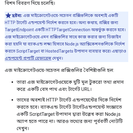
বিশদ বিবরণ দিয়ে চলেছি।
দ্রষ্টব্য:
এজ মাইক্রোগেটওয়ে-সচেতন প্রক্সিগুলিকে অবশ্যই একটি
HTTP টার্গেট এন্ডপয়েন্ট নির্দেশ করতে হবে। অন্য কথায়, প্রক্সির জন্য
TargetEndpoint একটি HTTPTargetConnection অন্তর্ভুক্ত করতে হবে।
এজ মাইক্রোগেটওয়ে এমন প্রক্সিগুলির সাথে কাজ করার জন্য ডিজাইন
করা হয়নি যা ব্যাকএন্ড লক্ষ্য হিসাবে Node.js অ্যাপ্লিকেশনগুলিকে নির্দেশ
করতে ScriptTarget বা HostedTargets উপাদান ব্যবহার করে৷ এছাড়াও
এন্ডপয়েন্ট প্রপার্টি রেফারেন্স
দেখুন।
এজ মাইক্রোগেটওয়ে-সচেতন প্রক্সিগুলির বৈশিষ্ট্যগুলি হল:
তারা এজ মাইক্রোগেটওয়েকে দুটি মূল টুকরো তথ্য প্রদান
করে: একটি বেস পাথ এবং টার্গেট URL।
তাদের অবশ্যই HTTP টার্গেট এন্ডপয়েন্টের দিকে নির্দেশ
করতে হবে। ব্যাকএন্ড টার্গেট টার্গেটএন্ডপয়েন্ট সংজ্ঞাতে
একটি ScriptTarget উপাদান দ্বারা উল্লেখ করা Node.js
অ্যাপ হতে পারে না। আরও তথ্যের জন্য পূর্ববর্তী নোটটি
দেখুন।