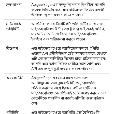
দ্রুত স্থাপনা
Apigee Edge-এর সম্পূর্ণ স্থাপনার বিপরীতে, আপনি
কয়েক মিনিটের মধ্যে এজ মাইক্রোগেটওয়ের একটি
উদাহরণ স্থাপন এবং চালাতে পারেন।
নেটওয়ার্ক
আপনি ব্যাকএন্ড টার্গেট API গুলি যেটির সাথে এজ
প্রক্সিমিটি
মাইক্রোগেটওয়ে ইন্টারঅ্যাক্ট করে সেই একই মেশিন,
সাবনেট বা ডেটা সেন্টারে এজ মাইক্রোগেটওয়ে
ইনস্টল এবং পরিচালনা করতে পারেন।
বিশ্লেষণ
এজ মাইক্রোগেটওয়ে অ্যাসিঙ্ক্রোনাসভাবে এপিজি
এজকে API এক্সিকিউশন ডেটা সরবরাহ করে, যেখানে
এটি এজ অ্যানালিটিক্স সিস্টেম দ্বারা প্রক্রিয়া করা হয়।
আপনি এজ অ্যানালিটিক্স মেট্রিক্স, ড্যাশবোর্ড এবং
API-এর সম্পূর্ণ স্যুট ব্যবহার করতে পারেন।
কম লেটেন্সি
Apigee Edge এর সাথে সমস্ত যোগাযোগ
অ্যাসিঙ্ক্রোনাস এবং ক্লায়েন্ট API অনুরোধগুলি
প্রক্রিয়াকরণের অংশ হিসাবে ঘটে না। এটি এজ
মাইক্রোগেটওয়েকে এপিআই ডেটা সংগ্রহ করতে এবং
লেটেন্সিকে প্রভাবিত না করেই এপিজি এজে পাঠাতে
দেয়।
পরিচিতি
এজ মাইক্রোগেটওয়ে অ্যাপিজি এজ বৈশিষ্ট্যগুলি