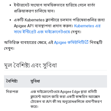
ইন্টারনেট সংযোগ সাময়িকভাবে হারিয়ে গেলে বার্তা
প্রক্রিয়াকরণ চালিয়ে যান।
একটি Kubernetes ক্লাস্টারে চলমান পরিষেবাগুলির জন্য
Apigee API ব্যবস্থাপনা প্রদান করুন।
Kubernetes এর
সাথে ইন্টিগ্রেট এজ মাইক্রোগেটওয়ে
দেখুন।
অতিরিক্ত ব্যবহারের ক্ষেত্রে, এই
Apigee কমিউনিটি
নিবন্ধটি
দেখুন।
মূল বৈশিষ্ট্য এবং সুবিধা
বৈশিষ্ট্য
সুবিধা
নিরাপত্তা
এজ মাইক্রোগেটওয়ে Apigee Edge দ্বারা প্রতিটি
ক্লায়েন্ট অ্যাপে জারি করা একটি স্বাক্ষরিত অ্যাক্সেস
টোকেন বা API কী সহ অনুরোধগুলিকে প্রমাণীকরণ
করে।