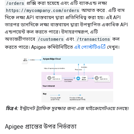
/orders
প্রক্সি করা হয়েছে এবং এটি ব্যাকএন্ড লক্ষ্য
https://mycompany.com/orders
আঘাত করে . এটি বাম
দিকে লক্ষ্য API বাস্তবায়ন দ্বারা প্রতিনিধিত্ব করা হয়। এই API
তারপর ডানদিকে লক্ষ্য বাস্তবায়ন দ্বারা উপস্থাপিত একাধিক API
এন্ডপয়েন্ট কল করতে পারে। উদাহরণস্বরূপ, এটি
অভ্যন্তরীণভাবে
/customers
এবং
/transactions
কল
করতে পারে। Apigee কমিউনিটিতে
এই পোস্টটিও
দেখুন।
চিত্র 4:
ইন্ট্রানেট ট্র্যাফিক সুরক্ষার জন্য এজ মাইক্রোগেটওয়ে চলছে৷
Apigee প্রান্তের উপর নির্ভরতা