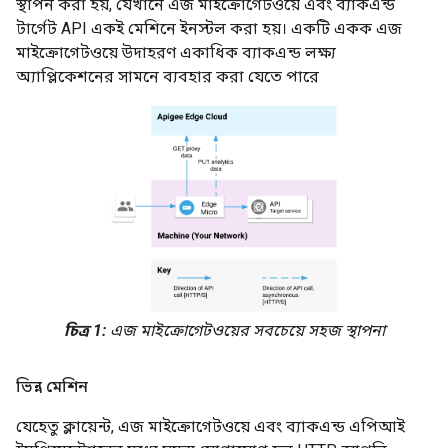
স্থাপন করা হয়, যেখানে এজ মাইক্রোগেটওয়ে এবং ব্যাকএন্ড
টার্গেট API একই মেশিনে ইনস্টল করা হয়। একটি একক এজ
মাইক্রোগেটওয়ে উদাহরণ একাধিক ব্যাকএন্ড লক্ষ্য
অ্যাপ্লিকেশনের সামনে ব্যবহার করা যেতে পারে
চিত্র 1:
এজ মাইক্রোগেটওয়ের সবচেয়ে সহজ স্থাপনা
ভিন্ন মেশিন
যেহেতু ক্লায়েন্ট, এজ মাইক্রোগেটওয়ে এবং ব্যাকএন্ড এপিআই