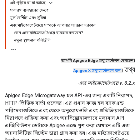
এই পৃষ্ঠায় যা যা আছে
সাধারণ ব্যবহারের ক্ষেত্রে
মূল বৈশিষ্ট্য এবং সুবিধা
এজ মাইক্রোগেটওয়ে সম্পর্কে আপনার যা জানা দরকার
কেন এজ মাইক্রোগেটওয়ে ব্যবহার করবেন?
নমুনা স্থাপনার পরিস্থিতি
আপনি
Apigee Edge
ডকুমেন্টেশন দেখছেন।
তথ্য
Apigee X
ডকুমেন্টেশনে যান
।
এজ মাইক্রোগেটওয়ে v. 3.2.x
Apigee Edge Microgateway হল API-এর জন্য একটি নিরাপদ,
HTTP-ভিত্তিক বার্তা প্রসেসর। এর প্রধান কাজ হল ব্যাকএন্ড
পরিষেবাগুলিতে এবং থেকে অনুরোধগুলি এবং প্রতিক্রিয়াগুলিকে
নিরাপদে প্রক্রিয়া করা এবং অ্যাসিঙ্ক্রোনাসভাবে মূল্যবান API
এক্সিকিউশন ডেটাকে Apigee এজে পুশ করা যেখানে এটি এজ
অ্যানালিটিক্স সিস্টেম দ্বারা গ্রাস করা হয়। এজ মাইক্রোগেটওয়ে