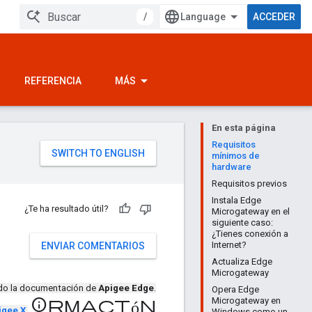
/
ACCEDER
REFERENCIA
MÁS
En esta página
Requisitos
mínimos de
hardware
Requisitos previos
Instala Edge
¿Te ha resultado útil?
Microgateway en el
siguiente caso:
¿Tienes conexión a
Internet?
ENVIAR COMENTARIOS
Actualiza Edge
Microgateway
ndo la documentación de
Apigee Edge
.
Opera Edge
Microgateway en
información
igee X
.
Windows como un