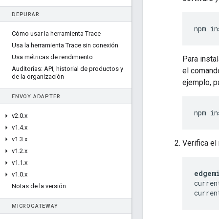
DEPURAR
npm in
Cómo usar la herramienta Trace
Usa la herramienta Trace sin conexión
Usa métricas de rendimiento
Para insta
Auditorías: API
,
historial de productos y
el comando
de la organización
ejemplo, p
ENVOY ADAPTER
npm
in
v2
.
0
.
x
v1
.
4
.
x
v1
.
3
.
x
Verifica el
v1
.
2
.
x
v1
.
1
.
x
edgem
v1
.
0
.
x
curren
Notas de la versión
curren
MICROGATEWAY