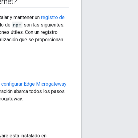
ernet?
stalar y mantener un
registro de
ado de
npm
son las siguientes:
nes útiles. Con un registro
ualización que se proporcionan
n configurar Edge Microgateway
uración abarca todos los pasos
crogateway.
tware está instalado en