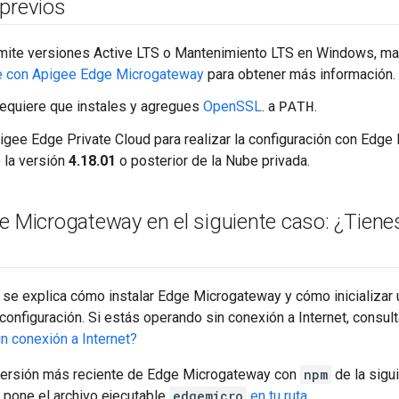
 previos
mite versiones Active LTS o Mantenimiento LTS en Windows, ma
e con Apigee Edge Microgateway
para obtener más información.
equiere que instales y agregues
OpenSSL
. a
.
PATH
igee Edge Private Cloud para realizar la configuración con Edg
 la versión
4.18.01
o posterior de la Nube privada.
e Microgateway en el siguiente caso: ¿Tiene
 se explica cómo instalar Edge Microgateway y cómo inicializar 
onfiguración. Si estás operando sin conexión a Internet, consul
n conexión a Internet?
 versión más reciente de Edge Microgateway con
npm
de la sigui
 pone el archivo ejecutable
edgemicro
en tu ruta
.