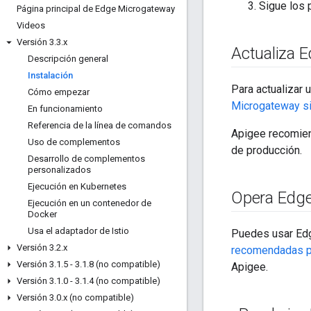
Sigue los 
Página principal de Edge Microgateway
Videos
Versión 3
.
3
.
x
Actualiza 
Descripción general
Instalación
Para actualizar
Cómo empezar
Microgateway si 
En funcionamiento
Referencia de la línea de comandos
Apigee recomiend
Uso de complementos
de producción.
Desarrollo de complementos
personalizados
Ejecución en Kubernetes
Opera Edge
Ejecución en un contenedor de
Docker
Usa el adaptador de Istio
Puedes usar Edg
Versión 3
.
2
.
x
recomendadas pa
Versión 3
.
1
.
5 - 3
.
1
.
8 (no compatible)
Apigee.
Versión 3
.
1
.
0 - 3
.
1
.
4 (no compatible)
Versión 3
.
0
.
x (no compatible)