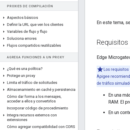
PROXIES DE COMPILACIÓN
Aspectos básicos
En este tema, se
Definir la URL que ven los clientes
Variables de flujo y flujo
Soluciona errores
Requisitos
Flujos compartidos reutilizables
Edge Microgatew
AGREGA FUNCIONES A UN PROXY
¿Qué es una política?
Los requisitos
Protege un proxy
Apigee recomienda
Limita el tráfico de solicitudes
de tráfico simulad
Almacenamiento en caché y persistencia
En una máq
Cómo dar forma a los mensajes
,
acceder a ellos y convertirlos
RAM. El p
Incorporar código de procedimiento
En un con
Integra recursos externos con
extensiones
Cómo agregar compatibilidad con CORS