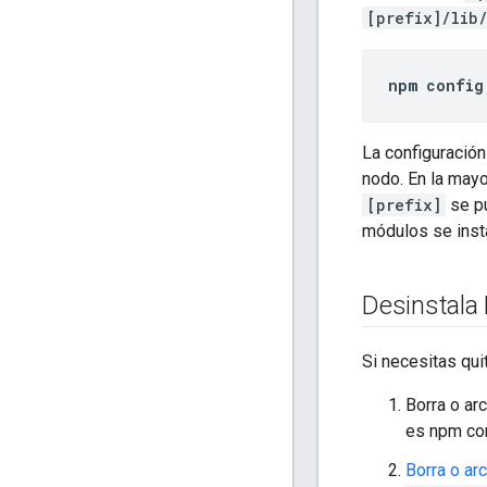
[prefix]/lib
npm config
La configuración
nodo. En la may
[prefix]
se pu
módulos se insta
Desinstala
Si necesitas qui
Borra o arc
es npm co
Borra o ar