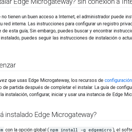
talar Edge Microgateway? sin conexión a Int
e no tienen un buen acceso a Internet, el administrador puede in
u red interna. Las instrucciones para configurar un registro priv
e de esta guía; Sin embargo, puedes buscar y encontrar instruccio
instalado, puedes seguir las instrucciones de instalación o act
enzar
a vez que usas Edge Microgateway, los recursos de
configuració
o de partida después de completar el instalar. La guía de config
la instalación, configurar, iniciar y usar una instancia de Edge Mi
á instalado Edge Microgateway?
pm
con la opción global (
npm install -g edgemicro
), el sof