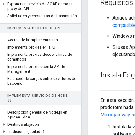
Requisitos
Exponer un servicio de SOAP como un
proxy de API
Solicitudes y respuestas de transmisión
Apigee ad
compatibl
IMPLEMENTA PROXIES DE API
Windows r
Acerca de la implementación
Si usas Ap
Implementa proxies en la IU
ejecutando
Implementa proxies desde la línea de
comandos
Implementa proxies con la API de
Management
Instala Edg
Balanceo de cargas entre servidores de
backend
IMPLEMENTA SERVICIOS DE NODE
.
En esta sección,
JS
predeterminada c
Descripción general de Node
.
js en
Microgateway si
Apigee Edge
Destinos alojados
Instala la
Tradicional (jubilado)
software y