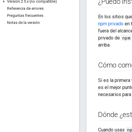
¿Puedo ins
Versión 2
.
5
.
x (no compatible)
Referencia de errores
Preguntas frecuentes
En los sitios qu
Notas de la versión
npm privado
en t
fuera del alcanc
privado de
npm
arriba.
Cómo com
Si es la primer
es el mejor punt
necesarios para 
Dónde ¿est
Cuando usas
n