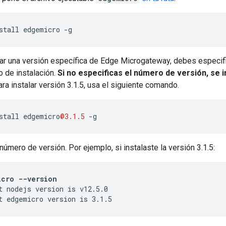
stall edgemicro -g
lar una versión específica de Edge Microgateway, debes especif
 de instalación.
Si no especificas el número de versión, se i
ara instalar versión 3.1.5, usa el siguiente comando.
stall
edgemicro
@3.1.5
-
g
 número de versión. Por ejemplo, si instalaste la versión 3.1.5:
icro --version
t nodejs version is v12.5.0

t edgemicro version is 3.1.5