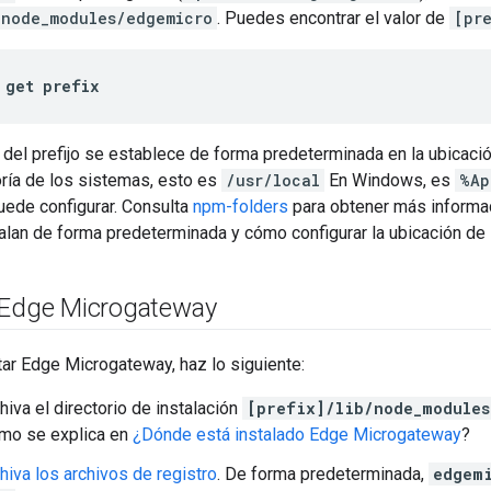
/node_modules/edgemicro
. Puedes encontrar el valor de
[pr
 get prefix
 del prefijo se establece de forma predeterminada en la ubicació
oría de los sistemas, esto es
/usr/local
En Windows, es
%Ap
ede configurar. Consulta
npm-folders
para obtener más informa
lan de forma predeterminada y cómo configurar la ubicación de i
 Edge Microgateway
tar Edge Microgateway, haz lo siguiente:
hiva el directorio de instalación
[prefix]/lib/node_module
mo se explica en
¿Dónde está instalado Edge Microgateway
?
chiva los archivos de registro
. De forma predeterminada,
edgem