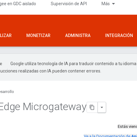
gee en GDC aislado
Supervisión de API
Más
LIZAR
MONETIZAR
ADMINISTRA
INTEGRACIÓN
Google utiliza tecnología de IA para traducir contenido a tu idioma
ducciones realizadas con IA pueden contener errores.
sarrollo
 Edge Microgateway
Estás vie
Ve a la Documentación de
Ap