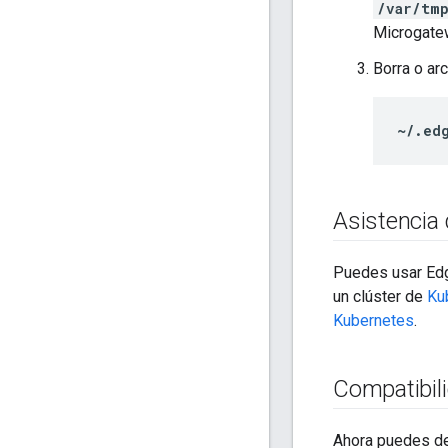
/var/tm
Microgatew
Borra o ar
~/.ed
Asistencia
Puedes usar Edg
un clúster de
Ku
Kubernetes
.
Compatibil
Ahora puedes de