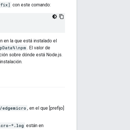
efix]
con este comando:
n en la que está instalado el
pData%\npm
. El valor de
ción sobre dónde está Node.js.
nstalación.
s/edgemicro
, en el que [prefijo]
icro-*.log
están en