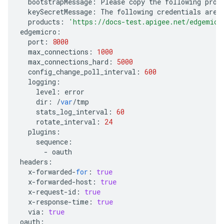
bootstrapMessage
:
Please
copy
the
following
prop
keySecretMessage
:
The
following
credentials
are
products
:
'https://docs-test.apigee.net/edgemicr
edgemicro
:
port
:
8000
max_connections
:
1000
max_connections_hard
:
5000
config_change_poll_interval
:
600
logging
:
level
:
error
dir
:
/
var
/
tmp
stats_log_interval
:
60
rotate_interval
:
24
plugins
:
sequence
:
-
oauth
headers
:
x
-
forwarded
-
for
:
true
x
-
forwarded
-
host
:
true
x
-
request
-
id
:
true
x
-
response
-
time
:
true
via
:
true
oauth
: