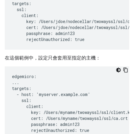
targets:

  ssl:

    client:

      key: /Users/jdoe/nodecellar/twowayssl/ssl/cli
      cert: /Users/jdoe/nodecellar/twowayssl/ssl/ca
      passphrase: admin123

      rejectUnauthorized: true
在這個範例中，設定只會套用至指定的主機：
edgemicro:

...

targets:

  - host: 'myserver.example.com'

    ssl:

      client:

        key: /Users/myname/twowayssl/ssl/client.key
        cert: /Users/myname/twowayssl/ssl/ca.crt

        passphrase: admin123

        rejectUnauthorized: true