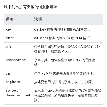
以下列出所有支援的伺服器選項：
選項
說明
key
ca
.
key
檔案的路徑 (採用 PEM 格式)。
cert
ca
.
cert
檔案的路徑 (採用 PEM 格式)。
pfx
pfx
包含用戶端私密金鑰、憑證和 CA 憑證的
檔案路徑，格式為 PFX。
passphrase
字串，其中包含私密金鑰或 PFX 的通關密
碼。
ca
包含 PEM 格式信任憑證清單的檔案路徑。
ciphers
描述要使用的密碼的字串，以「:」分隔。
reject
如果為 True，系統會根據提供的 CA 清單驗證
Unauthorized
伺服器憑證。如果驗證失敗，系統會傳回錯
誤。