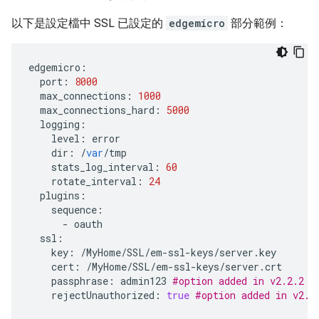
以下是設定檔中 SSL 已設定的
edgemicro
部分範例：
edgemicro
:
port
:
8000
max_connections
:
1000
max_connections_hard
:
5000
logging
:
level
:
error
dir
:
/
var
/
tmp
stats_log_interval
:
60
rotate_interval
:
24
plugins
:
sequence
:
-
oauth
ssl
:
key
:
/
MyHome
/
SSL
/
em
-
ssl
-
keys
/
server
.
key
cert
:
/
MyHome
/
SSL
/
em
-
ssl
-
keys
/
server
.
crt
passphrase
:
admin123
#option added in v2.2.2
rejectUnauthorized
:
true
#option added in v2.2