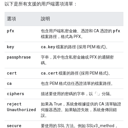
以下是所有支援的用戶端選項清單：
選項
說明
pfx
pfx
包含用戶端私密金鑰、憑證和 CA 憑證的
檔案路徑，格式為 PFX。
key
ca
.
key
檔案的路徑 (採用 PEM 格式)。
passphrase
字串，其中包含私密金鑰或 PFX 的通關密
碼。
cert
ca
.
cert
檔案的路徑 (採用 PEM 格式)。
ca
包含 PEM 格式信任憑證清單的檔案路徑。
ciphers
描述要使用的密碼的字串，以「:」分隔。
reject
如果為 True，系統會根據提供的 CA 清單驗證
Unauthorized
伺服器憑證。如果驗證失敗，系統會傳回錯
誤。
secure
要使用的 SSL 方法。例如 SSLv3_method，