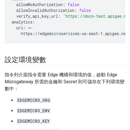
allowNoAuthorization
:
false
allowInvalidAuthorization
:
false
verify_api_key_url
:
'https://docs-test.apigee.ne
analytics
:
uri
:
>
-
https
:
//
edgemicroservices
-
us
-
east
-
1.
apigee
.
net
設定環境變數
指令列介面指令需要 Edge 機構和環境的值，啟動 Edge
Microgateway 所需的金鑰和 Secret 則可儲存在下列環境變
數中：
EDGEMICRO_ORG
EDGEMICRO_ENV
EDGEMICRO_KEY