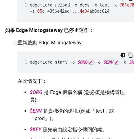
edgemicro
reload
-
o
docs
-
e
test
-
k
701e70
e
-
s
05
c14356e42ed1
...
4e34
ab0cc824
如果 Edge Microgateway 已停止運作：
重新啟動 Edge Microgateway：
edgemicro start -o 
$ORG
 -e 
$ENV
 -k 
$KEY
在此情況下：
$ORG
是 Edge 機構名稱 (您必須是機構管理
員)。
$ENV
是貴機構的環境 (例如「test」或
「prod」)。
$KEY
是先前由設定指令傳回的鍵。