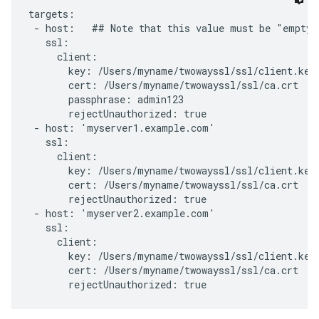
targets:

 - host:   ## Note that this value must be "empty"

   ssl:

     client:

       key: /Users/myname/twowayssl/ssl/client.key

       cert: /Users/myname/twowayssl/ssl/ca.crt

       passphrase: admin123

       rejectUnauthorized: true

 - host: 'myserver1.example.com'

   ssl:

     client:

       key: /Users/myname/twowayssl/ssl/client.key

       cert: /Users/myname/twowayssl/ssl/ca.crt

       rejectUnauthorized: true

 - host: 'myserver2.example.com'

   ssl:

     client:

       key: /Users/myname/twowayssl/ssl/client.key

       cert: /Users/myname/twowayssl/ssl/ca.crt

       rejectUnauthorized: true