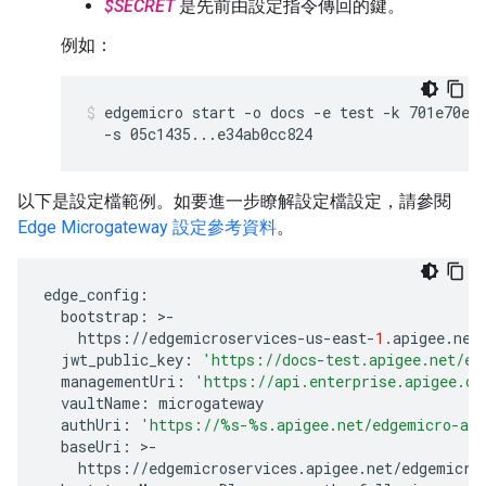
$SECRET
是先前由設定指令傳回的鍵。
例如：
edgemicro start -o docs -e test -k 701e70ee7
  -s 05c1435...e34ab0cc824
以下是設定檔範例。如要進一步瞭解設定檔設定，請參閱
Edge Microgateway 設定參考資料
。
edge_config
:
bootstrap
:
>
-
https
:
//
edgemicroservices
-
us
-
east
-
1.
apigee
.
net
jwt_public_key
:
'https://docs-test.apigee.net/ed
managementUri
:
'https://api.enterprise.apigee.co
vaultName
:
microgateway
authUri
:
'https://
%s
-
%s
.apigee.net/edgemicro-au
baseUri
:
>
-
https
:
//
edgemicroservices
.
apigee
.
net
/
edgemicro