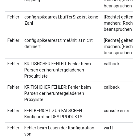
beanspruchen
Fehler
config.spikearrest.bufferSize ist keine
[Rechte] geltend
Zahl
machen; [Rechte]
beanspruchen
Fehler
config.spikearrest.timeUnit ist nicht
[Rechte] geltend
definiert
machen; [Rechte]
beanspruchen
Fehler
KRITISHCHER FEHLER: Fehler beim
callback
Parsen der heruntergeladenen
Produktliste
Fehler
KRITISHCHER FEHLER: Fehler beim
callback
Parsen der heruntergeladenen
Proxyliste
Fehler
FEHLBERICHT ZUR FALSCHEN
console.error
Konfiguration DES PRODUKTS
Fehler
Fehler beim Lesen der Konfiguration
wirft
von