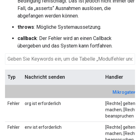
Bedingung fehlschlägt. Das ist jedoch nicht immer der
Fall, da „asserts“ Ausnahmen auslösen, die
abgefangen werden können.
throws
: Mögliche Systemaussetzung.
callback
: Der Fehler wird an einen Callback
übergeben und das System kann fortfahren.
Typ
Nachricht senden
Handler
Mikrogatewa
Fehler
org ist erforderlich
[Rechte] geltend
machen; [Rechte]
beanspruchen
Fehler
env ist erforderlich
[Rechte] geltend
machen; [Rechte]
beanspruchen