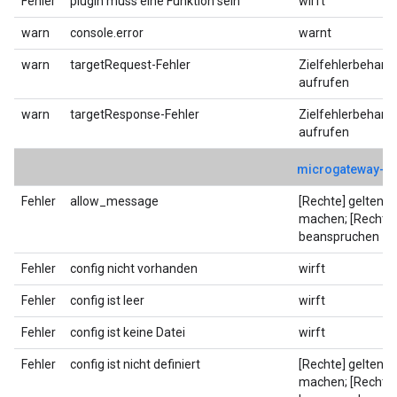
Fehler
plugin muss eine Funktion sein
wirft
warn
console.error
warnt
warn
targetRequest-Fehler
Zielfehlerbehand
aufrufen
warn
targetResponse-Fehler
Zielfehlerbehand
aufrufen
microgateway-co
Fehler
allow_message
[Rechte] geltend
machen; [Rechte]
beanspruchen
Fehler
config nicht vorhanden
wirft
Fehler
config ist leer
wirft
Fehler
config ist keine Datei
wirft
Fehler
config ist nicht definiert
[Rechte] geltend
machen; [Rechte]