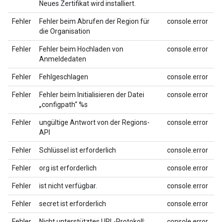
Neues Zertifikat wird installiert.
Fehler
Fehler beim Abrufen der Region für
console.error
die Organisation
Fehler
Fehler beim Hochladen von
console.error
Anmeldedaten
Fehler
Fehlgeschlagen
console.error
Fehler
Fehler beim Initialisieren der Datei
console.error
„configpath“ %s
Fehler
ungültige Antwort von der Regions-
console.error
API
Fehler
Schlüssel ist erforderlich
console.error
Fehler
org ist erforderlich
console.error
Fehler
ist nicht verfügbar.
console.error
Fehler
secret ist erforderlich
console.error
Fehler
Nicht unterstütztes URL-Protokoll:
console.error