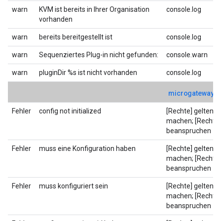
warn
KVM ist bereits in Ihrer Organisation
console.log
vorhanden
warn
bereits bereitgestellt ist
console.log
warn
Sequenziertes Plug-in nicht gefunden:
console.warn
warn
pluginDir %s ist nicht vorhanden
console.log
microgateway-c
Fehler
config not initialized
[Rechte] geltend
machen; [Rechte]
beanspruchen
Fehler
muss eine Konfiguration haben
[Rechte] geltend
machen; [Rechte]
beanspruchen
Fehler
muss konfiguriert sein
[Rechte] geltend
machen; [Rechte]
beanspruchen