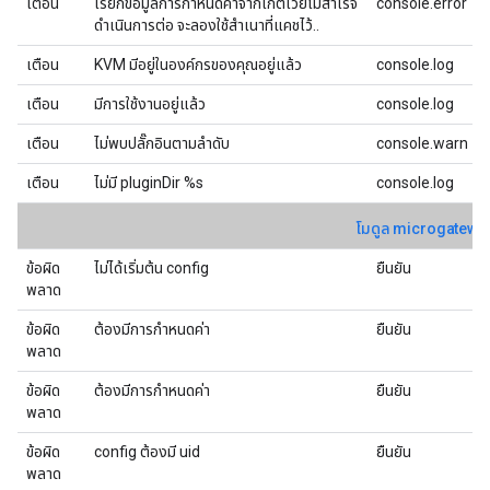
เตือน
เรียกข้อมูลการกําหนดค่าจากเกตเวย์ไม่สําเร็จ
console.error
ดําเนินการต่อ จะลองใช้สําเนาที่แคชไว้..
เตือน
KVM มีอยู่ในองค์กรของคุณอยู่แล้ว
console.log
เตือน
มีการใช้งานอยู่แล้ว
console.log
เตือน
ไม่พบปลั๊กอินตามลําดับ
console.warn
เตือน
ไม่มี pluginDir %s
console.log
โมดูล microgatewa
ข้อผิด
ไม่ได้เริ่มต้น config
ยืนยัน
พลาด
ข้อผิด
ต้องมีการกำหนดค่า
ยืนยัน
พลาด
ข้อผิด
ต้องมีการกําหนดค่า
ยืนยัน
พลาด
ข้อผิด
config ต้องมี uid
ยืนยัน
พลาด