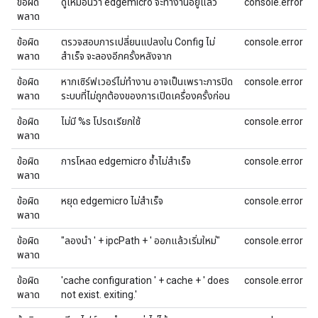
ข้อผิด
ดูเหมือนว่า edgemicro จะทำงานอยู่แล้ว
console.error
พลาด
ข้อผิด
ตรวจสอบการเปลี่ยนแปลงใน Config ไม่
console.error
พลาด
สำเร็จ จะลองอีกครั้งหลังจาก
ข้อผิด
หากเซิร์ฟเวอร์ไม่ทํางาน อาจเป็นเพราะการปิด
console.error
พลาด
ระบบที่ไม่ถูกต้องของการเปิดเครื่องครั้งก่อน
ข้อผิด
ไม่มี %s โปรดเรียกใช้
console.error
พลาด
ข้อผิด
การโหลด edgemicro ซ้ำไม่สำเร็จ
console.error
พลาด
ข้อผิด
หยุด edgemicro ไม่สำเร็จ
console.error
พลาด
ข้อผิด
"ลองนำ ' + ipcPath + ' ออกแล้วเริ่มใหม่"
console.error
พลาด
ข้อผิด
'cache configuration ' + cache + ' does
console.error
พลาด
not exist. exiting.'