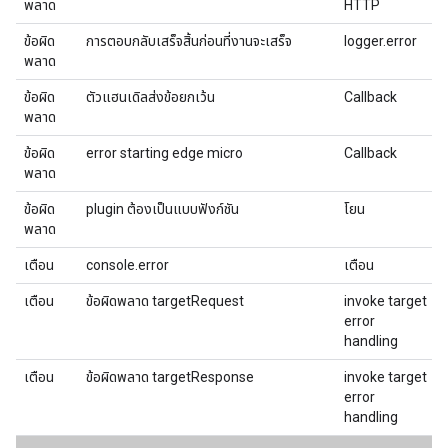
พลาด
HTTP
ข้อผิด
การตอบกลับเสร็จสิ้นก่อนที่งานจะเสร็จ
logger.error
พลาด
ข้อผิด
ตัวแฮนเดิลส่งข้อยกเว้น
Callback
พลาด
ข้อผิด
error starting edge micro
Callback
พลาด
ข้อผิด
plugin ต้องเป็นแบบฟังก์ชัน
โยน
พลาด
เตือน
console.error
เตือน
เตือน
ข้อผิดพลาด targetRequest
invoke target
error
handling
เตือน
ข้อผิดพลาด targetResponse
invoke target
error
handling