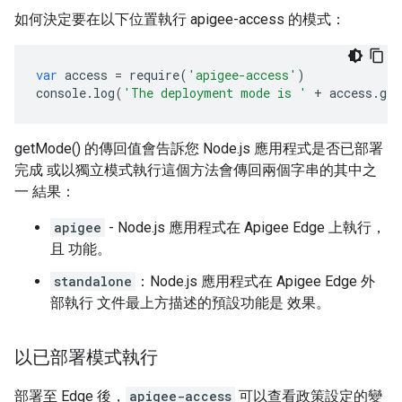
如何決定要在以下位置執行 apigee-access 的模式：
var
access
=
require
(
'apigee-access'
)
console
.
log
(
'The deployment mode is '
+
access
.
get
getMode() 的傳回值會告訴您 Node.js 應用程式是否已部署
完成 或以獨立模式執行這個方法會傳回兩個字串的其中之
一 結果：
apigee
- Node.js 應用程式在 Apigee Edge 上執行，
且 功能。
standalone
：Node.js 應用程式在 Apigee Edge 外
部執行 文件最上方描述的預設功能是 效果。
以已部署模式執行
部署至 Edge 後，
apigee-access
可以查看政策設定的變