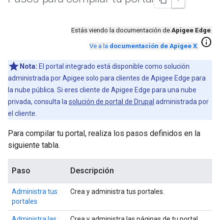
Estás viendo la documentación de
Apigee Edge
.
info
Ve a la
documentación de Apigee X
.
Nota:
El portal integrado está disponible como solución
administrada por Apigee solo para clientes de Apigee Edge para
la nube pública. Si eres cliente de Apigee Edge para una nube
privada, consulta la
solución de portal de Drupal
administrada por
el cliente.
Para compilar tu portal, realiza los pasos definidos en la
siguiente tabla.
Paso
Descripción
Administra tus
Crea y administra tus portales.
portales
Administra las
Crea y administra las páginas de tu portal.