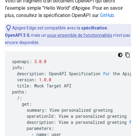
Voici un fragment d'un document OpenAPI qui décrit
l'exemple simple "Hello World" d'Apigee. Pour en savoir
plus, consultez la spécification OpenAPI sur
GitHub
.
Apigee Edge est compatible avec la
spécification
OpenAPI 3.0
, mais un
sous-ensemble de fonctionnalités
n'est pas
encore disponible.
openapi
:
3.0.0
info
:
description
:
OpenAPI
Specification
for
the
Apige
version
:
1.0.0
title
:
Mock
Target
API
paths
:
/
:
get
:
summary
:
View
personalized
greeting
operationId
:
View
a
personalized
greeting
description
:
View
a
personalized
greeting
fo
parameters
:
-
name
:
user