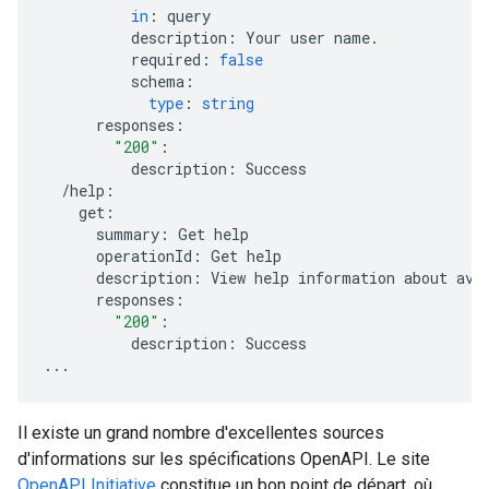
in
:
query
description
:
Your
user
name
.
required
:
false
schema
:
type
:
string
responses
:
"200"
:
description
:
Success
/
help
:
get
:
summary
:
Get
help
operationId
:
Get
help
description
:
View
help
information
about
ava
responses
:
"200"
:
description
:
Success
...
Il existe un grand nombre d'excellentes sources
d'informations sur les spécifications OpenAPI. Le site
OpenAPI Initiative
constitue un bon point de départ, où