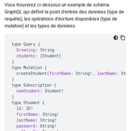
Vous trouverez ci-dessous un exemple de schéma
GraphQL qui définit le point d'entrée des données (type de
requête), les opérations d'écriture disponibles (type de
mutation) et les types de données.
type
Query
{
Greeting
:
String
students
:
[
Student
]
}
type
Mutation
{
createStudent
(
firstName
:
String
!
,
lastName
:
Stri
}
type
Subscription
{
newStudent
:
Student
!
}
type
Student
{
Id
:
ID
!
firstName
:
String
!
lastName
:
String
!
password
:
String
!