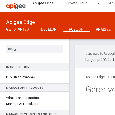
Apigee Edge
Private Cloud
Api
Apigee Edge
GET STARTED
DEVELOP
PUBLISH
ANALYZE
langue préférée. L
INTRODUCTION
Apigee Edge
Pu
Publishing overview
Gérer v
MANAGE API PRODUCTS
What is an API product?
Manage API products
MANAGE DEVELOPERS AND APPS