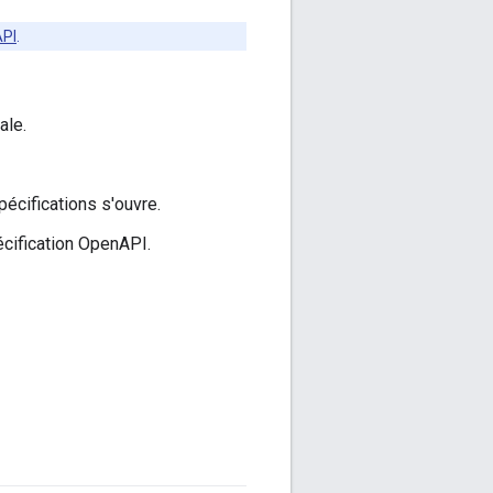
API
.
ale.
pécifications s'ouvre.
cification OpenAPI.