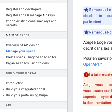
Register app developers
Remarque
:Le
Register apps & manage API keys
cloud public uniqu
Import existing consumer keys and
par le client.
secrets
Remarque
:Po
MANAGE SPECS
Apigee Edge vou
Overview of API design
décrit dans les 
Manage your specs
Create specs using the spec editor
Pour en savoir p
Organize specs using folders
OpenAPI ?
BUILD YOUR PORTAL
La taille maxi
Introduction
Apigee vous encou
Build your integrated portal
vous assurer que l'
Build your portal using Drupal
aspects du cycle d
la documentation d
API