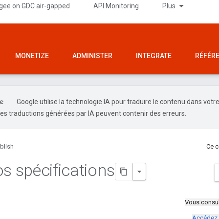
gee on GDC air-gapped
API Monitoring
Plus
MONETIZE
ADMINISTER
INTEGRATE
RÉFÉR
Google utilise la technologie IA pour traduire le contenu dans votr
es traductions générées par IA peuvent contenir des erreurs.
blish
Ce c
os spécifications
Vous consul
Accédez 