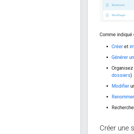
Comme indiqué da
Créer
et
im
Générer un
Organisez 
dossiers
)
Modifier
un
Renomme
Rechercher
Créer une s