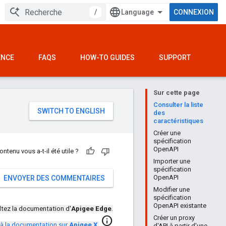
/
CONNEXION
ENCE
FAQS
HOW-TO GUIDES
SUPPORT
Sur cette page
e
Consulter la liste
des
caractéristiques
Créer une
spécification
OpenAPI
ontenu vous a-t-il été utile ?
Importer une
spécification
OpenAPI
ENVOYER DES COMMENTAIRES
Modifier une
spécification
OpenAPI existante
tez la documentation d'
Apigee Edge
.
Créer un proxy
info
à la documentation sur
Apigee X
.
d'API à partir d'une