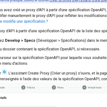
ience pratique, suivez le tutoriel
Créer un proxy d'API à partir d'une sp
s avez créé un proxy d'API à partir d'une spécification OpenAPI, 
fier manuellement le proxy d'API pour refléter les modificatio
je modifie une spécification ?
oxy d'API à partir d'une spécification OpenAPI de la liste des spé
nez
Develop > Specs
(Développer > Spécifications) dans le menu
 dossier contenant la spécification OpenAPI, si nécessaire.
curseur sur la spécification OpenAPI pour laquelle vous souhaitez
le menu d'actions.
ur
. L'assistant Create Proxy (Créer un proxy) s'ouvre, et la pag
 renseignée à l'aide des valeurs de la spécification OpenAPI, co