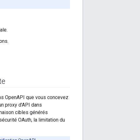
ale.
ions.
te
ions OpenAPI que vous concevez
 un proxy d'API dans
inaison cibles générés
curité OAuth, la limitation du