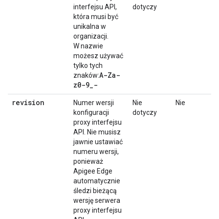
interfejsu API,
dotyczy
która musi być
unikalna w
organizacji.
W nazwie
możesz używać
tylko tych
A-Za-
znaków:
z0-9
_
-
revision
Numer wersji
Nie
Nie
konfiguracji
dotyczy
proxy interfejsu
API. Nie musisz
jawnie ustawiać
numeru wersji,
ponieważ
Apigee Edge
automatycznie
śledzi bieżącą
wersję serwera
proxy interfejsu