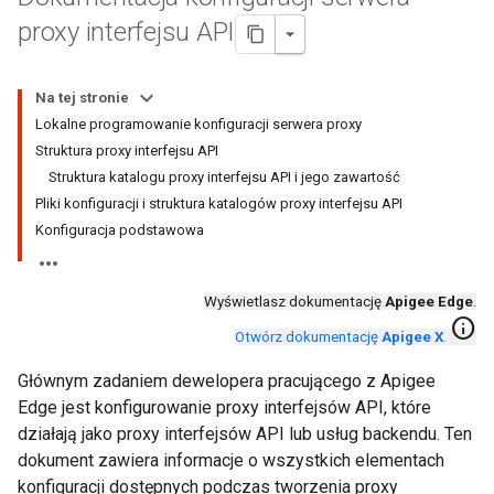
proxy interfejsu API
Na tej stronie
Lokalne programowanie konfiguracji serwera proxy
Struktura proxy interfejsu API
Struktura katalogu proxy interfejsu API i jego zawartość
Pliki konfiguracji i struktura katalogów proxy interfejsu API
Konfiguracja podstawowa
Wyświetlasz dokumentację
Apigee Edge
.
info
Otwórz dokumentację
Apigee X
.
Głównym zadaniem dewelopera pracującego z Apigee
Edge jest konfigurowanie proxy interfejsów API, które
działają jako proxy interfejsów API lub usług backendu. Ten
dokument zawiera informacje o wszystkich elementach
konfiguracji dostępnych podczas tworzenia proxy