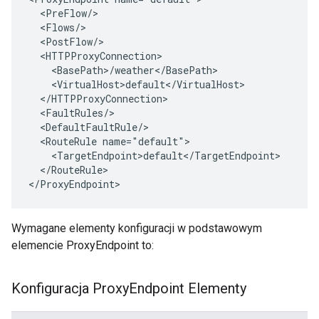
  <PreFlow/>

  <Flows/>

  <PostFlow/>

  <HTTPProxyConnection>

    <BasePath>/weather</BasePath>

    <VirtualHost>default</VirtualHost>

  </HTTPProxyConnection>

  <FaultRules/>

  <DefaultFaultRule/>

  <RouteRule name="default">

    <TargetEndpoint>default</TargetEndpoint>

  </RouteRule>

</ProxyEndpoint>
Wymagane elementy konfiguracji w podstawowym
elemencie ProxyEndpoint to:
Konfiguracja Proxy
Endpoint Elementy