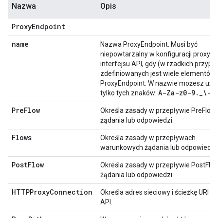
Nazwa
Opis
ProxyEndpoint
name
Nazwa ProxyEndpoint. Musi być
niepowtarzalny w konfiguracji proxy
interfejsu API, gdy (w rzadkich przyp
zdefiniowanych jest wiele elementów
ProxyEndpoint. W nazwie możesz uż
A-Za-z0-9
.
_
\-$
tylko tych znaków:
PreFlow
Określa zasady w przepływie PreFlow
żądania lub odpowiedzi.
Flows
Określa zasady w przepływach
warunkowych żądania lub odpowiedzi.
PostFlow
Określa zasady w przepływie PostFlo
żądania lub odpowiedzi.
HTTPProxyConnection
Określa adres sieciowy i ścieżkę URI 
API.