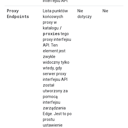
interfejsu API.
Proxy
Lista punktów
Nie
Nie
Endpoints
końcowych
dotyczy
proxy w
/
katalogu
proxies
tego
proxy interfejsu
API. Ten
element jest
zwykle
widoczny tylko
wtedy, gdy
serwer proxy
interfejsu API
został
utworzony za
pomocą
interfejsu
zarządzania
Edge. Jest to po
prostu
ustawienie