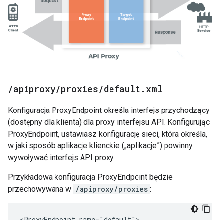
/
apiproxy
/
proxies
/
default
.
xml
Konfiguracja ProxyEndpoint określa interfejs przychodzący
(dostępny dla klienta) dla proxy interfejsu API. Konfigurując
ProxyEndpoint, ustawiasz konfigurację sieci, która określa,
w jaki sposób aplikacje klienckie („aplikacje”) powinny
wywoływać interfejs API proxy.
Przykładowa konfiguracja ProxyEndpoint będzie
przechowywana w
/apiproxy/proxies
:
<ProxyEndpoint name="default">
