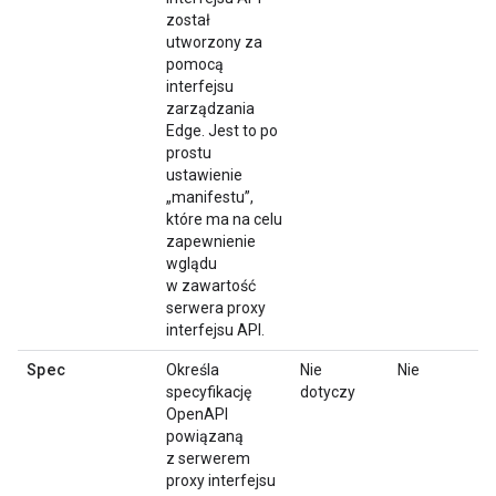
został
utworzony za
pomocą
interfejsu
zarządzania
Edge. Jest to po
prostu
ustawienie
„manifestu”,
które ma na celu
zapewnienie
wglądu
w zawartość
serwera proxy
interfejsu API.
Spec
Określa
Nie
Nie
specyfikację
dotyczy
OpenAPI
powiązaną
z serwerem
proxy interfejsu