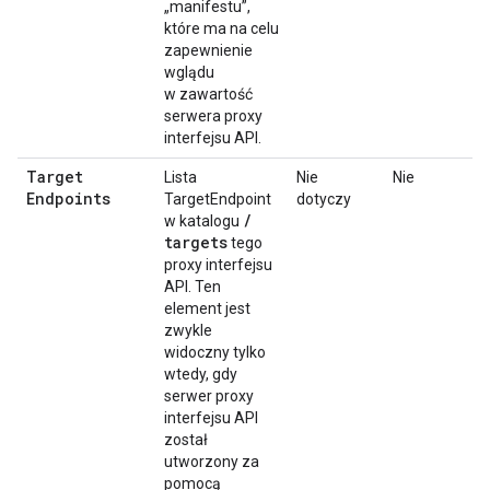
„manifestu”,
które ma na celu
zapewnienie
wglądu
w zawartość
serwera proxy
interfejsu API.
Target
Lista
Nie
Nie
Endpoints
TargetEndpoint
dotyczy
/
w katalogu
targets
tego
proxy interfejsu
API. Ten
element jest
zwykle
widoczny tylko
wtedy, gdy
serwer proxy
interfejsu API
został
utworzony za
pomocą