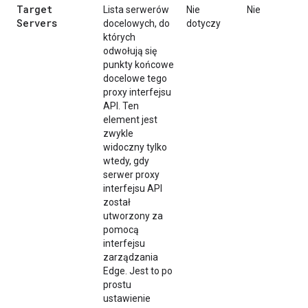
Target
Lista serwerów
Nie
Nie
Servers
docelowych, do
dotyczy
których
odwołują się
punkty końcowe
docelowe tego
proxy interfejsu
API. Ten
element jest
zwykle
widoczny tylko
wtedy, gdy
serwer proxy
interfejsu API
został
utworzony za
pomocą
interfejsu
zarządzania
Edge. Jest to po
prostu
ustawienie