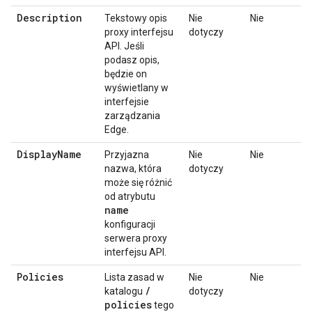
Description
Tekstowy opis
Nie
Nie
proxy interfejsu
dotyczy
API. Jeśli
podasz opis,
będzie on
wyświetlany w
interfejsie
zarządzania
Edge.
Display
Name
Przyjazna
Nie
Nie
nazwa, która
dotyczy
może się różnić
od atrybutu
name
konfiguracji
serwera proxy
interfejsu API.
Policies
Lista zasad w
Nie
Nie
/
katalogu
dotyczy
policies
tego