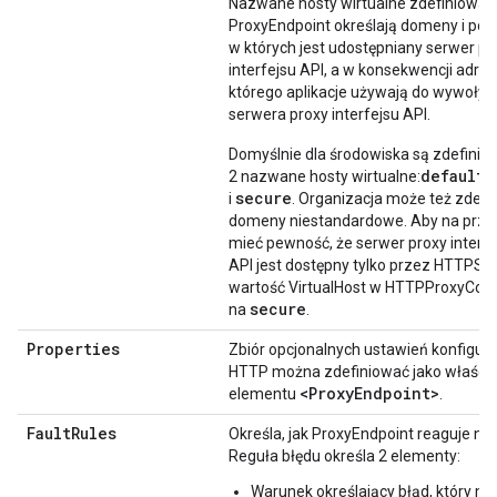
Nazwane hosty wirtualne zdefiniowan
ProxyEndpoint określają domeny i port
w których jest udostępniany serwer pr
interfejsu API, a w konsekwencji adres
którego aplikacje używają do wywoły
serwera proxy interfejsu API.
Domyślnie dla środowiska są zdefini
default
2 nazwane hosty wirtualne:
secure
i
. Organizacja może też zdefi
domeny niestandardowe. Aby na przy
mieć pewność, że serwer proxy interfe
API jest dostępny tylko przez HTTPS,
wartość VirtualHost w HTTPProxyCon
secure
na
.
Properties
Zbiór opcjonalnych ustawień konfigura
HTTP można zdefiniować jako właści
<Proxy
Endpoint>
elementu
.
FaultRules
Określa, jak ProxyEndpoint reaguje na 
Reguła błędu określa 2 elementy:
Warunek określający błąd, który ma