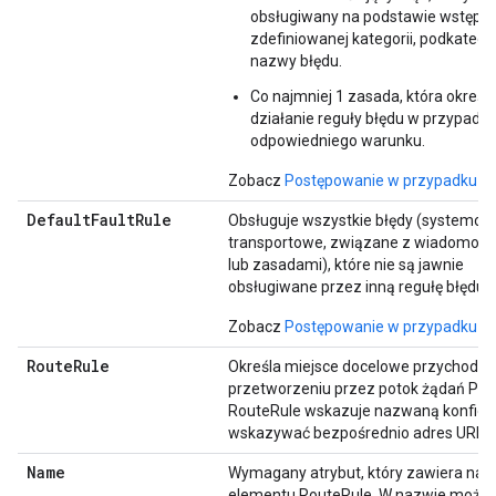
obsługiwany na podstawie wstępni
zdefiniowanej kategorii, podkategor
nazwy błędu.
Co najmniej 1 zasada, która określ
działanie reguły błędu w przypadk
odpowiedniego warunku.
Zobacz
Postępowanie w przypadku b
DefaultFaultRule
Obsługuje wszystkie błędy (systemow
transportowe, związane z wiadomośc
lub zasadami), które nie są jawnie
obsługiwane przez inną regułę błędu.
Zobacz
Postępowanie w przypadku b
RouteRule
Określa miejsce docelowe przychodz
przetworzeniu przez potok żądań Pro
RouteRule wskazuje nazwaną konfigur
wskazywać bezpośrednio adres URL.
Name
Wymagany atrybut, który zawiera na
elementu RouteRule. W nazwie może