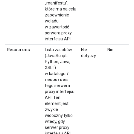
„manifestu”,
które ma na celu
zapewnienie
wglądu
w zawartość
serwera proxy
interfejsu API.
Resources
Lista zasobów
Nie
Nie
(JavaScript,
dotyczy
Python, Java,
XSLT)
/
w katalogu
resources
tego serwera
proxy interfejsu
API. Ten
element jest
zwykle
widoczny tylko
wtedy, gdy
serwer proxy
interfejsu API