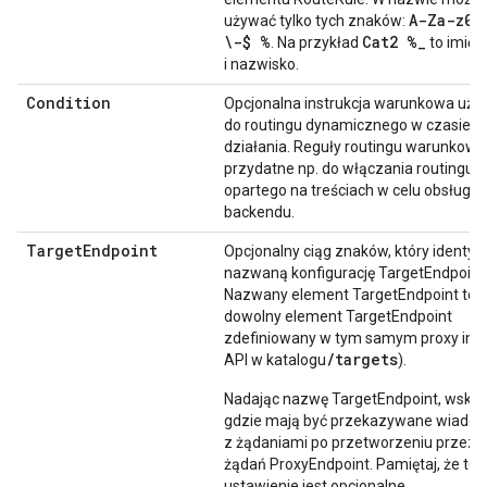
A-Za-z0-
używać tylko tych znaków:
\-$ %
Cat2 %
_
. Na przykład
to imię
i nazwisko.
Condition
Opcjonalna instrukcja warunkowa uż
do routingu dynamicznego w czasie
działania. Reguły routingu warunkowe
przydatne np. do włączania routingu
opartego na treściach w celu obsługi w
backendu.
Target
Endpoint
Opcjonalny ciąg znaków, który identyfi
nazwaną konfigurację TargetEndpoint
Nazwany element TargetEndpoint to
dowolny element TargetEndpoint
zdefiniowany w tym samym proxy inte
/targets
API w katalogu
).
Nadając nazwę TargetEndpoint, wskaz
gdzie mają być przekazywane wiado
z żądaniami po przetworzeniu przez 
żądań ProxyEndpoint. Pamiętaj, że to
ustawienie jest opcjonalne.