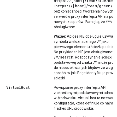
https://[host]/team/
blue
/mem
https://[host]/team/
green
/m
i
bez konieczności tworzenia nowych
serwerów proxy interfejsu API na pot
nowych zespołów. Pamiętaj, że /**/ nie
obsługiwane.
Ważne:
Apigee NIE obsługuje używani
symbolu wieloznacznego „*” jako
pierwszego elementu ścieżki podstaw
Na przykład to NIE jest obsługiwane:
/*/search
. Rozpoczynanie ścieżki
podstawowej od znaku „*” może prow
do nieoczekiwanych błędów ze wzglę
sposób, w jaki Edge identyfikuje praw
ścieżki.
Virtual
Host
Powiązanie proxy interfejsu API
z określonymi podstawowymi adresa
w środowisku. VirtualHost to nazwana
konfiguracja, która definiuje co najmni
1 adres URL środowiska.