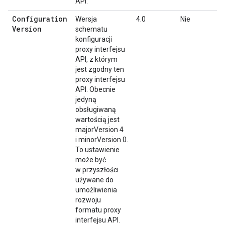
API.
Configuration
Wersja
4.0
Nie
Version
schematu
konfiguracji
proxy interfejsu
API, z którym
jest zgodny ten
proxy interfejsu
API. Obecnie
jedyną
obsługiwaną
wartością jest
majorVersion 4
i minorVersion 0.
To ustawienie
może być
w przyszłości
używane do
umożliwienia
rozwoju
formatu proxy
interfejsu API.