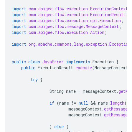
import
com.apigee.flow.execution.ExecutionContext
;
import
com.apigee.flow.execution.ExecutionResult
;
import
com.apigee.flow.execution.spi.Execution
;
import
com.apigee.flow.message.MessageContext
;
import
com.apigee.flow.execution.Action
;
import
org.apache.commons.lang.exception.Exception
public
class
JavaError
implements
Execution
{
public
ExecutionResult
execute
(
MessageContext
try
{
String
name
=
messageContext
.
getMe
if
(
name
!=
null
 && 
name
.
length
()
>
messageContext
.
getMessage
(
messageContext
.
getMessage
(
}
else
{