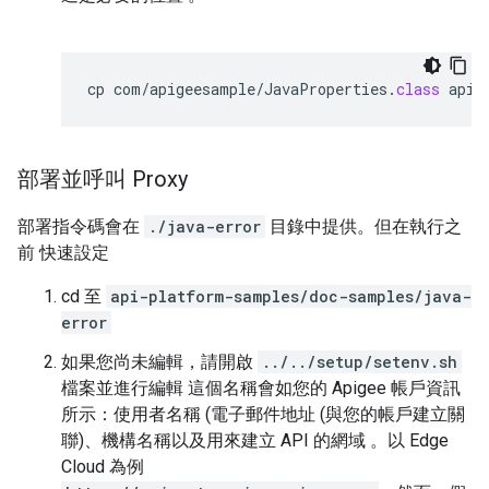
cp
com
/
apigeesample
/
JavaProperties
.
class
apip
部署並呼叫 Proxy
部署指令碼會在
./java-error
目錄中提供。但在執行之
前 快速設定
cd 至
api-platform-samples/doc-samples/java-
error
如果您尚未編輯，請開啟
../../setup/setenv.sh
檔案並進行編輯 這個名稱會如您的 Apigee 帳戶資訊
所示：使用者名稱 (電子郵件地址 (與您的帳戶建立關
聯)、機構名稱以及用來建立 API 的網域 。以 Edge
Cloud 為例