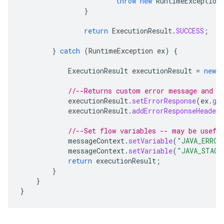
throw
new
RuntimeException
}
return
ExecutionResult
.
SUCCESS
;
}
catch
(
RuntimeException
ex
)
{
ExecutionResult
executionResult
=
new
E
//--Returns custom error message and h
executionResult
.
setErrorResponse
(
ex
.
ge
executionResult
.
addErrorResponseHeader
//--Set flow variables -- may be usefu
messageContext
.
setVariable
(
"JAVA_ERROR
messageContext
.
setVariable
(
"JAVA_STACK
return
executionResult
;
}
}
}