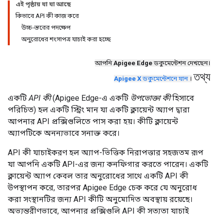
এই পৃষ্ঠায় যা যা আছে
কিভাবে API কী কাজ করে
উচ্চ-স্তরের পদক্ষেপ
অনুরোধের শংসাপত্র যাচাই করা হচ্ছে
আপনি
Apigee Edge
ডকুমেন্টেশন দেখছেন।
তথ্য
Apigee X
ডকুমেন্টেশনে যান
।
একটি
API কী
(Apigee Edge-এ একটি
উপভোক্তা কী
হিসাবে
পরিচিত) হল একটি স্ট্রিং মান যা একটি ক্লায়েন্ট অ্যাপ দ্বারা
আপনার API প্রক্সিগুলিতে পাস করা হয়। কীটি ক্লায়েন্ট
অ্যাপটিকে অনন্যভাবে সনাক্ত করে।
API কী যাচাইকরণ হল অ্যাপ-ভিত্তিক নিরাপত্তার সহজতম রূপ
যা আপনি একটি API-এর জন্য কনফিগার করতে পারেন। একটি
ক্লায়েন্ট অ্যাপ কেবল তার অনুরোধের সাথে একটি API কী
উপস্থাপন করে, তারপর Apigee Edge চেক করে যে অনুরোধ
করা সংস্থানটির জন্য API কীটি অনুমোদিত অবস্থায় রয়েছে।
অভ্যন্তরীণভাবে, আপনার প্রক্সিগুলি API কী সত্যতা যাচাই