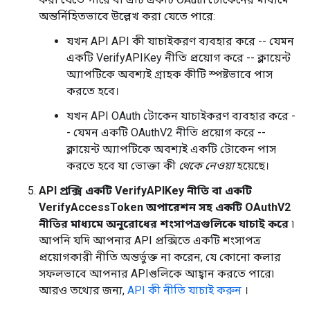
অন্তর্নিহিতভাবে উল্লেখ করা যেতে পারে:
যখন API API কী যাচাইকরণ ব্যবহার করে -- যেমন
একটি VerifyAPIKey নীতি প্রয়োগ করে -- ক্লায়েন্ট
অ্যাপটিকে অবশ্যই গ্রাহক কীটি স্পষ্টভাবে পাস
করতে হবে।
যখন API OAuth টোকেন যাচাইকরণ ব্যবহার করে -
- যেমন একটি OAuthV2 নীতি প্রয়োগ করে --
ক্লায়েন্ট অ্যাপটিকে অবশ্যই একটি টোকেন পাস
করতে হবে যা ভোক্তা কী
থেকে নেওয়া
হয়েছে।
API প্রক্সি একটি VerifyAPIKey নীতি বা একটি
VerifyAccessToken অপারেশন সহ একটি OAuthV2
নীতির মাধ্যমে অনুরোধের শংসাপত্রগুলিকে যাচাই করে
৷
আপনি যদি আপনার API প্রক্সিতে একটি শংসাপত্র
প্রয়োগকারী নীতি অন্তর্ভুক্ত না করেন, যে কোনো কলার
সফলভাবে আপনার APIগুলিকে আহ্বান করতে পারে৷
আরও তথ্যের জন্য,
API কী নীতি যাচাই করুন
।