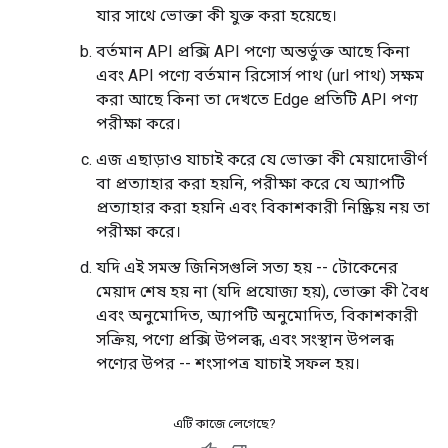
যার সাথে ভোক্তা কী যুক্ত করা হয়েছে।
বর্তমান API প্রক্সি API পণ্যে অন্তর্ভুক্ত আছে কিনা
এবং API পণ্যে বর্তমান রিসোর্স পাথ (url পাথ) সক্ষম
করা আছে কিনা তা দেখতে Edge প্রতিটি API পণ্য
পরীক্ষা করে।
এজ এছাড়াও যাচাই করে যে ভোক্তা কী মেয়াদোত্তীর্ণ
বা প্রত্যাহার করা হয়নি, পরীক্ষা করে যে অ্যাপটি
প্রত্যাহার করা হয়নি এবং বিকাশকারী নিষ্ক্রিয় নয় তা
পরীক্ষা করে।
যদি এই সমস্ত জিনিসগুলি সত্য হয় -- টোকেনের
মেয়াদ শেষ হয় না (যদি প্রযোজ্য হয়), ভোক্তা কী বৈধ
এবং অনুমোদিত, অ্যাপটি অনুমোদিত, বিকাশকারী
সক্রিয়, পণ্যে প্রক্সি উপলব্ধ, এবং সংস্থান উপলব্ধ
পণ্যের উপর -- শংসাপত্র যাচাই সফল হয়।
এটি কাজে লেগেছে?