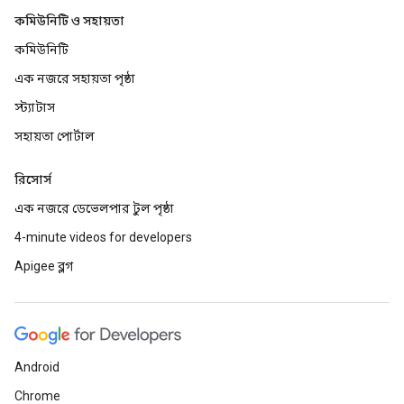
কমিউনিটি ও সহায়তা
কমিউনিটি
এক নজরে সহায়তা পৃষ্ঠা
স্ট্যাটাস
সহায়তা পোর্টাল
রিসোর্স
এক নজরে ডেভেলপার টুল পৃষ্ঠা
4-minute videos for developers
Apigee ব্লগ
Android
Chrome