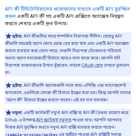
API কী টিউটোরিয়ালের প্রয়োজনের মাধ্যমে একটি API সুরক্ষিত
করুন
একটি API কী সহ একটি API প্রক্সিতে অ্যাক্সেস নিয়ন্ত্রণ
করতে শেখার একটি দ্রুত উপায়।
দ্রষ্টব্য:
API কীগুলির সাথে সম্পর্কিত নিরাপত্তা সীমিত। যেহেতু API
কীগুলি সহজেই অ্যাপ কোড থেকে বের করা যায় এবং একটি API অ্যাক্সেস
করতে ব্যবহার করা যেতে পারে, সেগুলি নিরাপত্তা টোকেনের পরিবর্তে
অনন্য অ্যাপ শনাক্তকারী হিসাবে আরও ভাল কাজ করে। আপনি যদি
নিরাপত্তা বাস্তবায়নের উপায় খুঁজছেন, তাহলে
OAuth হোম
দেখতে ভুলবেন
না।
দ্রষ্টব্য:
API কীগুলি অনেকগুলি নামে যায়৷ এপিজি এজ ম্যানেজমেন্ট
কনসোলে, এগুলিকে ভোক্তা কী হিসাবে উল্লেখ করা হয়। কিন্তু আপনি তাদের
"অ্যাপ কী" হিসাবে উল্লেখ করতে পারেন। এই সব নাম সমার্থক।
নমুনা:
একটি কার্যকরী নমুনা API প্রক্সি যা API কী বৈধতা প্রয়োগ করে
Github-এ উপলব্ধ
API প্ল্যাটফর্ম নমুনায়
পাওয়া যায়। আপনি আপনার
নিজস্ব API সুরক্ষিত করতে নমুনা API প্রক্সি ব্যবহার করতে পারেন।
/sample-proxies/apikey
এর অধীনে পাওয়া API প্রক্সিটি সনাক্ত