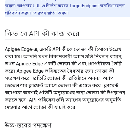
করুন। আপনার URL-এ নির্দেশ করতে TargetEndpoint কনফিগারেশন
পরিবর্তন করুন। তারপর স্থাপন করুন।
কিভাবে API কী কাজ করে
Apigee Edge-এ, একটি API কীকে ভোক্তা কী হিসাবে উল্লেখ
করা হয়। আপনি যখন বিকাশকারী অ্যাপগুলি নিবন্ধন করেন,
তখন Apigee Edge একটি ভোক্তা কী এবং গোপনীয়তা তৈরি
করে। Apigee Edge ভবিষ্যতের বৈধতার জন্য ভোক্তা কী
সংরক্ষণ করে। প্রতিটি ভোক্তা কী প্রতিষ্ঠানে অনন্য। অ্যাপ
ডেভেলপার ক্লায়েন্ট অ্যাপে ভোক্তা কী এম্বেড করে। ক্লায়েন্ট
অ্যাপকে অবশ্যই প্রতিটি অনুরোধের জন্য ভোক্তা কী উপস্থাপন
করতে হবে। API পরিষেবাগুলি অ্যাপের অনুরোধের অনুমতি
দেওয়ার আগে ভোক্তা কী যাচাই করে৷
উচ্চ-স্তরের পদক্ষেপ