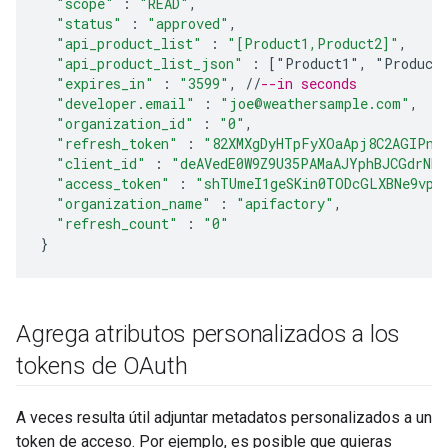
"scope"
:
"READ"
,
"status"
:
"approved"
,
"api_product_list"
:
"[Product1,Product2]"
,
"api_product_list_json"
:
[
"Product1", "Product
"expires_in"
:
"3599"
,
//
--in seconds
"developer.email"
:
"joe@weathersample.com"
,
"organization_id"
:
"0"
,
"refresh_token"
:
"82XMXgDyHTpFyXOaApj8C2AGIPnN
"client_id"
:
"deAVedE0W9Z9U35PAMaAJYphBJCGdrND"
"access_token"
:
"shTUmeI1geSKin0TODcGLXBNe9vp"
"organization_name"
:
"apifactory"
,
"refresh_count"
:
"0"
}
Agrega atributos personalizados a los
tokens de OAuth
A veces resulta útil adjuntar metadatos personalizados a un
token de acceso. Por ejemplo, es posible que quieras