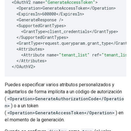
<
OAuthV2
name
=
"GenerateAccessToken"
<
Operation>GenerateAccessToken
<
/
Operation
<
ExpiresIn>600000
<
/
ExpiresIn
<
GenerateResponse
/
<
SupportedGrantTypes
<
GrantType>client_credentials
<
/
GrantType
<
/
SupportedGrantTypes
<
GrantType>request
.
queryparam
.
grant_type
<
/
GrantT
<
Attributes
>
<
Attribute
name
=
"tenant_list"
ref
=
"tenant_list
<
/
Attributes
>

<
/
OAuthV2
>
Puedes especificar varios atributos personalizados y
adjuntarlos de forma implícita a un código de autorización
(
<Operation>GenerateAuthorizationCode</Operatio
n>
) o a un token
(
<Operation>GenerateAccessToken</Operation>
) en
el momento de la generación.