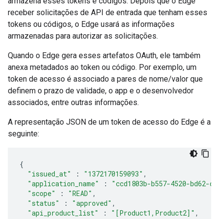
armazena esses tokens e códigos. Depois que o Edge
receber solicitações de API de entrada que tenham esses
tokens ou códigos, o Edge usará as informações
armazenadas para autorizar as solicitações.
Quando o Edge gera esses artefatos OAuth, ele também
anexa metadados ao token ou código. Por exemplo, um
token de acesso é associado a pares de nome/valor que
definem o prazo de validade, o app e o desenvolvedor
associados, entre outras informações.
A representação JSON de um token de acesso do Edge é a
seguinte:
{
"issued_at"
:
"1372170159093"
,
"application_name"
:
"ccd1803b-b557-4520-bd62-dd
"scope"
:
"READ"
,
"status"
:
"approved"
,
"api_product_list"
:
"[Product1,Product2]"
,