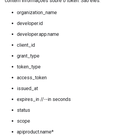
contém informações sobre o token. São eles:
organization_name
developer.id
developer.app.name
client_id
grant_type
token_type
access_token
issued_at
expires_in //--in seconds
status
scope
apiproduct.name*