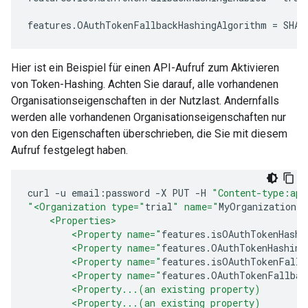
features.OAuthTokenFallbackHashingAlgorithm = SHA1
Hier ist ein Beispiel für einen API-Aufruf zum Aktivieren
von Token-Hashing. Achten Sie darauf, alle vorhandenen
Organisationseigenschaften in der Nutzlast. Andernfalls
werden alle vorhandenen Organisationseigenschaften nur
von den Eigenschaften überschrieben, die Sie mit diesem
Aufruf festgelegt haben.
curl
-
u
email
:
password
-
X
PUT
-
H
"Content-type:app
"<Organization type="
trial
" name="
MyOrganization
"
    <Properties>
        <Property name="
features
.
isOAuthTokenHashi
        <Property name="
features
.
OAuthTokenHashing
        <Property name="
features
.
isOAuthTokenFallb
        <Property name="
features
.
OAuthTokenFallbac
        <Property...(an existing property)
        <Property...(an existing property)