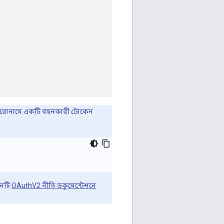
 শিরোনামে একটি বহনকারী টোকেন
মনটি
OAuthV2 নীতি ডকুমেন্টেশনে