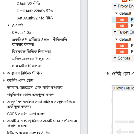
OAuth
V2 নীতি
Get
OAuth
V2Info নীতি
Set
OAuth
V2Info নীতি
API কী
OAuth 1
.
0a
একটি API প্রক্সিতে SAML নীতিগুলি
ব্যবহার করুন৷
বিষয়বস্তু ভিত্তিক নিরাপত্তা
মাস্কিং এবং ডেটা লুকানো
শেষ মাইল নিরাপত্তা
অনুরোধ ট্রাফিক সীমিত
প্রক্সি ফ্ল
ক্যাশিং এবং জেদ
আকার
,
অ্যাক্সেস
,
এবং বার্তা রূপান্তর
পদ্ধতিগত কোড অন্তর্ভুক্ত করুন
এক্সটেনশনগুলির সাথে বাহ্যিক সংস্থানগুলিকে
একীভূত করুন৷
CORS সমর্থন যোগ করুন
একটি API প্রক্সি হিসাবে একটি SOAP পরিষেবা
প্রকাশ করুন৷
স্ট্রিম অনুরোধ এবং প্রতিক্রিয়া