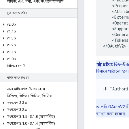
অডিট: API
,
পণ্য
,
এবং সংগঠন ইতিহাস
    <Proper
    <Attribu
দূত অ্যাডাপ্টার
    <Extern
    <Operat
v2
.
0
.
x
    <Suppor
v1
.
4
.
x
    <Genera
v1
.
3
.
x
    <Tokens/
v1
.
2
.
x
</OAuthV2>
v1
.
1
.
x
v1
.
0
.
x
দ্রষ্টব্য:
ডিফল্টরূ
রিলিজ নোট
হিসাবে পাঠানো হবে
মাইক্রোগেটওয়ে
-H "Authori
এজ মাইক্রোগেটওয়ে হোম
ভিডিও
,
ভিডিও
,
ভিডিও
,
ভিডিও
সংস্করণ 3
.
3
.
x
আপনি OAuthV2 ন
সংস্করণ 3
.
2
.
x
ব্যাখ্যা করা হয়েছে।
সংস্করণ 3
.
1
.
5 - 3
.
1
.
8 (অসমর্থিত)
সংস্করণ 3
.
1
.
0 - 3
.
1
.
4 (অসমর্থিত)