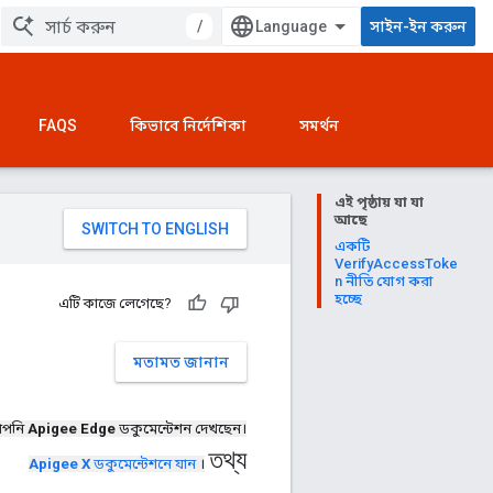
/
সাইন-ইন করুন
FAQS
কিভাবে নির্দেশিকা
সমর্থন
এই পৃষ্ঠায় যা যা
আছে
একটি
VerifyAccessToke
n নীতি যোগ করা
হচ্ছে
এটি কাজে লেগেছে?
মতামত জানান
পনি
Apigee Edge
ডকুমেন্টেশন দেখছেন।
তথ্য
Apigee X
ডকুমেন্টেশনে যান
।