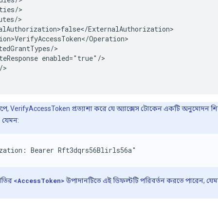
ties/>

tes/>

alAuthorization>false</ExternalAuthorization>

ion>VerifyAccessToken</Operation>

tedGrantTypes/>

teResponse enabled="true"/>

>

পে, VerifyAccessToken প্রত্যাশা করে যে অ্যাক্সেস টোকেন একটি অনুমোদন
। যেমন:
zation: Bearer Rft3dqrs56Blirls56a"
ীতির
<AccessToken>
উপাদানটিতে এই ডিফল্টটি পরিবর্তন করতে পারেন, যে