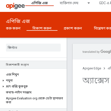
এপিজি এজ
ব্যক্তিগত মেঘ
GDC এ A
এপিজি এজ
শুরু করুন
বিকাশ করুন
প্রকাশ করুন
বিশ্লেষণ ক
বিকাশকারী সংস্থান
Apigee Edge
এ
এজ শিখুন
অ্যাক্সে
নমুনা
API প্রক্সি কুকবুক
কমান্ড-লাইন সরঞ্জাম
Apigee Evaluation org থেকে ডেটা স্থানান্তর
করা