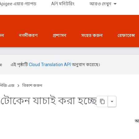
pigee এয়ার-গ্যাপড
API মনিটরিং
আরও দেখুন
রুন
নগদীকরণ
প্রশাসন
সংহত করুন
রেফারেন্স
এই পৃষ্ঠাটি
Cloud Translation API
অনুবাদ করেছে।
পিজি এজ
বিকাশ করুন
স টোকেন যাচাই করা হচ্ছে
আ