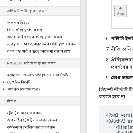
এপিআই প্রক্সি স্থাপন করুন
স্থাপনার বিষয়ে
UI এ প্রক্সি স্থাপন করুন
কমান্ড লাইন থেকে প্রক্সি স্থাপন করুন
পলিসি ইন্সট্
ব্যবস্থাপনা API ব্যবহার করে প্রক্সি স্থাপন করুন
নীতি তালি
ব্যাকএন্ড সার্ভার জুড়ে ভারসাম্য বজায় রাখা
ঐচ্ছিকভাবে
NODE
.
JS পরিষেবা স্থাপন করুন
প্রদর্শনের
Apigee এজ-এ Node
.
js-এর ওভারভিউ
যোগ করুন
হোস্টেড টার্গেট
ডিফল্ট নীতিটি 
প্রথাগত (অবসরপ্রাপ্ত)
করতে হবে না:
ডিবাগ
ট্রেস টুল ব্যবহার করুন
<?xml versi
অফলাইন ট্রেস টুল ব্যবহার করুন
<OAuthV2 as
    <Displa
কর্মক্ষমতা মেট্রিক্স ব্যবহার করুন
    <FaultR