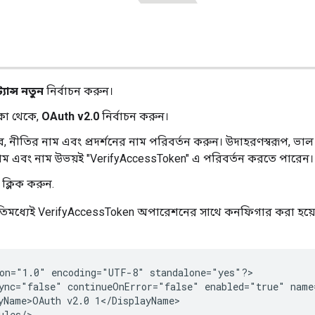
যান্স নতুন
নির্বাচন করুন।
কা থেকে,
OAuth v2.0
নির্বাচন করুন।
, নীতির নাম এবং প্রদর্শনের নাম পরিবর্তন করুন। উদাহরণস্বরূপ, ভ
 নাম এবং নাম উভয়ই "VerifyAccessToken" এ পরিবর্তন করতে পারেন।
ক্লিক করুন.
ইতিমধ্যেই VerifyAccessToken অপারেশনের সাথে কনফিগার করা হয
on="1.0" encoding="UTF-8" standalone="yes"?>

ync="false" continueOnError="false" enabled="true" name
yName>OAuth v2.0 1</DisplayName>

ules/>
