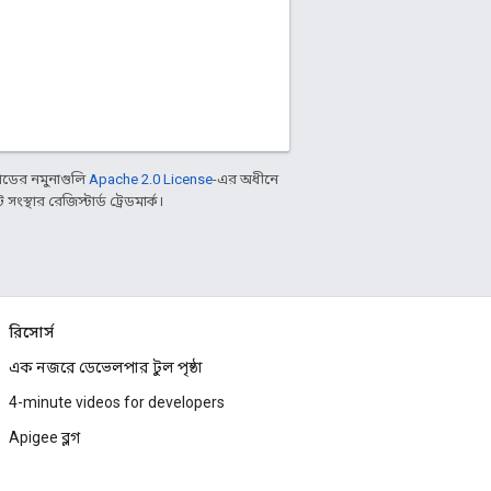
ডের নমুনাগুলি
Apache 2.0 License
-এর অধীনে
্থার রেজিস্টার্ড ট্রেডমার্ক।
রিসোর্স
এক নজরে ডেভেলপার টুল পৃষ্ঠা
4-minute videos for developers
Apigee ব্লগ