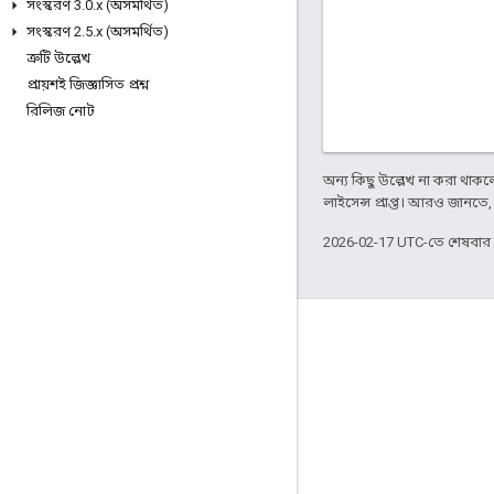
সংস্করণ 3
.
0
.
x (অসমর্থিত)
সংস্করণ 2
.
5
.
x (অসমর্থিত)
ত্রুটি উল্লেখ
প্রায়শই জিজ্ঞাসিত প্রশ্ন
রিলিজ নোট
অন্য কিছু উল্লেখ না করা থাকলে,
লাইসেন্স প্রাপ্ত। আরও জানতে
2026-02-17 UTC-তে শেষবা
Apigee সম্পর্কে
We're part of Google
ইভেন্টগুলি
পার্টনার
ই-বুক ও ওয়েবকাস্ট