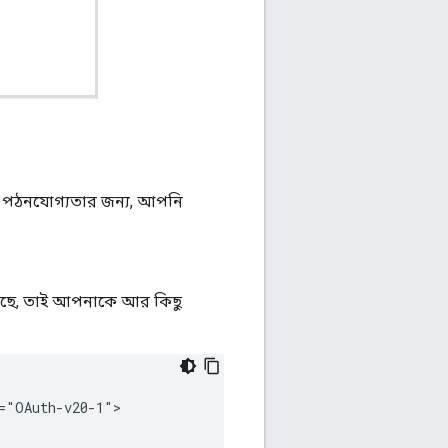
াল পঠনযোগ্যতার জন্য, আপনি
়েছে, তাই আপনাকে আর কিছু
="OAuth-v20-1">
