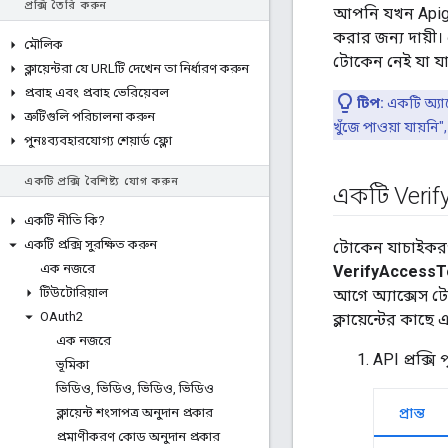
প্রক্সি তৈরি করুন
আপনি যখন Apige
করার জন্য দায়
মৌলিক
টোকেন নেই যা যা
ক্লায়েন্টরা যে URLটি দেখেন তা নির্ধারণ করুন
প্রবাহ এবং প্রবাহ ভেরিয়েবল
টিপ:
একটি অ্যাক
ত্রুটিগুলি পরিচালনা করুন
খুঁজে পাওয়া যায়ন
পুনঃব্যবহারযোগ্য শেয়ার্ড ফ্লো
একটি প্রক্সি বৈশিষ্ট্য যোগ করুন
একটি Verif
একটি নীতি কি?
একটি প্রক্সি সুরক্ষিত করুন
টোকেন যাচাইকরণ ক
এক নজরে
VerifyAccess
টিউটোরিয়াল
আগে অ্যাক্সেস টো
OAuth2
ক্লায়েন্টের কাছে
এক নজরে
API প্রক্সি 
ভূমিকা
ভিডিও
,
ভিডিও
,
ভিডিও
,
ভিডিও
ক্লায়েন্ট শংসাপত্র অনুদান প্রকার
প্রান্ত
প্রমাণীকরণ কোড অনুদান প্রকার