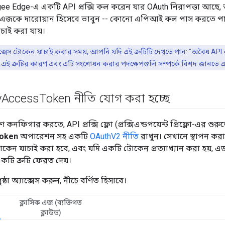
e Edge-এ একটি API প্রক্সি কল করেন যার OAuth নিরাপত্তা আছে, 
ী। এজকে দারোয়ান হিসেবে ভাবুন -- কোনো এপিআই কল পাস করতে পার
চাই করা যায়।
্সেস টোকেন যাচাই করার সময়, আপনি যদি এই ত্রুটিটি দেখতে পান: "অবৈধ API 
ি", এই ত্রুটির কারণ এবং এটি সংশোধন করার পদক্ষেপগুলি সম্পর্কে বিশদ জানতে 
y
Access
Token নীতি যোগ করা হচ্ছে
নফিগার করতে, API প্রক্সি ফ্লো (প্রক্সিএন্ডপয়েন্ট প্রিফ্লো-এর শুর
Token
অপারেশন সহ একটি
OAuthV2 নীতি
রাখুন। সেখানে স্থাপন করা
কেন যাচাই করা হবে, এবং যদি একটি টোকেন প্রত্যাখ্যান করা হয়, এজ প
 একটি ত্রুটি ফেরত দেয়।
পৃষ্ঠা অ্যাক্সেস করুন, নীচে বর্ণিত হিসাবে।
ক্লাসিক এজ (ব্যক্তিগত
ক্লাউড)